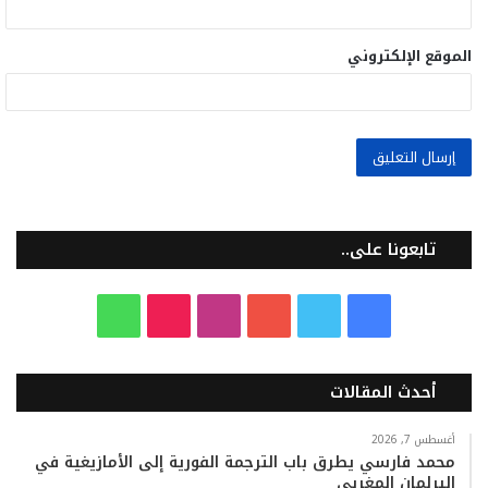
الموقع الإلكتروني
تابعونا على..
ف
ت
ي
ا
T
و
ي
و
و
ن
i
ا
أحدث المقالات
س
ي
ت
س
k
ت
ب
ت
ي
ت
T
س
أغسطس 7, 2026
محمد فارسي يطرق باب الترجمة الفورية إلى الأمازيغية في
البرلمان المغربي