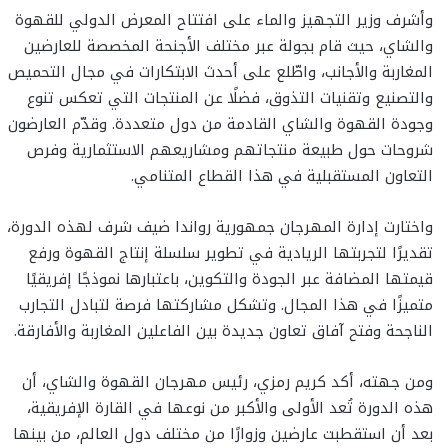
وأشرف وزير التجهيز والماء على افتتاح المعرض الدولي للقهوة
والشاي، حيث قام بجولة عبر مختلف الأجنحة المخصصة للعارضين
المغاربة والأجانب، واطّلع على أحدث الابتكارات في مجال التحميص
والتصنيع وتقنيات التذوق، فضلًا عن المنتجات التي تعكس تنوع
وجودة القهوة والشاي القادمة من دول متعددة. وقدّم العارضون
شروحات حول طبيعة منتجاتهم ومشاريعهم الاستثمارية وفرص
التعاون المستقبلية في هذا القطاع المتنامي.
واختارت إدارة المهرجان جمهورية رواندا ضيف شرف لهذه الدورة،
تقديرًا لتجربتها الريادية في تطوير سلسلة إنتاج القهوة ورفع
قيمتها المضافة عبر الجودة والتكوين، باعتبارها نموذجًا إفريقيًا
متميزًا في هذا المجال. وتشكل مشاركتها فرصة لتبادل التجارب
الناجحة وفتح آفاق تعاون جديدة بين الفاعلين المغاربة والأفارقة.
ومن جهته، أكد كريم رمزي، رئيس مهرجان القهوة والشاي، أن
هذه الدورة تُعد الأولى والأكبر من نوعها في القارة الإفريقية،
بعد أن استقطبت عارضين وزوارًا من مختلف دول العالم، من بينها