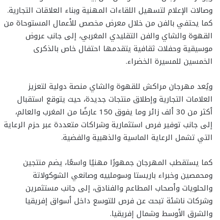
وصالات الإعلام لتسهيل اللقاءات المهنية وبناء العلاقات التجارية.
كما يحتفي بالفن من خلال معرض مخصص للأعمال المستوحاة من
القهوة والشاي والفن التقليدي المغربي، إلى جانب عروض
موسيقية وحفلات ثقافية يتقدمها احتفال خاص بالذكرى
الخمسين للمسيرة الخضراء.
ويُعد مهرجان مراكش للقهوة والشاي منصة دولية لتعزيز
العلامات التجارية وإطلاق منتجات جديدة، حيث يتوقع استقبال
أكثر من 30 ألف زائر وما يفوق 150 عارضًا من المغرب والعالم،
إلى جانب توفير فرص استثمارية وشراكات متعددة عبر حزم الرعاية
التي تشمل الرعاية الماسية والذهبية والفضية.
كما يستقطب المهرجان جمهورًا مهنيًا واسعًا، يضم منتجين
ومحمصين وخبراء باريستا وسوملييه وصانعي الشوكولاتة
والحلويات وأصحاب المطاعم والفنادق، إلى جانب مستثمرين
وشركات ناشئة تبحث عن فرص للتوسع داخل أسواق إفريقيا
والشرق الأوسط وشمال إفريقيا.