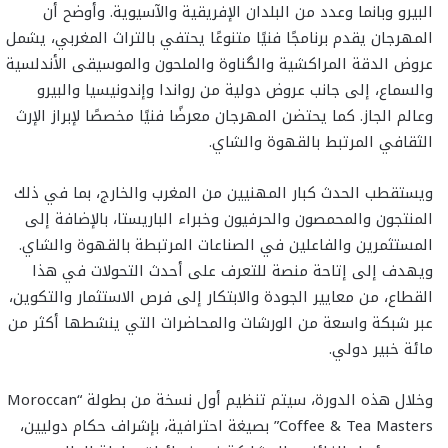
البيرو وبانما وعدد من البلدان الإفريقية والآسيوية. وأوضح أن
المهرجان يقدم برنامجًا فنيًا متنوعًا يحتفي بالتراث المغربي، يشمل
عروض الدقة المراكشية والگناوة والملحون والموسيقى الأندلسية
والسماع، إلى جانب عروض دولية من رواندا وإندونيسيا والبيرو
وعالم الجاز. كما يحتضن المهرجان معرضًا فنيًا مخصصًا لإبراز الإرث
الثقافي المرتبط بالقهوة والشاي.
ويستقطب الحدث كبار المهنيين من المغرب والخارج، بما في ذلك
المنتجون والمحمصون والحرفيون وخبراء الباريستا، بالإضافة إلى
المستثمرين والفاعلين في الصناعات المرتبطة بالقهوة والشاي.
ويهدف إلى إتاحة منصة للتعرف على أحدث التحولات في هذا
القطاع، من معايير الجودة والابتكار إلى فرص الاستثمار والتكوين،
عبر شبكة واسعة من الورشات والمحاضرات التي ينشطها أكثر من
مائة خبير دولي.
وخلال هذه الدورة، سيتم تنظيم أول نسخة من بطولة “Moroccan
Coffee & Tea Masters” بصيغة احترافية، بإشراف حكام دوليين،