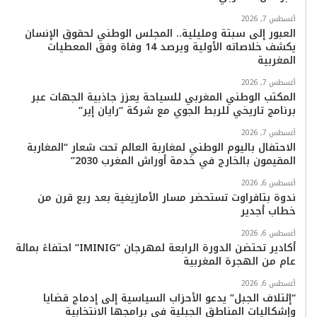
و
ر
و
ق
o
ا
أغسطس 7, 2026
ك
ب
ر
k
ب
العبور إلى سبتة ومليلية.. المجلس الوطني لحقوق الإنسان
يكشف خلاصاته الأولية ويرصد 14 وفاة وفق المعطيات
ا
المغربية
م
أغسطس 7, 2026
المكتب الوطني المغربي للسياحة يعزز جاذبية الجهات عبر
برنامج تاريخي للربط الجوي مع شركة “رايان إير”
أغسطس 7, 2026
الاحتفال باليوم الوطني لمغاربة العالم تحت شعار “المغاربة
المقيمون بالخارج في خدمة أوراش المغرب 2030”
أغسطس 6, 2026
ندوة بتافراوت تستحضر مسار الأمازيغية بعد ربع قرن من
خطاب أجدير
أغسطس 6, 2026
أكادير تحتضن الدورة الرابعة لمهرجان “IMINIG” احتفاءً بمائة
عام من الهجرة المغربية
أغسطس 6, 2026
“إئتلاف الجبل” يدعو الأحزاب السياسية إلى إدماج قضايا
وإشكاليات المناطق الجبلية في برامجها الانتخابية