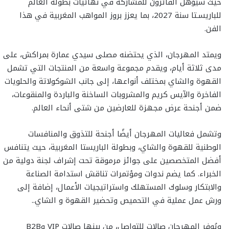
حيث سيؤهل الفائزون للمشاركة في نهائيات بطولة العالم
للباريسـتا سنة 2027، بما يعزز بروز المواهب المغربية في هذا
الفن.
ويمتد المهرجان، الذي يحتضنه مصلى سيدي عمارة بمراكش، على
مدى ثلاثة أيام، ويقدم مجموعة واسعة من المنتجات التي تشمل
القهوة والشاي بمختلف أنواعها، إلى جانب الشوكولاتة والحلويات
الفاخرة والآيس كريم والمشروبات الساخنة والباردة والمنقوعات،
ضمن أجنحة عرض مجهزة للعارضين من شتى أنحاء العالم.
وتشمل فعاليات المهرجان أيضًا أجنحة للتذوق والمنافسات
الوطنية للقهوة والشاي، وبطولة الباريستا المغربية، حيث يتنافس
أفضل المتخصصين على جوائز مرموقة تحت إشراف لجنة دولية من
الخبراء. كما يضم ندوات ومؤتمرات تناقش استدامة الصناعة
والابتكار وسلوك المستهلك واستراتيجيات الأعمال، إضافة إلى
ورش عمل عملية في التحميص وتحضير القهوة و الشاي..
ويُوفر المهرجان صالات للتواصل، من بينها صالات VIP وB2B