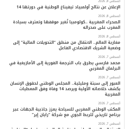
أغسطس 8, 2026
ك
ب
ر
k
ب
الإعلان عن نتائج أولمبياد تيفيناغ الوطنية في دورتها 14
ا
أغسطس 8, 2026
الصحراء المغربية ..كولومبيا تُغير موقفها وتعترف بسيادة
المغرب على صحرائه
م
أغسطس 8, 2026
مغاربة العالم.. الانتقال من منطق “التحويلات المالية” إلى
وضعية الشريك الاقتصادي الفاعل
أغسطس 7, 2026
محمد فارسي يطرق باب الترجمة الفورية إلى الأمازيغية في
البرلمان المغربي
أغسطس 7, 2026
العبور إلى سبتة ومليلية.. المجلس الوطني لحقوق الإنسان
يكشف خلاصاته الأولية ويرصد 14 وفاة وفق المعطيات
المغربية
أغسطس 7, 2026
المكتب الوطني المغربي للسياحة يعزز جاذبية الجهات عبر
برنامج تاريخي للربط الجوي مع شركة “رايان إير”
أغسطس 7, 2026