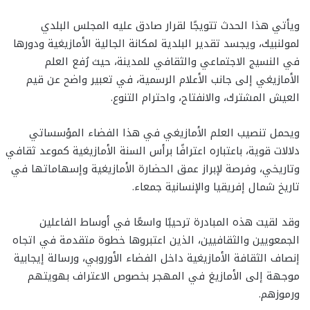
ويأتي هذا الحدث تتويجًا لقرار صادق عليه المجلس البلدي
لمولنبيك، ويجسد تقدير البلدية لمكانة الجالية الأمازيغية ودورها
في النسيج الاجتماعي والثقافي للمدينة، حيث رُفع العلم
الأمازيغي إلى جانب الأعلام الرسمية، في تعبير واضح عن قيم
العيش المشترك، والانفتاح، واحترام التنوع.
ويحمل تنصيب العلم الأمازيغي في هذا الفضاء المؤسساتي
دلالات قوية، باعتباره اعترافًا برأس السنة الأمازيغية كموعد ثقافي
وتاريخي، وفرصة لإبراز عمق الحضارة الأمازيغية وإسهاماتها في
تاريخ شمال إفريقيا والإنسانية جمعاء.
وقد لقيت هذه المبادرة ترحيبًا واسعًا في أوساط الفاعلين
الجمعويين والثقافيين، الذين اعتبروها خطوة متقدمة في اتجاه
إنصاف الثقافة الأمازيغية داخل الفضاء الأوروبي، ورسالة إيجابية
موجهة إلى الأمازيغ في المهجر بخصوص الاعتراف بهويتهم
ورموزهم.