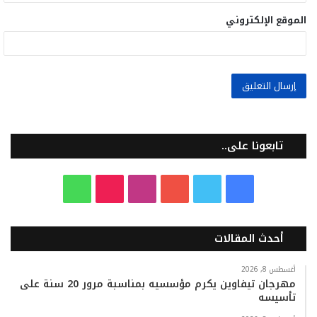
الموقع الإلكتروني
تابعونا على..
ف
ت
ي
ا
T
و
ي
و
و
ن
i
ا
أحدث المقالات
س
ي
ت
س
k
ت
ب
ت
ي
ت
T
س
أغسطس 8, 2026
مهرجان تيفاوين يكرم مؤسسيه بمناسبة مرور 20 سنة على
تأسيسه
و
ر
و
ق
o
ا