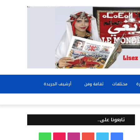
بحث
ة
مختلفات
ثقافة وفن
أرشيف الجريدة
عن
تابعونا على..
ف
ت
ي
ا
T
و