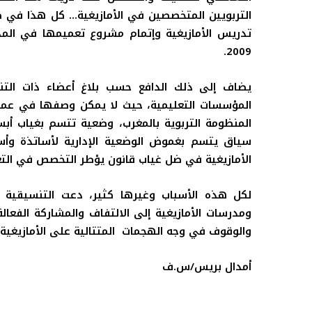
التربويين المتخصصين في الأمازيغية… كل هذا في ظ
تدريس الأمازيغية وإتمام مشروع تعميمها في المد
2009.
يضاف إلى ذلك الدافع حسب بلاغ أعضاء ذات التنس
المؤسسات التعليمية، حيث لا يمكن وصفها في عموم ا
المنظومة التربوية بالمغرب، وضعية تتسم بغياب أبس
سياق يتسم بغموض الوضعية الإدارية لأساتذة وأست
الأمازيغية في ضل غياب قانون يؤطر التخصص في التعل
لكل هذه الأسباب وغيرها كثير، دعت التنسيقية ا
ومدرسات الأمازيغية إلى الالتفاف والمشاركة الفع
والوقوف في وجه الهجمات المتتالية على الأمازيغية 
أمدال بريس/س.ف