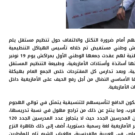
فسهم أمام ضرورة التكتل والالتفاف حول تنظيم مستقل يلم
ش وطني مستفيض تم خلاله تأسيس الهياكل التنظيمية
المحلية والجهوية لهم، وهي التي أفرزت هيكلة وطنية لهم عقدت جمعها الوطني الأول بمراكش يوم 19 نونبر
نها أساتذة وأستاذات الأمازيغية، وطبيعة التنظيم المستقل
ة، وبعد تدارس كل المقترحات خلص الجمع العام بهيكلة
ا الأساسي النضال من أجل رفع الحيف على الأمازيغية داخل
 الأمازيغية.
ة لكون الدافع لتأسيسهم للتنسيقية يتمثل في
توالي الهجوم
مغرب، وما ينتج عن ذلك من تراجع مهول في نسبة تدريسها،
وهو تراجع ناتج أساسا عن تقزيم حصة الأمازيغية من المدرسين الجدد حيث لا يتجاوز عدد المدرسين الجدد 120
الأمازيغية لغة رسمية دستوريا، أضف إلى ذلك ظاهرة النزع
 في العربية والفرنسية، والغياب الشبه تام للمؤطرين