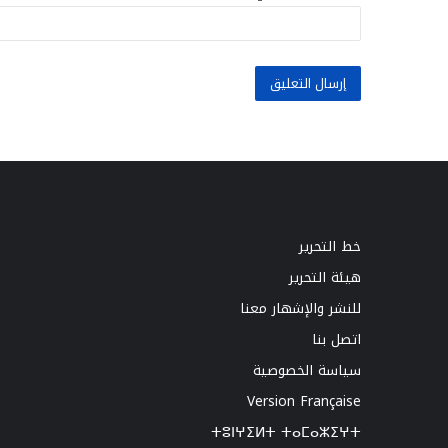
خط التحرير
هيئة التحرير
للنشر والإشهار معنا
اتصل بنا
سياسة الخصوصية
Version Française
ⵜⵓⵏⵖⵉⵍⵜ ⵜⴰⵎⴰⵣⵉⵖⵜ