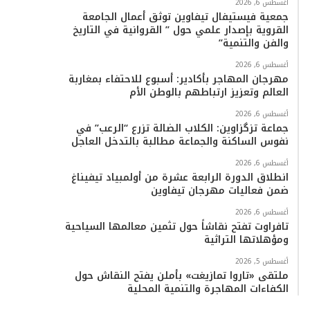
أغسطس 6, 2026
جمعية فيستيفال تيفاوين توثق أعمال الجامعة
القروية بإصدار علمي حول ” القروانية في التاريخ
والفن والتنمية”
أغسطس 6, 2026
مهرجان المهاجر بأكادير: أسبوع للاحتفاء بمغاربة
العالم وتعزيز ارتباطهم بالوطن الأم
أغسطس 6, 2026
جماعة تزگزاوين: الكلاب الضالة تزرع “الرعب” في
نفوس الساكنة والجماعة مطالبة بالتدخل العاجل
أغسطس 6, 2026
انطلاق الدورة الرابعة عشرة من أولمبياد تيفيناغ
ضمن فعاليات مهرجان تيفاوين
أغسطس 6, 2026
تافراوت تفتح نقاشاً حول تثمين معالمها السياحية
ومؤهلاتها التراثية
أغسطس 5, 2026
ملتقى «تاروا تمازيغت» بأملن يفتح النقاش حول
الكفاءات المهاجرة والتنمية المحلية