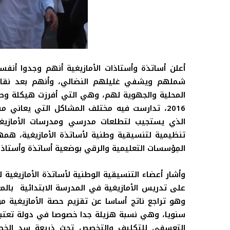
أعلن أساتذة وأستاذات الأمازيغية أنهم وجدوا أن
شملهم ويشفي غليلهم النضالي، وأنهم بعد نقا
2016، تدارست فيه مختلف المشاكل التي يعاني م
الذي يستجيب لتطلعات مدرسي ومدرسات الأمازيغي
تنظيمية لتنسيقية وطنية لأساتذة الأمازيغية، همه
المِؤسسات التعليمية والرقي بوضعية أساتذة وأستاذات
وأشار أعضاء
التنسيقية الوطنية لأساتذة الأمازيغي
على تدريس الأمازيغية في المدرسة الابتدائية بال
سنويا، وهي نسبة هزيلة جدا خصوصا في دولة تعتبر 
التعسفي للتكليف والتخصص تحث ذريعة سد الخصاص