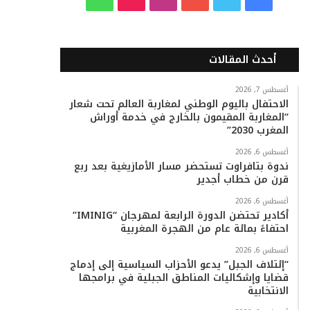
ي
و
و
ن
i
ا
س
ي
ت
س
k
ت
أحدث المقالات
ب
ت
ي
ت
T
س
أغسطس 7, 2026
الاحتفال باليوم الوطني لمغاربة العالم تحت شعار
و
ر
و
ق
o
ا
“المغاربة المقيمون بالخارج في خدمة أوراش
المغرب 2030”
ك
ب
ر
k
ب
أغسطس 6, 2026
ا
ندوة بتافراوت تستحضر مسار الأمازيغية بعد ربع
قرن من خطاب أجدير
م
أغسطس 6, 2026
أكادير تحتضن الدورة الرابعة لمهرجان “IMINIG”
احتفاءً بمائة عام من الهجرة المغربية
أغسطس 6, 2026
“إئتلاف الجبل” يدعو الأحزاب السياسية إلى إدماج
قضايا وإشكاليات المناطق الجبلية في برامجها
الانتخابية