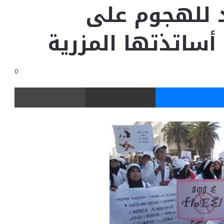
د للهجوم على
أساتذتها المزرية
0
ر
ماسنجر
مشاركة عبر البريد
طباعة