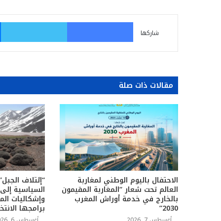
فيسبوك
تو
شاركها
مقالات ذات صلة
الاحتفال باليوم الوطني لمغاربة
“إئتلاف الجبل”
العالم تحت شعار “المغاربة المقيمون
السياسية إلى 
بالخارج في خدمة أوراش المغرب
وإشكاليات الم
2030”
برامجها الانتخا
أغسطس 7, 2026
أغسطس 6, 2026