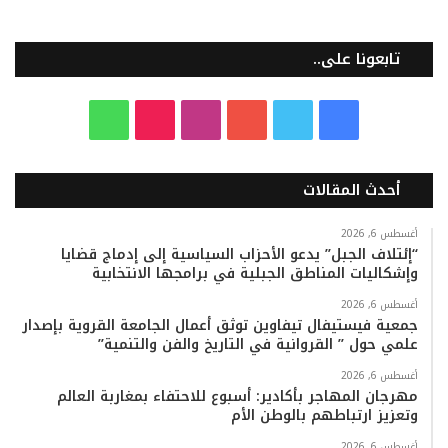
تابعونا على..
ف
ت
ي
ا
T
و
ي
و
و
ن
i
ا
أحدث المقالات
س
ي
ت
س
k
ت
ب
ت
ي
ت
T
س
أغسطس 6, 2026
“إئتلاف الجبل” يدعو الأحزاب السياسية إلى إدماج قضايا
وإشكاليات المناطق الجبلية في برامجها الانتخابية
و
ر
و
ق
o
ا
أغسطس 6, 2026
ك
ب
ر
k
ب
جمعية فيستيفال تيفاوين توثق أعمال الجامعة القروية بإصدار
علمي حول ” القروانية في التاريخ والفن والتنمية”
ا
أغسطس 6, 2026
م
مهرجان المهاجر بأكادير: أسبوع للاحتفاء بمغاربة العالم
وتعزيز ارتباطهم بالوطن الأم
أغسطس 6, 2026