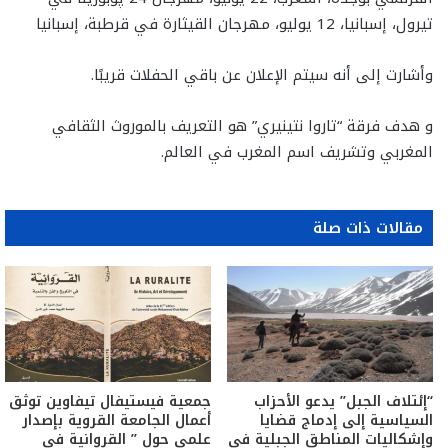
تيرول، إسبانيا، 12 يوليو، مهرجان القيثارة في قرطبة، إسبانيا
وأشارت إلى أنه سيتم الإعلان عن باقي الحفلات قريبًا.
و هدف فرقة “تاروا نتينيري” هو التعريف بالموروث الثقافي
المغربي وتشريف اسم المغرب في العالم.
مقالات ذات صلة
“إئتلاف الجبل” يدعو الأحزاب
جمعية فيستيفال تيفاوين توثق
السياسية إلى إدماج قضايا
أعمال الجامعة القروية بإصدار
وإشكاليات المناطق الجبلية في
علمي حول ” القروانية في