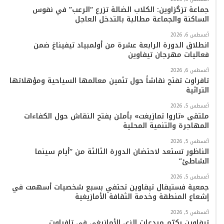
جماعة تزگزاوين: الكلاب الضالة تزرع “الرعب” في نفوس
الساكنة والجماعة مطالبة بالتدخل العاجل
أغسطس 6, 2026
انطلاق الدورة الرابعة عشرة من أولمبياد تيفيناغ ضمن
فعاليات مهرجان تيفاوين
أغسطس 6, 2026
تافراوت تفتح نقاشاً حول تثمين معالمها السياحية ومؤهلاتها
التراثية
أغسطس 5, 2026
ملتقى «تاروا تمازيغت» بأملن يفتح النقاش حول الكفاءات
المهاجرة والتنمية المحلية
أغسطس 5, 2026
الناظور تستعد لاحتضان الدورة الثالثة من “أيام سينما
الشاطئ”
أغسطس 5, 2026
جمعية فستيفال تيفاوين تحتفي بسبع شخصيات أسهمت في
إشعاع المنطقة وخدمة الثقافة الأمازيغية
أغسطس 5, 2026
تيفاوين يكرّم مبدعات الزي الأمازيغي في تافراوت