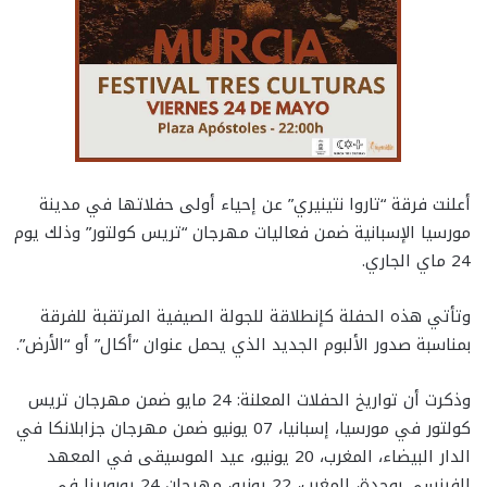
أعلنت فرقة “تاروا نتينيري” عن إحياء أولى حفلاتها في مدينة
مورسيا الإسبانية ضمن فعاليات مهرجان “تريس كولتور” وذلك يوم
24 ماي الجاري.
وتأتي هذه الحفلة كإنطلاقة للجولة الصيفية المرتقبة للفرقة
بمناسبة صدور الألبوم الجديد الذي يحمل عنوان “أكال” أو “الأرض”.
وذكرت أن تواريخ الحفلات المعلنة: 24 مايو ضمن مهرجان تريس
كولتور في مورسيا، إسبانيا، 07 يونيو ضمن مهرجان جزابلانكا في
الدار البيضاء، المغرب، 20 يونيو، عيد الموسيقى في المعهد
الفرنسي بوجدة، المغرب، 22 يونيو، مهرجان 24 پوبورينا في