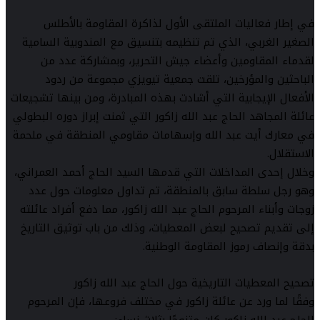
في إطار فعاليات الملتقى الأول لذاكرة المقاومة بالأطلس
الصغير الغربي، الذي تم تنظيمه بتنسيق مع المندوبية السامية
لقدماء المقاومين وأعضاء جيش التحرير، وبمشاركة عدد من
الباحثين والمؤرخين، تلقت جمعية تيويزي مجموعة من ردود
الأفعال الإيجابية التي أشادت بهذه المبادرة، ومن بينها تشجيعات
عائلة المجاهد الحاج عبد الله زاكور التي ثمنت إبراز دوره البطولي
في معارك أيت عبد الله وإسهامات مقاومي المنطقة في ملحمة
الاستقلال.
وخلال إحدى المداخلات التي قدمها السيد الحاج أحمد العمراني،
وهو رجل سلطة سابق بالمنطقة، تم تداول معلومات حول عدد
زوجات وأبناء المرحوم الحاج عبد الله زاكور، مما دفع أفراد عائلته
إلى تقديم تصحيح لبعض المعطيات، وذلك من باب توثيق التاريخ
بدقة وإنصاف رموز المقاومة الوطنية.
تصحيح المعطيات التاريخية حول الحاج عبد الله زاكور
وفقًا لما ورد عن عائلة زاكور في مختلف فروعها، فإن المرحوم
الحاج عبد الله زاكور كان متزوجًا بثلاث نساء: