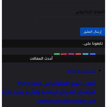
الموقع الإلكتروني
تابعونا على..
فيسبوك
تويتر
يوتيوب
انستقرام
TikTok
واتساب
أحدث المقالات
أغسطس 8, 2026
أملن.. تتويج الفائزات في الدورة الـ14
لأولمبياد تيفيناغ الوطنية وتكريم وجوه بارزة
في مسيرة مهرجان تيفاوين