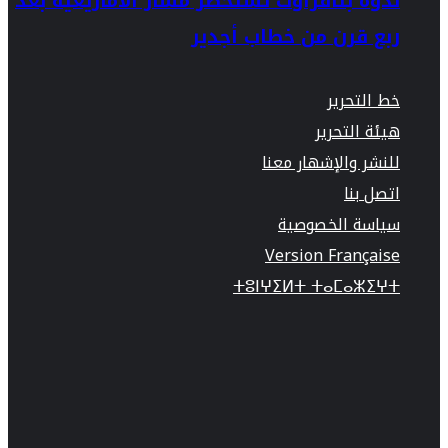
ندوة بتافراوت تستحضر مسار الأمازيغية بعد
ربع قرن من خطاب أجدير
خط التحرير
هيئة التحرير
للنشر والإشهار معنا
اتصل بنا
سياسة الخصوصية
Version Française
ⵜⵓⵏⵖⵉⵍⵜ ⵜⴰⵎⴰⵣⵉⵖⵜ