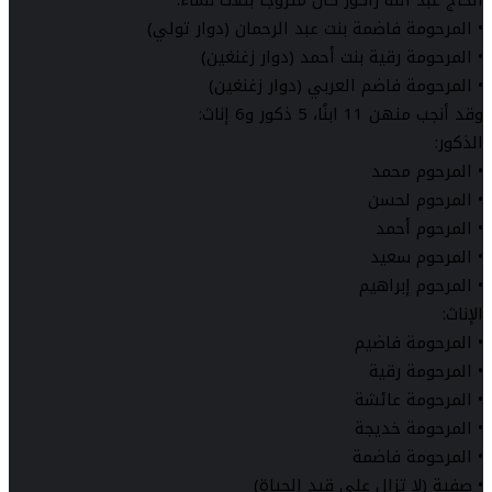
• المرحومة فاضمة بنت عبد الرحمان (دوار تولي)
• المرحومة رقية بنت أحمد (دوار زغنغين)
• المرحومة فاضم العربي (دوار زغنغين)
وقد أنجب منهن 11 ابنًا، 5 ذكور و6 إناث:
الذكور:
• المرحوم محمد
• المرحوم لحسن
• المرحوم أحمد
• المرحوم سعيد
• المرحوم إبراهيم
الإناث:
• المرحومة فاضيم
• المرحومة رقية
• المرحومة عائشة
• المرحومة خديجة
• المرحومة فاضمة
• صفية (لا تزال على قيد الحياة)