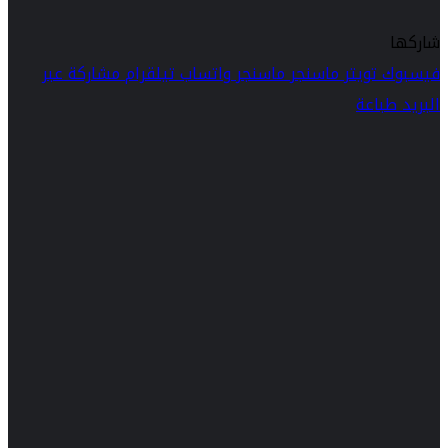
شاركها
فيسبوك
تويتر
ماسنجر
ماسنجر
واتساب
تيلقرام
مشاركة عبر
البريد
طباعة