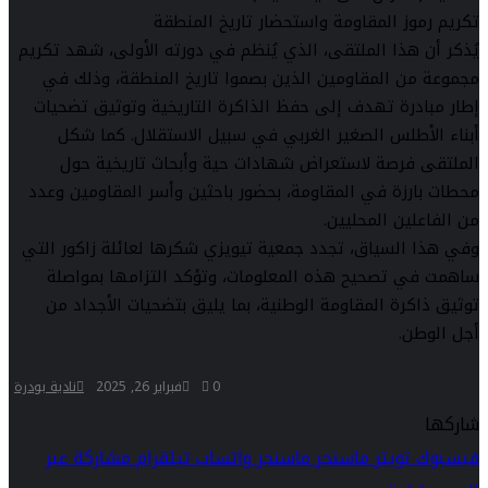
تكريم رموز المقاومة واستحضار تاريخ المنطقة
يُذكر أن هذا الملتقى، الذي يُنظم في دورته الأولى، شهد تكريم
مجموعة من المقاومين الذين بصموا تاريخ المنطقة، وذلك في
إطار مبادرة تهدف إلى حفظ الذاكرة التاريخية وتوثيق تضحيات
أبناء الأطلس الصغير الغربي في سبيل الاستقلال. كما شكل
الملتقى فرصة لاستعراض شهادات حية وأبحاث تاريخية حول
محطات بارزة في المقاومة، بحضور باحثين وأسر المقاومين وعدد
من الفاعلين المحليين.
وفي هذا السياق، تجدد جمعية تيويزي شكرها لعائلة زاكور التي
ساهمت في تصحيح هذه المعلومات، وتؤكد التزامها بمواصلة
توثيق ذاكرة المقاومة الوطنية، بما يليق بتضحيات الأجداد من
أجل الوطن.
0
فبراير 26, 2025
نادية بودرة
شاركها
فيسبوك
تويتر
ماسنجر
ماسنجر
واتساب
تيلقرام
مشاركة عبر