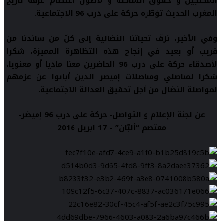
المحتجّين و حقوق السّاكنة و لأطول اعتصام عرفه تاريخ
المغرب الحديث تؤطّره حركة على درب 96 الاجتماعية.
وفي الأخير، نزفّ تحياتنا النضالية إلى كلّ من ساندنا من
قريب أو بعيد في إنجاح هذه التظاهرة المميزة، شكرا
لأصدقاء حركة على درب 96 الحاضرين معنا ماديا أو معنويا،
شكرا لمناضلي ومناضلات إميضر الذين أبانوا عن عزمهم
لمواصلة النضال من أجل تحقيق العدالة الاجتماعية.
عن لجنة الإعلام و التواصل- حركة على درب 96 إميضر-
معتصم “ألبّان” – 17 ابريل 2016