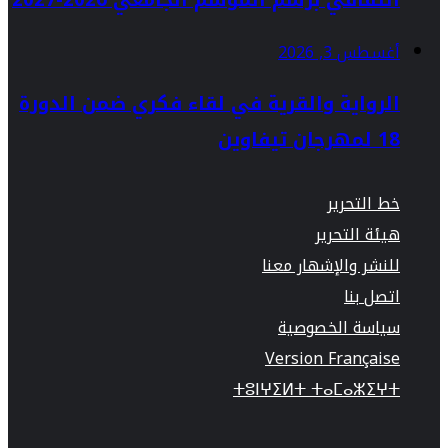
أغسطس 3, 2026
الرواية والقرية في لقاء فكري ضمن الدورة
18 لمهرجان تيفاوين
خط التحرير
هيئة التحرير
للنشر والإشهار معنا
اتصل بنا
سياسة الخصوصية
Version Française
ⵜⵓⵏⵖⵉⵍⵜ ⵜⴰⵎⴰⵣⵉⵖⵜ