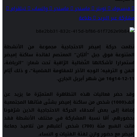
فيسبوك
تويتر
ماسنجر
ماسنجر
واتساب
تيلقرام
مشاركة عبر البريد
طباعة
نظمت حركة إميضر الاحتجاجية مجموعة من الأنشطة
المتنوعة فوق جبل “ألبّان” المعتصم لفائدة ساكنة إميضر
استمرارا لأشكالها النّضالية الرّاقية تحت شعار: “الرياضة،
الفن و الترفيه؛ الوجه الآخر للمقاومة السّلمية”، و ذلك أيّام
11-12-14و16 من شهر أبريل الجاري.
وقد حضر فعاليات هذه التظاهرة المتميّزة ما يزيد عن
ألف(1000) شخص من ساكنة إميضر بشتّى فئاتها المجتمعية
إضافة إلى بعض أصدقاء الحركة الاحتجاجية الذين شرّفونا
بحضورهم، أمّا نسبة المشاركة في مختلف الأنشطة فقد
فاتت السّبع مئة (700) شخص أغلبهم من تلاميذ جماعة
إميضر مع حضور وازن لفئة الفتيات و النساء.