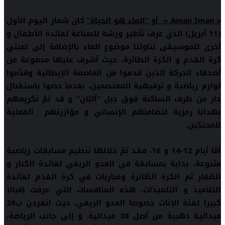
« Aman Iman »
أو “الماء هو الحياة”
كان شعار اليوم الأول
(11 أبريل) الذي عرف تأطير ورشة للصباغة لفائدة الأطفال و
أخرى للموسيقى تناولتا موضوع الماء بالإضافة إلى لعبتي
كرة القدم و الكرة الطائرة، حيث أشرف عليها مجموعة من
أصدقاء الحركة الذين قدموا من العاصمة الإيطالية
وقدّموا
لوازم رياضية و ترفيهية للمعتصمين، بعدما حضوا باستقبال
حار من طرف الساكنة فوق جبل “ألبّان” و قد تمّ تكريمهم
بهدايا رمزية لتضامنهم الإنساني و مؤازرتهم الفعلية
للمحتجّين.
أمّا أيام 12-14 و 16، فقد تمّ خلالها تنظيم مسابقات رياضية
متنوعة، بداية بمسابقة في العدو الريفي لفائدة الكبار و
الصّغار ثم الكرة الطّائرة ومباريات في كرة القدم لفائدة
التلاميذ و التلميذات، هذه المنافسات التي عرفت إقبالا
كبيرا لفئة الإناث خصوصا العدو الريفي، حيث انفردن ب26
ميدالية ذهبية من أصل 38 ميدالية. و إلى جانب الرياضة،