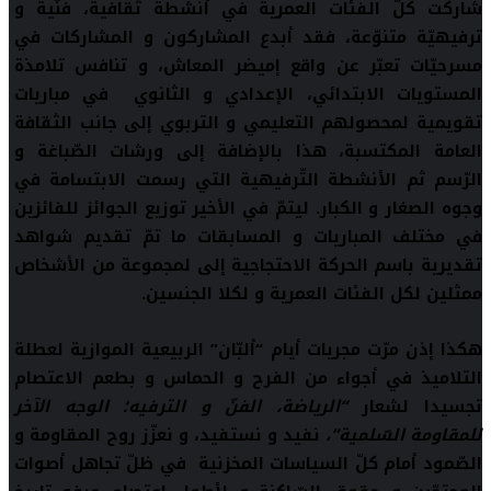
شاركت كلّ الفئات العمرية في أنشطة ثقافية، فنّية و
ترفيهيّة متنوّعة، فقد أبدع المشاركون و المشاركات في
مسرحيّات تعبّر عن واقع إميضر المعاش، و تنافس تلامذة
المستويات الابتدائي، الإعدادي و الثانوي في مباريات
تقويمية لمحصولهم التعليمي و التربوي إلى جانب الثقافة
العامة المكتسبة، هذا بالإضافة إلى ورشات الصّباغة و
الرّسم ثم الأنشطة التّرفيهية التي رسمت الابتسامة في
وجوه الصغار و الكبار. ليتمّ في الأخير توزيع الجوائز للفائزين
في مختلف المباريات و المسابقات ما تمّ تقديم شواهد
تقديرية باسم الحركة الاحتجاجية إلى لمجموعة من الأشخاص
ممثلين لكل الفئات العمرية و لكلا الجنسين.
هكذا إذن مرّت مجريات أيام “ألبّان” الربيعية الموازية لعطلة
التلاميذ في أجواء من الفرح و الحماس و بطعم الاعتصام
تجسيدا لشعار
“الرياضة، الفنّ و الترفيه؛ الوجه الآخر
للمقاومة السّلمية”،
نفيد و نستفيد، و نعزّز روح المقاومة و
الصّمود أمام كلّ السياسات المخزنية في ظلّ تجاهل أصوات