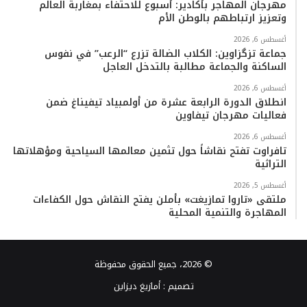
مهرجان المهاجر بأكادير: أسبوع للاحتفاء بمغاربة العالم
وتعزيز ارتباطهم بالوطن الأم
أغسطس 6, 2026
جماعة تزگزاوين: الكلاب الضالة تزرع “الرعب” في نفوس
الساكنة والجماعة مطالبة بالتدخل العاجل
أغسطس 6, 2026
انطلاق الدورة الرابعة عشرة من أولمبياد تيفيناغ ضمن
فعاليات مهرجان تيفاوين
أغسطس 6, 2026
تافراوت تفتح نقاشاً حول تثمين معالمها السياحية ومؤهلاتها
التراثية
أغسطس 5, 2026
ملتقى «تاروا تمازيغت» بأملن يفتح النقاش حول الكفاءات
المهاجرة والتنمية المحلية
© 2026، جميع الحقوق محفوظة
تصميم :
أمازيغ ديزاين