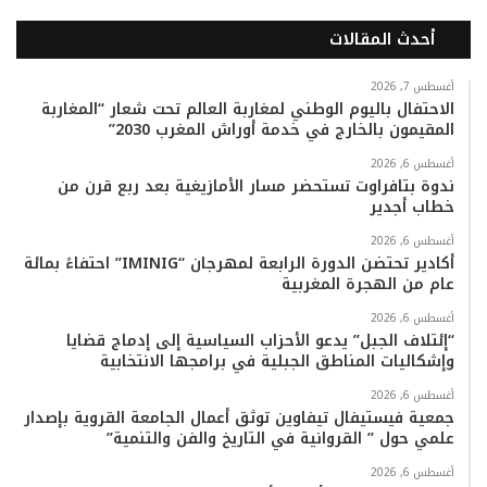
ي
و
و
ن
i
ا
أحدث المقالات
س
ي
ت
س
k
ت
ب
ت
ي
ت
T
س
أغسطس 7, 2026
الاحتفال باليوم الوطني لمغاربة العالم تحت شعار “المغاربة
المقيمون بالخارج في خدمة أوراش المغرب 2030”
و
ر
و
ق
o
ا
أغسطس 6, 2026
ك
ب
ر
k
ب
ندوة بتافراوت تستحضر مسار الأمازيغية بعد ربع قرن من
خطاب أجدير
ا
أغسطس 6, 2026
م
أكادير تحتضن الدورة الرابعة لمهرجان “IMINIG” احتفاءً بمائة
عام من الهجرة المغربية
أغسطس 6, 2026
“إئتلاف الجبل” يدعو الأحزاب السياسية إلى إدماج قضايا
وإشكاليات المناطق الجبلية في برامجها الانتخابية
أغسطس 6, 2026
جمعية فيستيفال تيفاوين توثق أعمال الجامعة القروية بإصدار
علمي حول ” القروانية في التاريخ والفن والتنمية”
أغسطس 6, 2026