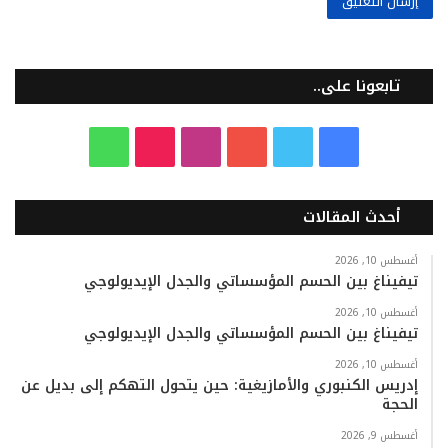
تابعونا على..
ف
ت
ي
ا
T
و
ي
و
و
ن
i
ا
أحدث المقالات
س
ي
ت
س
k
ت
ب
ت
ي
ت
T
س
أغسطس 10, 2026
تيفيناغ بين الحسم المؤسساتي والجدل الإيديولوجي
و
ر
و
ق
o
ا
أغسطس 10, 2026
تيفيناغ بين الحسم المؤسساتي والجدل الإيديولوجي
ك
ب
ر
k
ب
أغسطس 10, 2026
ا
إدريس الكنبوري والأمازيغية: حين يتحول التهكم إلى بديل عن
الحجة
م
أغسطس 9, 2026