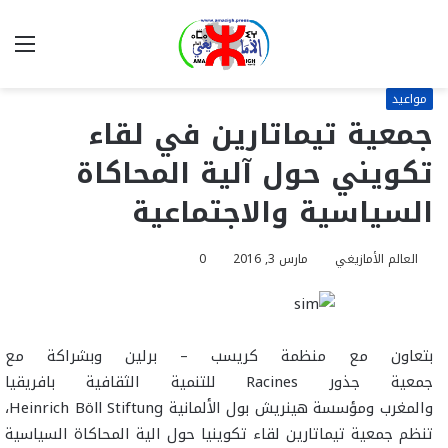
بحث
الق
عن
مواعيد
جمعية تيماتارين في لقاء
تكويني حول آلية المحاكاة
السياسية والاجتماعية
العالم الأمازيغي
مارس 3, 2016
0
بتعاون مع منظمة كريسب – برلين وبشراكة مع
جمعية جذور Racines للتنمية الثقافية بافريقيا
والمغرب ومؤسسة هينريش بول الألمانية Heinrich Böll Stiftung،
تنظم جمعية تيماتارين لقاء تكوينيا حول الية المحاكاة السياسية