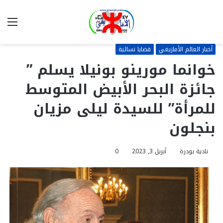
بحث
الق
عن
أخبار العالم الأمازيغي
قضايا نسائية
خوانما مورينو بونيلا يسلم ”
جائزة البحر الأبيض المتوسط
للمرأة” للسيدة ليلى مزيان
بنجلون
نادية بودرة
أبريل 3, 2023
0