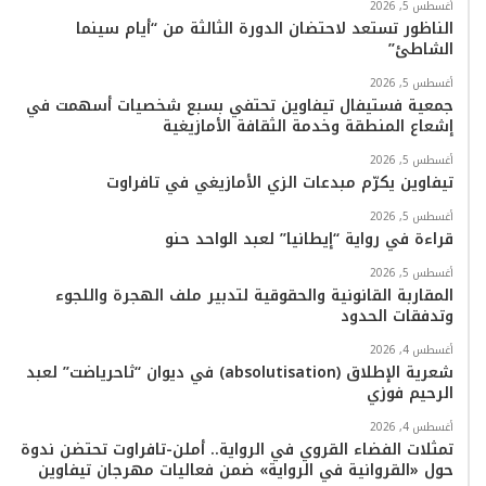
أغسطس 5, 2026
ك
ب
ر
k
ب
الناظور تستعد لاحتضان الدورة الثالثة من “أيام سينما
الشاطئ”
ا
أغسطس 5, 2026
م
جمعية فستيفال تيفاوين تحتفي بسبع شخصيات أسهمت في
إشعاع المنطقة وخدمة الثقافة الأمازيغية
أغسطس 5, 2026
تيفاوين يكرّم مبدعات الزي الأمازيغي في تافراوت
أغسطس 5, 2026
قراءة في رواية “إيطانيا” لعبد الواحد حنو
أغسطس 5, 2026
المقاربة القانونية والحقوقية لتدبير ملف الهجرة واللجوء
وتدفقات الحدود
أغسطس 4, 2026
شعرية الإطلاق (absolutisation) في ديوان “ثاحرياضت” لعبد
الرحيم فوزي
أغسطس 4, 2026
تمثلات الفضاء القروي في الرواية.. أملن-تافراوت تحتضن ندوة
حول «القروانية في الرواية» ضمن فعاليات مهرجان تيفاوين