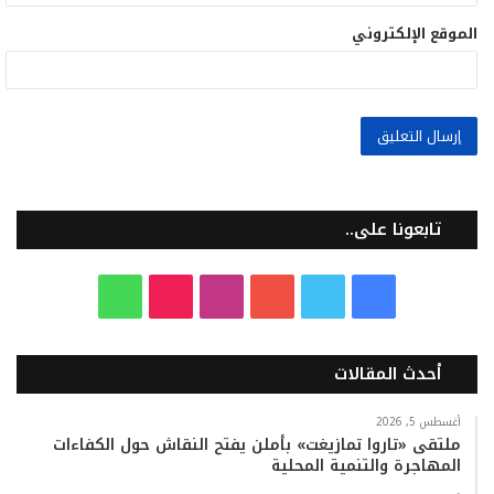
الموقع الإلكتروني
تابعونا على..
ف
ت
ي
ا
T
و
ي
و
و
ن
i
ا
أحدث المقالات
س
ي
ت
س
k
ت
ب
ت
ي
ت
T
س
أغسطس 5, 2026
ملتقى «تاروا تمازيغت» بأملن يفتح النقاش حول الكفاءات
المهاجرة والتنمية المحلية
و
ر
و
ق
o
ا