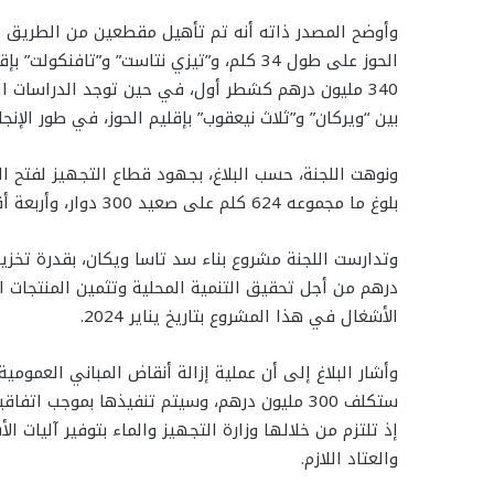
340 مليون درهم كشطر أول، في حين توجد الدراسات ا
بين “ويركان” و”ثلاث نيعقوب” بإقليم الحوز، في طور الإنجاز
ونوهت اللجنة، حسب البلاغ، بجهود قطاع التجهيز لفتح ا
بلوغ ما مجموعه 624 كلم على صعيد 300 دوار، وأربعة أقاليم.
درهم من أجل تحقيق التنمية المحلية وتثمين المنتجات ا
الأشغال في هذا المشروع بتاريخ يناير 2024.
ستكلف 300 مليون درهم، وسيتم تنفيذها بموجب اتف
إذ تلتزم من خلالها وزارة التجهيز والماء بتوفير آليات ال
والعتاد اللازم.‏