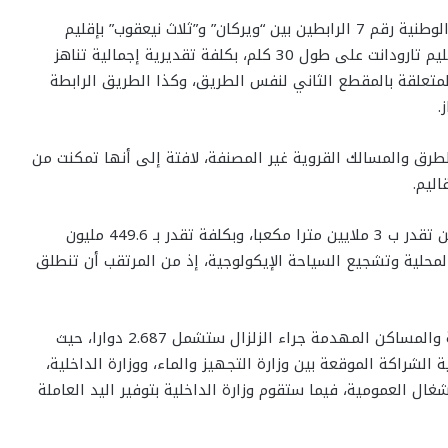
وأوضح المصدر ذاته أنه تم تأهيل مقطعين من الطريق الوطنية رقم 7 الرابطين بين “ويركان” و”ثلاث نيعقوب” بإقليم
الحوز على طول 34 كلم، و”تيزي نتاست” و”تافنكولت” بإقليم تارودانت على طول 30 كلم، بكلفة تقديرية إجمالية تناهز
لمتعلقة بالمقطع الثاني لنفس الطريق، وكذا الطريق الرابطة
.
لطرق والمسالك القروية غير المصنفة، لافتة إلى أنها تمكنت من
وتدارست اللجنة مشروع بناء سد تاسا ويكان، بقدرة تخزين تقدر ب 3 ملايين مترا مكعبا، وبكلفة تقدر بـ 449.6 مليون
لمحلية وتشجيع السياحة الإيكولوجية، إذ من المرتقب أن تنطلق
وأشار البلاغ إلى أن عملية إزالة أنقاض المباني العمومية والمساكن المهدمة جراء الزلزال ستشمل 2.687 دوارا، ‏حيث
اقية الشراكة الموقعة بين وزارة ‏التجهيز والماء، ووزارة الداخلية،
أشغال ‏العمومية، فيما ستقوم وزارة الداخلية بتوفير اليد العاملة