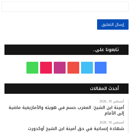
تابعونا على..
ف
ت
ي
ا
T
و
ي
و
و
ن
i
ا
أحدث المقالات
س
ي
ت
س
k
ت
ب
ت
ي
ت
T
س
أغسطس 10, 2026
أمينة ابن الشيخ: المغرب حسم في هويته والأمازيغية ماضية
إلى الأمام
و
ر
و
ق
o
ا
أغسطس 10, 2026
ك
ب
ر
k
ب
شهادة إنسانية في حق أمينة ابن الشيخ أوكدورت