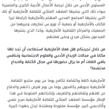
المستوى الأدبي من خلال ترجمة الأعمال الأدبية الكبرى والمتميزة
سواء تلك التي ينشرها المعهد الملكي للثقافة الأمازيغية أو تلك
التي ينشرها المجتمع المدني المهتم بالأمازيغية كرابطة تيرا
للكتاب بالأمازيغية أو جمعية أد نورو س تمازيغت وغيرهما من
الجمعيات والمراكز الثقافية الأمازيغية…وكذا الذي ينشرها
المبدعون بشكل فردي وعلى نفقتهم.
من خلال تجربتكم هل فعلا الأمازيغية استطاعت أن تجد لها
مكانا في مجالات الإبداع الأدبي والعلوم الاجتماعية وتنافس
باقي اللغات أم ما يزال حضورها في مجال الكتابة والابداع
محتشما؟
الأمازيغية كلغة وكثقافة تكافح يوما عن يوم، منتجو الثقافة
الأمازيغية بدورهم يكافحون يوما عن يوم لفرض ذاتهم والدفاع
عن لغتهم وثقافتهم والتعريف بإنتاجاتهم المتنوعة في هذا
الإطار. مؤسسة المعهد الملكي للثقافة الأمازيغية صرح علمي
وأكاديمي كبير، مؤسسة مفتوحة ومنفتحة تبذل جهودا كبيرة