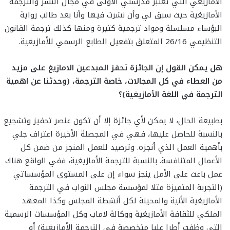
الأمازيغي التي تعتبر مدرستي الأولى في مجال النشر والترجمة
الأمازيغية حيث سبق لي وأن نشرت فيها وأنا بعد طالب رواية
البؤساء مسلسلة ومواد ترجمية كثيرة ومنها كذلك ترجمة القانون
التنظيمي 26/16 المتعلق بتفعيل الطابع الرسمي للأمازيغية.
هل يمكن القول إن الجائزة تحفز المبدعين الامازيغ على مزيد
من العطاء في كل المجالات، خاصة الترجمة، (وحدثنا عن اهمية
الترجمة في اللغة الأمازيغية)؟
بطبيعة الحال، لا يمكن لأي جائزة إلا أن تكون عنصر تحفيز وتشجيع
بالنسبة للحاصل عليها، فهي في المجصلة الأخيرة اعتراف جلي
بأهمية العمل الذي أنجزه. وترصيد للعمل المنجز من ضمن كل
الأعمال المتنافسة. بالنسبة للترجمة الأمازيغية، ففي الواقع هناك
عمل باعث على الأمل ينجز سواء إن على المستوى المؤسساتي
(التجربة المتميزة مثلا لمؤسسة مجلس النواب في الترجمة
الأمازيغية الأنية والمحينة لكل أنشطة المجلس وكذا المعهد
الملكي للثقافة الأمازيغية ووكالة لاماب وكل المؤسسات الرسمية
التي وظفت أطرا عليا متخصصة في الترجمة الأمازيغية) أو