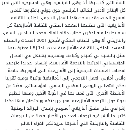
اللغة التي كتب بها ألا وهي الفرنسية. وهي المسرحية التي تميز
كل الإنتاج الأدبي للكاتب الفرنسي جون جوني باعتبارها تنتمي
لمسرح العبث. وقد رشحت هذا العمل الترجمي لجائزة الثقافة
الأمازيغية التي ينظمها المعهد الملكي للثقافة الأمازيغية كل
سنة تخليدا منه لذكرى خطاب جلالة الملك محمد السادس السامي
والتاريخي ألا وهو الخطاب الملكي لأجدير 2001 المحدث والمنظم
للمعهد الملكي للثقافة والأمازيغية. هذه الجائزة المعترف بها
تمثل بالنسبة لي كمبدع وكباحث وكمترجم يشتغل في المجال
المؤسساتي المرتبط بالترجمة الأمازيغية، إشهادا جديدا وترصيدا
لمختلف العمليات الترجمية إلى الأمازيغية التي أقوم بها خاصة
وأنني أمارس العمل الترجمي إلى الأمازيغية بوتيرة يومية تقريبا
بحكم انشغالي اليومي المهني الرسمي المؤسساتي، فضلا عن
الأنشطة الأخرى التي قمت بها في الأونة الأخير, ومنها تنظيم
ندوة حول الترجمة الأمازيغية بمقر جريدتكم وباحتضان منها وكذا
إشرافي على ملحق أمازيغي أسبوعي بإحدى الجرائد الوطنية
كثيرا ما أنشر فيه ترجمات لعدد من الأخبار، فضلا عن الترجمات
الثقافية والتاريخية التي أنشرها بجريدتكم الغراء العالم