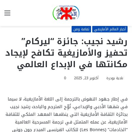
بحث
الق
عن
أخبار العالم الأمازيغي
ثقافة وفن
رشيد نجيب: جائزة “ليركام”
تحفيز والأمازيغية تكافح لإيجاد
مكانتها في الإبداع العالمي
نادية بودرة
أكتوبر 23, 2025
0
في إطار جهود النهوض بالترجمة إلى اللغة الأمازيغية، لا سيما
في شقها الأدبي والإبداعي، تُوِّج المترجم والباحث رشيد نجيب
بجائزة الثقافة الأمازيغية التي ينظمها المعهد الملكي للثقافة
الأمازيغية، عن عمله المتمثل في ترجمة المسرحية العالمية
“الخادمات” (Les Bonnes) للكاتب الفرنسي المبدع جون جوني