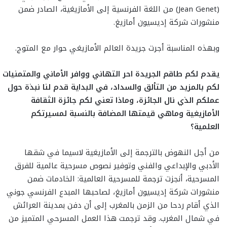
(Jean Genet) من اللغة الفرنسية إلى الأمازيغية، الصادر ضمن
منشورات شركة إديسيون أمازيغ.
وبهذه المناسبة أجرت جريدة العالم الأمازيغي حوار مع المتوج.
يقدم لكم طاقم الجريدة احر التهاني ووافر الأماني والمتمنيات
لكم بالمزيد من التألق والسداد، في البداية قدم لنا نبذة حول
عملكم الذي نال الجائزة، وماذا تعني لكم جائزة الثقافة
الأمازيغية وماهي قيمتها المضافة بالنسبة لمسيرتكم
العلمية؟
من أجل النهوض بالترجمة إلى الأمازيغية لاسيما في شقها
الأدبي والإبداعي والفني وتوفير نصوص مسرحية عالمية للفرق
المسرحية، أنجزت ترجمة للمسرحية العالمية: الخادمات ضمن
منشورات شركة إديسيون أمازيغ، لصاحبها المبدع الفرنسي جوني
الذي أقام ردحا من الزمن بالمغرب إلى أن دفن بمدينة العرائش
في شمال المغرب. وقد ترجمت هذا العمل المسرحي المتميز من