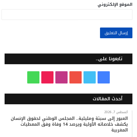
الموقع الإلكتروني
تابعونا على..
ف
ت
ي
ا
T
و
ي
و
و
ن
i
ا
أحدث المقالات
س
ي
ت
س
k
ت
ب
ت
ي
ت
T
س
أغسطس 7, 2026
العبور إلى سبتة ومليلية.. المجلس الوطني لحقوق الإنسان
يكشف خلاصاته الأولية ويرصد 14 وفاة وفق المعطيات
و
ر
و
ق
o
ا
المغربية