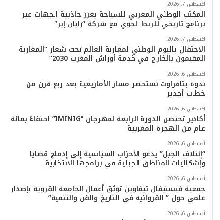
ك
ب
ر
k
ب
أغسطس 7, 2026
المكتب الوطني المغربي للسياحة يعزز جاذبية الجهات عبر
ا
برنامج تاريخي للربط الجوي مع شركة “رايان إير”
م
أغسطس 7, 2026
الاحتفال باليوم الوطني لمغاربة العالم تحت شعار “المغاربة
المقيمون بالخارج في خدمة أوراش المغرب 2030”
أغسطس 6, 2026
ندوة بتافراوت تستحضر مسار الأمازيغية بعد ربع قرن من
خطاب أجدير
أغسطس 6, 2026
أكادير تحتضن الدورة الرابعة لمهرجان “IMINIG” احتفاءً بمائة
عام من الهجرة المغربية
أغسطس 6, 2026
“إئتلاف الجبل” يدعو الأحزاب السياسية إلى إدماج قضايا
وإشكاليات المناطق الجبلية في برامجها الانتخابية
أغسطس 6, 2026
جمعية فيستيفال تيفاوين توثق أعمال الجامعة القروية بإصدار
علمي حول ” القروانية في التاريخ والفن والتنمية”
أغسطس 6, 2026