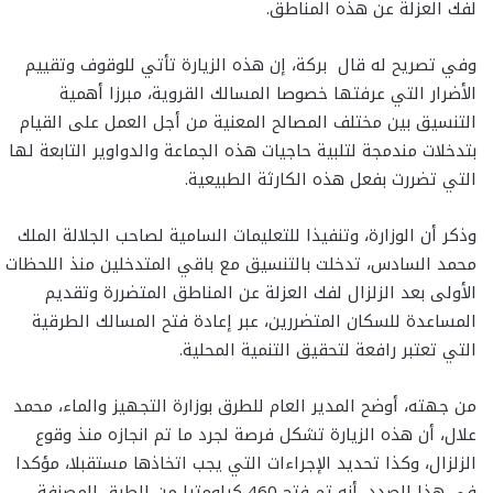
لفك العزلة عن هذه المناطق.
وفي تصريح له قال بركة، إن هذه الزيارة تأتي للوقوف وتقييم
الأضرار التي عرفتها خصوصا المسالك القروية، مبرزا أهمية
التنسيق بين مختلف المصالح المعنية من أجل العمل على القيام
بتدخلات مندمجة لتلبية حاجيات هذه الجماعة والدواوير التابعة لها
التي تضررت بفعل هذه الكارثة الطبيعية.
وذكر أن الوزارة، وتنفيذا للتعليمات السامية لصاحب الجلالة الملك
محمد السادس، تدخلت بالتنسيق مع باقي المتدخلين منذ اللحظات
الأولى بعد الزلزال لفك العزلة عن المناطق المتضررة وتقديم
المساعدة للسكان المتضررين، عبر إعادة فتح المسالك الطرقية
التي تعتبر رافعة لتحقيق التنمية المحلية.
من جهته، أوضح المدير العام للطرق بوزارة التجهيز والماء، محمد
علال، أن هذه الزيارة تشكل فرصة لجرد ما تم انجازه منذ وقوع
الزلزال، وكذا تحديد الإجراءات التي يجب اتخاذها مستقبلا، مؤكدا
في هذا الصدد، أنه تم فتح 460 كيلومترا من الطرق المصنفة