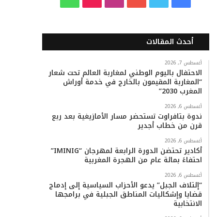
ي
و
و
ن
i
ا
س
ي
ت
س
k
ت
أحدث المقالات
ب
ت
ي
ت
T
س
أغسطس 7, 2026
الاحتفال باليوم الوطني لمغاربة العالم تحت شعار
و
ر
و
ق
o
ا
“المغاربة المقيمون بالخارج في خدمة أوراش
المغرب 2030”
ك
ب
ر
k
ب
أغسطس 6, 2026
ا
ندوة بتافراوت تستحضر مسار الأمازيغية بعد ربع
قرن من خطاب أجدير
م
أغسطس 6, 2026
أكادير تحتضن الدورة الرابعة لمهرجان “IMINIG”
احتفاءً بمائة عام من الهجرة المغربية
أغسطس 6, 2026
“إئتلاف الجبل” يدعو الأحزاب السياسية إلى إدماج
قضايا وإشكاليات المناطق الجبلية في برامجها
الانتخابية