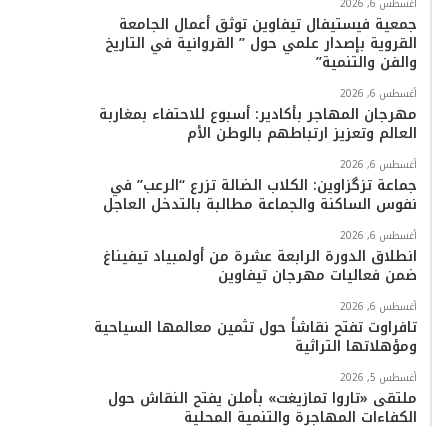
أغسطس 6, 2026
جمعية فيستيفال تيفاوين توثق أعمال الجامعة
القروية بإصدار علمي حول ” القروانية في التاريخ
والفن والتنمية”
أغسطس 6, 2026
مهرجان المهاجر بأكادير: أسبوع للاحتفاء بمغاربة
العالم وتعزيز ارتباطهم بالوطن الأم
أغسطس 6, 2026
جماعة تزگزاوين: الكلاب الضالة تزرع “الرعب” في
نفوس الساكنة والجماعة مطالبة بالتدخل العاجل
أغسطس 6, 2026
انطلاق الدورة الرابعة عشرة من أولمبياد تيفيناغ
ضمن فعاليات مهرجان تيفاوين
أغسطس 6, 2026
تافراوت تفتح نقاشاً حول تثمين معالمها السياحية
ومؤهلاتها التراثية
أغسطس 5, 2026
ملتقى «تاروا تمازيغت» بأملن يفتح النقاش حول
الكفاءات المهاجرة والتنمية المحلية