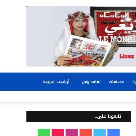
بحث
ة
مختلفات
ثقافة وفن
أرشيف الجريدة
عن
تابعونا على..
ف
ت
ي
ا
T
و