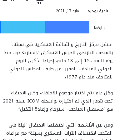
نادية بودرة
مايو 17, 2021
فيسبوك
تويت
شاركها
احتفل مركز التاريخ والثقافة العسكرية في سبتة،
بالمتحف التاريخي للجيش العسكري “دسناريغادو”، منذ
يوم السبت 15 إلى 18 مايو،
إحياءا لذكرى اليوم
الدولي للمتاحف، المقرر من طرف المجلس الدولي
للمتاحف
منذ عام 1977،
وكل عام يتم اختيار موضوع للاحتفاء، وكان الاحتفاء
تحت شعار الذي تم اختياره بواسطة ICOM لسنة 2021
هو “مستقبل المتاحف: استرجاع وإعادة التخيل”.
ومن بين الأنشطة التي احتضنها الاحتفال “ليلة في
المتحف لاكتشاف التراث العسكري بسبتة” مع مراعاة