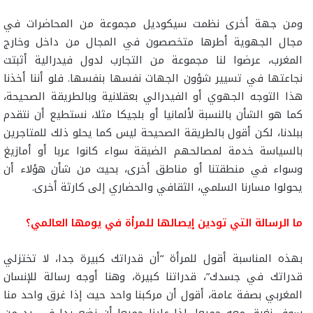
ومن جهة أخرى نظمت سيكوديل مجموعة من المحاضرات في
مجال الجهوية أطرها متخصصون في المجال من داخل وخارج
المغرب، عرضوا لنا مجموعة من التجارب لدول فيدرالية أثبتت
نجاعتها في تسيير شؤون الجهات نفسها بنفسها. فلو أننا أخذنا
هذا التوجه الجهوي أو الفيدرالي بعقلانية وبالطريقة الصحيحة،
كما هو الشأن بالنسبة لألمانيا أو بلجيكا مثلا، نستطيع أن نتقدم
ببلدنا، لكن أقول بالطريقة الصحيحة ليس كما يحلو ذلك للمتاجرين
بالسياسة خدمة لمصالحهم الضيقة سواء كانوا عربا أو أمازيغ
وسواء في منطقتنا أو مناطق أخرى، بحيث من شأن هؤلاء أن
يحولوا مسارنا السلمي، الثقافي والحضاري إلى كارثة أخرى.
ما الرسالة التي تودين إيصالها للمرأة في يومها العالمي؟
بهذه المناسبة أقول للمرأة “أن قدراتك كبيرة جدا، لا تختزلي
قدراتك في جسدك”، قدراتنا كبيرة، وهنا أوجه رسالة للإنسان
المغربي بصفة عامة، أقول أن مركبنا واحد حيث إذا غرق واحد منا