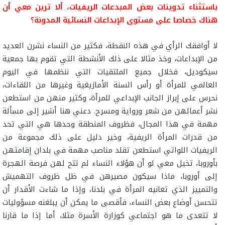
باستثناء تدوينات بعض المبدعات الريفيات، ألا ترين معي أن
هناك خصاصا على مستوى الإبداعات النسائية المدونة؟
لا أوافقك الرأي في هذه النقطة، فكثير من النساء نشرن العديد
من الإبداعات، وخذ مثالا على ذلك الأنشطة التي تقوم بها جمعية
سيكوديل، فخلال جميع الملتقيات التي ننظمها في اليوم
العالمي للمرأة أو رأس السنة الأمازيغية وغيرها من اللقاءات،
نحرس على إبراز الجانب الإبداعي للمرأة، وكثير منهن من استطعن
نشر أعمالهن من شعر ورواية ومسرح. دعني هنا أشير إلى مسألة
مهمة في هذا المجال، فظروف المنطقة وحدها هي التي تحد
من قدرات المرأة الريفية، وخير دليل على ذلك مجموعة من
الريفيات اللواتي استطعن تقلد مناصب مهمة في بلدان إقامتهن
بأوروبا، تخيل معي لو أن هؤلاء النساء لم تتح لهن فرصة الهجرة
إلى أوروبا، ماذا سيكون مصيرهن في ظل ظروف التهميش
والتمييز الذي تعانيه المرأة في بلدنا، وإذا ما شاءت الأقدار أن
تتحسن أوضاع بعض النساء، فأقصى ما يمكن أن يبلغنه مسؤوليات
لا تتعدى ما هو اجتماعي كوزارة الأسرة مثلا، أما إذا ما قارنا