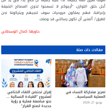
سوف نغرق معه جميعا، لذا علينا جميعا أن نضع يدا في يد من
أجل خلق التوازن، “أرجوكم لا تسمحوا لذوي المصالح الضيقة
بإغراقنا، فهم يملكون مروحيات سوف تنجيهم ويتركوننا نحن
لنغرق”، أتمنى أن تكون رسالتي قد وصلت.
حاورها: كمال الوسطاني
مقالات ذات صلة
تعزيز مشاركة النساء في
إفران تحتضن اللقاء الختامي
العملية السياسية..
لمشروع “القيادة النسائية …
نحو مناصفة فعلية و رؤية
يونيو 21, 2026
جديدة لصنع القرار”