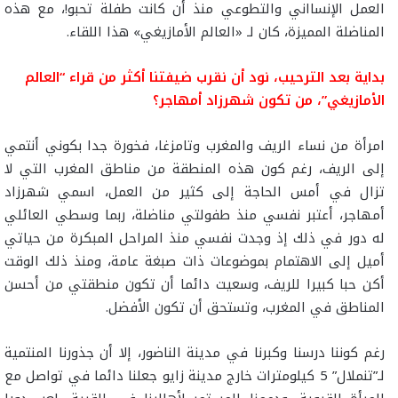
العمل الإنسااني والتطوعي منذ أن كانت طفلة تحبو!، مع هذه
المناضلة المميزة، كان لـ «العالم الأمازيغي» هذا اللقاء.
بداية بعد الترحيب، نود أن نقرب ضيفتنا أكثر من قراء “العالم
الأمازيغي”، من تكون شهرزاد أمهاجر؟
امرأة من نساء الريف والمغرب وتامزغا، فخورة جدا بكوني أنتمي
إلى الريف، رغم كون هذه المنطقة من مناطق المغرب التي لا
تزال في أمس الحاجة إلى كثير من العمل، اسمي شهرزاد
أمهاجر، أعتبر نفسي منذ طفولتي مناضلة، ربما وسطي العائلي
له دور في ذلك إذ وجدت نفسي منذ المراحل المبكرة من حياتي
أميل إلى الاهتمام بموضوعات ذات صبغة عامة، ومنذ ذلك الوقت
أكن حبا كبيرا للريف، وسعيت دائما أن تكون منطقتي من أحسن
المناطق في المغرب، وتستحق أن تكون الأفضل.
رغم كوننا درسنا وكبرنا في مدينة الناضور، إلا أن جذورنا المنتمية
لـ”تنملال” 5 كيلومترات خارج مدينة زايو جعلنا دائما في تواصل مع