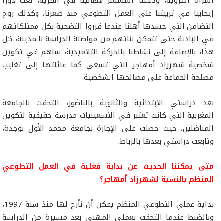
المرأة القروية، ودعمنا المستمر لأهالينا في القرية، لعب دورا
إيجابيا في تربيتنا على العمل التطوعي منذ صغرنا، وكذلك روح
التضامن التي جسدها أهلنا عندما قرروا التضحية بكل ممتلكاتهم
في البادية حتى تتمكن بناتهم من مواصلة الدراسة بالمدينة، كل
هذا، بالإضافة إلى نشاطنا بالحركة التلاميذية، ساهم في تكوين
شخصية شهرزاد أمهاجر التي تسعى كما عائلتها إلى تغليب
مصلحة الجماعة على مصالحها الشخصية.
بعد دراستي الابتدائية والثانوية بالناضور، التحقت بالجامعة
المغربية التي كانت تعتبر في التسعينيات مدرسة حقيقية لتكوين
المناضلين، حيث حصلت على الإجازة بجامعة محمد الأول بوجدة،
وتابعت دراستي بعدها بالرباط.
متى يمكننا الحديث عن بداية فعلية في العمل التطوعي
المنظم بالنسبة لشهرزاد أمهاجر؟
بداية عملي التطوعي المنظم يمكن أن نأرخ لها منذ سنة 1997،
وبالضبط عندما التحقت بعملي المهني بعد مسيرة من الدراسة