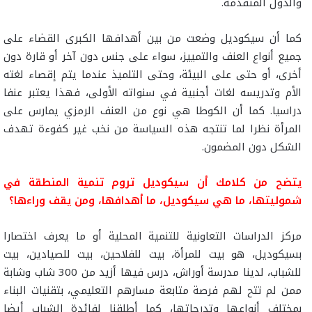
والدول المتقدمة.
كما أن سيكوديل وضعت من بين أهدافها الكبرى القضاء على
جميع أنواع العنف والتمييز، سواء على جنس دون آخر أو قارة دون
أخرى، أو حتى على البيئة، وحتى التلميذ عندما يتم إقصاء لغته
الأم وتدريسه لغات أجنبية في سنواته الأولى، فهذا يعتبر عنفا
دراسيا. كما أن الكوطا هي نوع من العنف الرمزي يمارس على
المرأة نظرا لما تنتجه هذه السياسة من نخب غير كفوءة تهدف
الشكل دون المضمون.
يتضح من كلامك أن سيكوديل تروم تنمية المنطقة في
شموليتها، ما هي سيكوديل، ما أهدافها، ومن يقف وراءها؟
مركز الدراسات التعاونية للتنمية المحلية أو ما يعرف اختصارا
بسيكوديل، هو بيت للمرأة، بيت للفلاحين، بيت للصيادين، بيت
للشباب، لدينا مدرسة أوراش، درس فيها أزيد من 300 شاب وشابة
ممن لم تتح لهم فرصة متابعة مسارهم التعليمي، بتقنيات البناء
بمختلف أنواعها وتدرجاتها، كما أطلقنا لفائدة الشباب أيضا