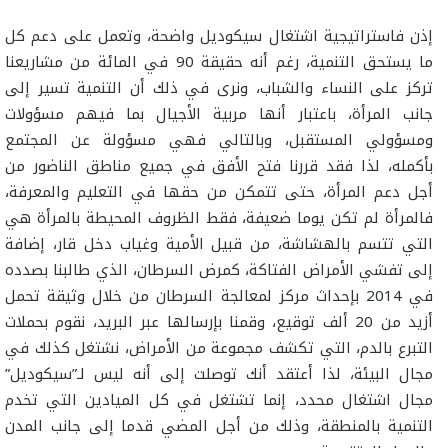
إذن فاستراتيجية اشتغال سيكوديل واضحة، وتعمل على دعم كل
ما يستحق التنمية، رغم أنه حقيقة 90 في المائة من مشاريعنا
تركز على النساء والشباب، ونرى في ذلك أن التنمية تسير إلى
جانب المرأة، باعتبار أنها مربية الأجيال بما فيهم مسؤولات
ومسؤولي المستقبل، وبالتالي فهي مسؤولة عن المجتمع
بأكمله، لذا فقد قررنا فتح الأفق في جميع مناطق الناضور من
أجل دعم المرأة، حتى تتمكن من حقها في التعليم والمعرفة،
فالمرأة لم تكن يوما ضعيفة، فقط الظروف المحيطة بالمرأة هي
التي تتسم بالهشاشة، من قبيل الأمية وغياب دخل قار، إضافة
إلى تفشي الأمراض الفتاكة، كمرض السرطان، الذي طالبنا بصدده
في 2014 بإحداث مركز لمعالجة السرطان من خلال وثيقة تحمل
أزيد من 20 ألف توقيع، وقمنا بإرسالها عبر البريد، نقوم بحملات
التبرع بالدم، التي تكشف مجموعة من الأمراض، نشتغل كذلك في
مجال البيئة، لذا أعتقد أنك توصلت إلى أنه ليس لـ”سيكوديل”
مجال اشتغال محدد، إنما تشتغل في كل الميادين التي تخدم
التنمية بالمنطقة، وذلك من أجل المضي قدما إلى جانب المدن