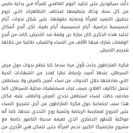
دأبت سيكوديل على تخليد اليوم العالمي للمرأة في بداية مارس
من كل سنة، وذلك بتنظيمها لمختلف التظاهرات التي تروم
تحقيق التنميد للمرأة وحماية حقوقها، على شكل ندوات، أيام
تحسيسية دراسية، أيام تحسيسية، أيام طبية، لكن أنجح أشكال
تخليد هذه الذكرى كان عبارة عن وقفة ضد التحرش، كانت من أنجح
الوقفات، شارك فيها الآلاف من النساء والشباب، طالبنا من خلالها
بتجريم التحرش.
فكرة الماراطون جاءت لأول مرة عندما كنا ننظم ندوات حول مرض
السرطان، عندها أصبت بإحباط، نظرا لعدد من الشهادات الحية
التي صادفتها خلال الندوات، من نساء أصبن بالمرض ولا يستطعن
تحمل تكاليف العلاج، بسبب غياب مستشفيات محلية للسرطان، كما
صادفت حالات لنساء استطعن تحدي المرض والتغلب عليه، فكان
هذا سبب اجتماعنا حول فكرة الماراطون من أجل تشجيع النساء
على الخروج لممارسة الرياضة وتنمية روح التحدي عندها، كما أنه
مواكبة للتطور الحضاري الذي تعرفه مدينة الناضور خاصة مع
مشروع مارتشيكا الكبير، ندعم المرأة حتى تتمكن هي الأخرى من