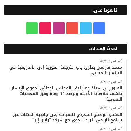
تابعونا على..
ف
ت
ي
ا
T
و
ي
و
و
ن
i
ا
أحدث المقالات
س
ي
ت
س
k
ت
ب
ت
ي
ت
T
س
أغسطس 7, 2026
محمد فارسي يطرق باب الترجمة الفورية إلى الأمازيغية في
البرلمان المغربي
و
ر
و
ق
o
ا
أغسطس 7, 2026
ك
ب
ر
k
ب
العبور إلى سبتة ومليلية.. المجلس الوطني لحقوق الإنسان
يكشف خلاصاته الأولية ويرصد 14 وفاة وفق المعطيات
ا
المغربية
م
أغسطس 7, 2026
المكتب الوطني المغربي للسياحة يعزز جاذبية الجهات عبر
برنامج تاريخي للربط الجوي مع شركة “رايان إير”
أغسطس 7, 2026