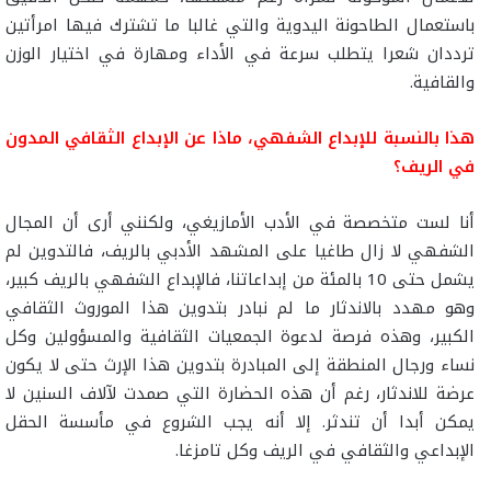
باستعمال الطاحونة اليدوية والتي غالبا ما تشترك فيها امرأتين
ترددان شعرا يتطلب سرعة في الأداء ومهارة في اختيار الوزن
والقافية.
هذا بالنسبة للإبداع الشفهي، ماذا عن الإبداع الثقافي المدون
في الريف؟
أنا لست متخصصة في الأدب الأمازيغي، ولكنني أرى أن المجال
الشفهي لا زال طاغيا على المشهد الأدبي بالريف، فالتدوين لم
يشمل حتى 10 بالمئة من إبداعاتنا، فالإبداع الشفهي بالريف كبير،
وهو مهدد بالاندثار ما لم نبادر بتدوين هذا الموروث الثقافي
الكبير، وهذه فرصة لدعوة الجمعيات الثقافية والمسؤولين وكل
نساء ورجال المنطقة إلى المبادرة بتدوين هذا الإرث حتى لا يكون
عرضة للاندثار، رغم أن هذه الحضارة التي صمدت لآلاف السنين لا
يمكن أبدا أن تندثر. إلا أنه يجب الشروع في مأسسة الحقل
الإبداعي والثقافي في الريف وكل تامزغا.