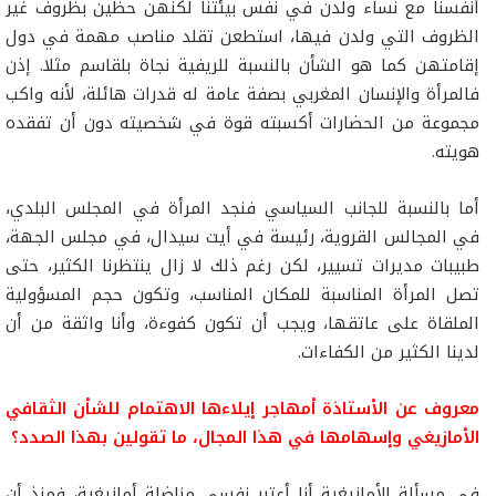
أنفسنا مع نساء ولدن في نفس بيئتنا لكنهن حظين بظروف غير
الظروف التي ولدن فيها، استطعن تقلد مناصب مهمة في دول
إقامتهن كما هو الشأن بالنسبة للريفية نجاة بلقاسم مثلا. إذن
فالمرأة والإنسان المغربي بصفة عامة له قدرات هائلة، لأنه واكب
مجموعة من الحضارات أكسبته قوة في شخصيته دون أن تفقده
هويته.
أما بالنسبة للجانب السياسي فنجد المرأة في المجلس البلدي،
في المجالس القروية، رئيسة في أيت سيدال، في مجلس الجهة،
طبيبات مديرات تسيير، لكن رغم ذلك لا زال ينتظرنا الكثير، حتى
تصل المرأة المناسبة للمكان المناسب، وتكون حجم المسؤولية
الملقاة على عاتقها، ويجب أن تكون كفوءة، وأنا واثقة من أن
لدينا الكثير من الكفاءات.
معروف عن الأستاذة أمهاجر إيلاءها الاهتمام للشأن الثقافي
الأمازيغي وإسهامها في هذا المجال، ما تقولين بهذا الصدد؟
في مسألة الأمازيغية أنا أعتبر نفسي مناضلة أمازيغية، فمنذ أن