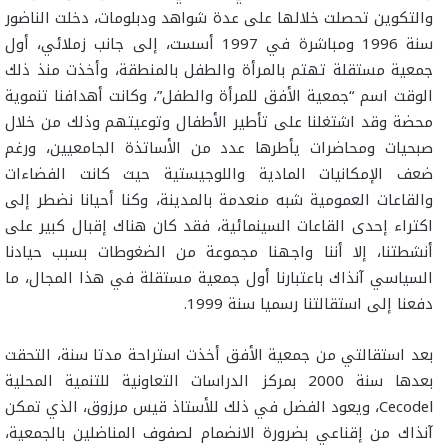
والتكوين تحصلت خلالها على عدة شواهد ودبلومات، دخلت الناضور
سنة 1996 ومباشرة في 1997 أسست، إلى جانب زملائي، أول
جمعية مستقلة تهتم بالمرأة والطفل بالمنطقة، وأخذت منذ ذلك
الوقت اسم “جمعية الأفق للمرأة والطفل”، وكانت أهدافنا تنموية
محضة وقد اشتغلنا على تأطير الأطفال وتوعيتهم وذلك من خلال
صبحيات ومحاضرات يأطرها عدد من الأساتذة الجامعيين، ورغم
ضعف الإمكانيات المادية واللوجيستية حيث كانت الفضاءات
والقاعات العمومية شبه منعدمة بالمدينة، وكنا أحيانا نضطر إلى
اكتراء إحدى القاعات السينمائية، فقد كان هناك إقبال كبير على
أنشطتنا، إلا أننا واجهنا مجموعة من الضغوطات بسبب حيادنا
السياسي آنذاك باعتبارنا أول جمعية مستقلة في هذا المجال، ما
دفعنا إلى استقالتنا رسميا سنة 1999.
بعد استقالتي من جمعية الأفق أخذت استراحة مدتا سنة، التحقت
بعدها سنة 2000 بمركز الدراسات التعاونية للتنمية المحلية
Cecodel، ويعود الفضل في ذلك للأستاذ قيس مرزوق، الذي تمكن
آنذاك من إقناعي بضرورة الانضمام لصفوف المناضلين بالجمعية،