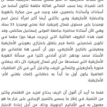
كنت تلميذة، ربما بسبب انتمائي لعائلة مثقفة تتكون أساسا من
أستاذات وأساتذة جامعيين، فقد وعيت في سن مبكرة بالهوية
والحضارة الأمازيغية، وفي عائلتي أيضا أكبر امرأة تحمل اسم
نوميديا على مستوى شمال إفريقيا، ابنة عمتي نوميديا 33 سنة،
وهي الآن أستاذة محاضرة بجامعة المولى إسماعيل بمكناس، وقد
لعبت هذه الظروف العائلية التي ترعرعت فيها دورا مهما في
تكوين شخصيتي خاصة فيم يتعلق باعتزازي بهويتي الأمازيغية
ومعرفتي بالتاريخ الأمازيغي، دون أن أنسى هنا نقاشاتي مع
الأستاذ محمد بودهن الذي أفادني كثيرا في مسألة الهوية
الأمازيغية التي نستمدها من أرض شمال إفريقيا، كل ذلك يجعلني
فخورة بأمازيغيتي وانتمائي للريف، والدليل أني في كل الملتقيات
العالمية يكون أول ما أبدأ به خطاباتي كلمات بلغتي الأم-
الأمازيغية.
فقط ما أريد أن أقول أن الريف يحتاج لمزيد من الاهتمام وكثير
من التنمية، في إطار ما يسمى بالتمييز الإيجابي على غرار ما هو
معمول به في الأقاليم الجنوبية، وذلك من أجل إعادة الاعتبار