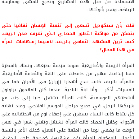
الاستفادة من مثل هذه المشاريع وتخرج للمشي وممارسة
الرياضة، وتعتز بأنوثتها.
قلت بأن سيكوديل تسعى إلى تنمية الإنسان ثقافيا حتى
يتمكن من مواكبة التطور الحضاري الذي تعرفه مدن الريف،
كيف ترين المشهد الثقافي بالريف، لاسيما إسهامات المرأة
في هذا المجال؟
المرأة الريفية والأمازيغية عموما مبدعة بطبعها، وتملك بالفطرة
حسا إبداعيا، فهي من حافظت على اللغة والثقافة الأمازيغية،
فالمرأة بالريف كانت تبدع أشعارا (إزران) في الأحزان كما في
المسرات، أذكر – وأنا ابنة البادية- عندما كان الفلاحون يزاولون
أنشطتهم الموسمية، كانت المرأة تشتغل جنبا إلى جنب مع
شريكها الرجل، في جميع مراحل الموسم الفلاحي، وعند نهاية
كل نشاط كانت النساء يسهرن على إضفاء نوع من الاحتفالية على
الأجواء، وخلال الحصاد كانت المرأة تشتغل وتغني شعرا في نفس
الوقت ما يضفي نوعا من المتعة على العمل، كذلك الأمر بالنسبة
للأعمال الموكولة للمرأة رغم مشقتها، كمهمة طحن الدقيق