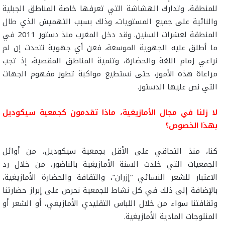
للمنطقة، وتدارك الهشاشة التي تعرفها خاصة المناطق الجبلية
والنائية على جميع المستويات، وذلك بسبب التهميش الذي طال
المنطقة لعشرات السنين. وقد دخل المغرب منذ دستور 2011 في
ما أطلق عليه الجهوية الموسعة، فعن أي جهوية نتحدث إن لم
نراعي زمام اللغة والحضارة، وتنمية المناطق المقصية، إذ تجب
مراعاة هذه الأمور، حتى نستطيع مواكبة تطور مفهوم الجهات
التي نص عليها الدستور.
لا زلنا في مجال الأمازيغية، ماذا تقدمون كجمعية سيكوديل
بهذا الخصوص؟
كنا، منذ التحاقي على الأقل بجمعية سيكوديل، من أوائل
الجمعيات التي خلدت السنة الأمازيغية بالناضور، من خلال رد
الاعتبار للشعر النسائي “إزران”، والثقافة والحضارة الأمازيغية،
بالإضافة إلى ذلك في كل نشاط للجمعية نحرص على إبراز حضارتنا
وثقافتنا سواء من خلال اللباس التقليدي الأمازيغي، أو الشعر أو
المنتوجات المادية الأمازيغية.