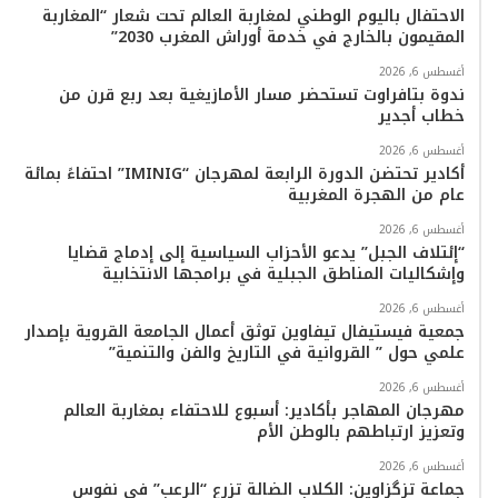
الاحتفال باليوم الوطني لمغاربة العالم تحت شعار “المغاربة
المقيمون بالخارج في خدمة أوراش المغرب 2030”
أغسطس 6, 2026
ندوة بتافراوت تستحضر مسار الأمازيغية بعد ربع قرن من
خطاب أجدير
أغسطس 6, 2026
أكادير تحتضن الدورة الرابعة لمهرجان “IMINIG” احتفاءً بمائة
عام من الهجرة المغربية
أغسطس 6, 2026
“إئتلاف الجبل” يدعو الأحزاب السياسية إلى إدماج قضايا
وإشكاليات المناطق الجبلية في برامجها الانتخابية
أغسطس 6, 2026
جمعية فيستيفال تيفاوين توثق أعمال الجامعة القروية بإصدار
علمي حول ” القروانية في التاريخ والفن والتنمية”
أغسطس 6, 2026
مهرجان المهاجر بأكادير: أسبوع للاحتفاء بمغاربة العالم
وتعزيز ارتباطهم بالوطن الأم
أغسطس 6, 2026
جماعة تزگزاوين: الكلاب الضالة تزرع “الرعب” في نفوس