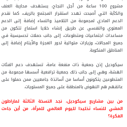
مشروع 100 ساعة من أجل النجاح، يستهدف محاربة العنف
والكآبة التي أصبحت تهدد استقرار المجتمع بالريف، كما نقدم
الدعم المادي لمجموعة من التلاميذ والنساء إضافة إلى الدعم
المعنوي والنفسي عن طريق إنشاء خلايا استماع تتكون من
مساعدات اجتماعيات ومتطوعات، إلى جانب حملات تحسيسية في
جميع المجالات، وزيارات متوالية لدور العجزة والأيتام إضافة إلى
المناطق المنكوبة.
سيكوديل إذن جمعية ذات منفعة عامة، تستهدف دعم الفئات
الهشة، وهي إلى جانب ذلك جمعية ترافعية أسسها مجموعة من
المتطوعين يتكونون أساسا من أساتذة جامعيين ممن حملوا على
عاتقهم هم النهوض بالمنطقة على جميع المستويات.
من بين مشاريع سيكوديل، نجد النسخة الثالثة لماراطون
المشي للنساء تخليدا لليوم العالمي للمرأة، من أين جاءت
الفكرة؟