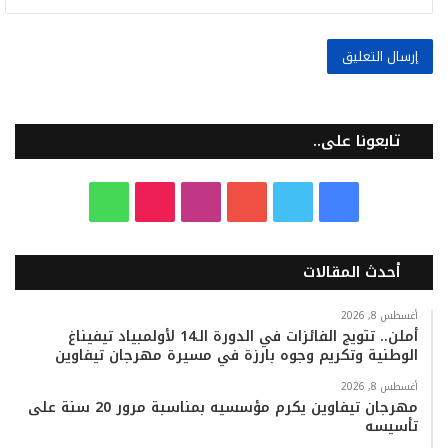
تابعونا على..
ف
ت
ي
ا
T
و
ي
و
و
ن
i
ا
أحدث المقالات
س
ي
ت
س
k
ت
ب
ت
ي
ت
T
س
أغسطس 8, 2026
أملن.. تتويج الفائزات في الدورة الـ14 لأولمبياد تيفيناغ
الوطنية وتكريم وجوه بارزة في مسيرة مهرجان تيفاوين
و
ر
و
ق
o
ا
أغسطس 8, 2026
ك
ب
ر
k
ب
مهرجان تيفاوين يكرم مؤسسيه بمناسبة مرور 20 سنة على
تأسيسه
ا