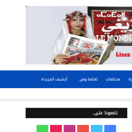
بحث
ة
مختلفات
ثقافة وفن
أرشيف الجريدة
عن
تابعونا على..
ف
ت
ي
ا
T
و