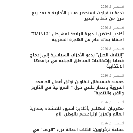
أغسطس 6, 2026
ندوة بتافراوت تستحضر مسار الأمازيغية بعد ربع
قرن من خطاب أجدير
أغسطس 6, 2026
أكادير تحتضن الدورة الرابعة لمهرجان “IMINIG”
احتفاءً بمائة عام من الهجرة المغربية
أغسطس 6, 2026
“إئتلاف الجبل” يدعو الأحزاب السياسية إلى إدماج
قضايا وإشكاليات المناطق الجبلية في برامجها
الانتخابية
أغسطس 6, 2026
جمعية فيستيفال تيفاوين توثق أعمال الجامعة
القروية بإصدار علمي حول ” القروانية في التاريخ
والفن والتنمية”
أغسطس 6, 2026
مهرجان المهاجر بأكادير: أسبوع للاحتفاء بمغاربة
العالم وتعزيز ارتباطهم بالوطن الأم
أغسطس 6, 2026
جماعة تزگزاوين: الكلاب الضالة تزرع “الرعب” في