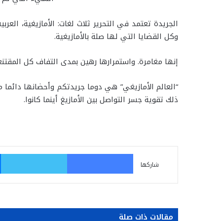
الجريدة تعتمد في التحرير ثلاث لغات: الأمازيغية، الع
وكل القضايا التي لها صلة بالأمازيغية.
إنها مغامرة. واستمرارها رهين بمدى التفاف كل المقتنعي
“العالم الأمازيغي” هي دوما جريدتكم وأحضانها دائما 
ذلك تقوية جسر التواصل بين الأمازيغ أينما كانوا.
فيسبوك
تو
شاركها
مقالات ذات صلة