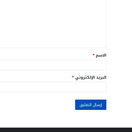
ل
ت
ع
ل
ي
ق
الاسم
*
*
البريد الإلكتروني
*