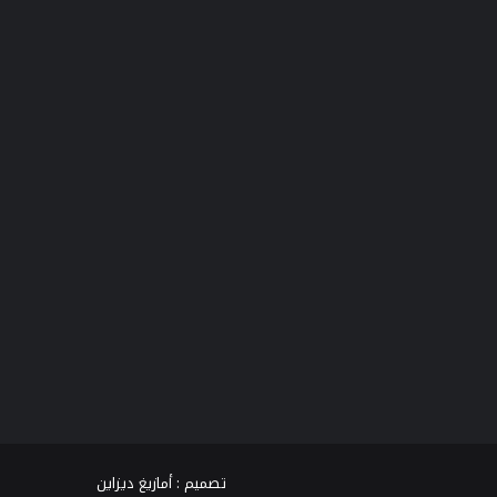
فيسبوك
تويتر
يوتيوب
انستقرام
TikTok
واتساب
تصميم :
أمازيغ ديزاين