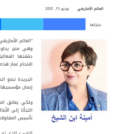
العالم الأمازيغي
يونيو 15, 2001
فيسبوك
تويت
شاركها
“العالم الأمازيغ
وهي منبر يحاول 
حققتها الفعالي
اقتحام غمار هذه ا
الجريدة تضع الد
إيمان مؤسسيها و
ولكي يعانق المش
التجأنا إلى الأ
تأسيس المقاولات
الشيء الذي تم ب