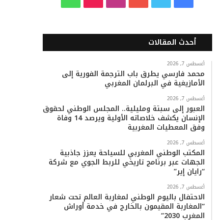
ي
و
و
ن
i
ا
س
ي
ت
س
k
ت
أحدث المقالات
ب
ت
ي
ت
T
س
أغسطس 7, 2026
محمد فارسي يطرق باب الترجمة الفورية إلى
و
ر
و
ق
o
ا
الأمازيغية في البرلمان المغربي
ك
ب
ر
k
ب
أغسطس 7, 2026
العبور إلى سبتة ومليلية.. المجلس الوطني لحقوق
ا
الإنسان يكشف خلاصاته الأولية ويرصد 14 وفاة
وفق المعطيات المغربية
م
أغسطس 7, 2026
المكتب الوطني المغربي للسياحة يعزز جاذبية
الجهات عبر برنامج تاريخي للربط الجوي مع شركة
“رايان إير”
أغسطس 7, 2026
الاحتفال باليوم الوطني لمغاربة العالم تحت شعار
“المغاربة المقيمون بالخارج في خدمة أوراش
المغرب 2030”