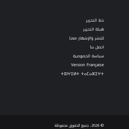
خط التحرير
هيئة التحرير
للنشر والإشهار معنا
اتصل بنا
سياسة الخصوصية
Version Française
ⵜⵓⵏⵖⵉⵍⵜ ⵜⴰⵎⴰⵣⵉⵖⵜ
© 2026، جميع الحقوق محفوظة