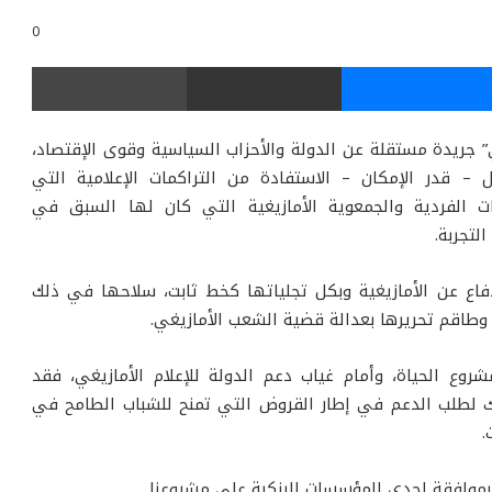
0
ر
ماسنجر
مشاركة عبر البريد
طباعة
ي” جريدة مستقلة عن الدولة والأحزاب السياسية وقوى الإقتصاد،
– قدر الإمكان – الاستفادة من التراكمات الإعلامية التي
ات الفردية والجمعوية الأمازيغية التي كان لها السبق في
لتجربة.
فاع عن الأمازيغية وبكل تجلياتها كخط ثابت، سلاحها في ذلك
طاقم تحريرها بعدالة قضية الشعب الأمازيغي.
روع الحياة، وأمام غياب دعم الدولة للإعلام الأمازيغي، فقد
بناك لطلب الدعم في إطار القروض التي تمنح للشباب الطامح في
.
موافقة إحدى المؤسسات البنكبة على مشروعنا.