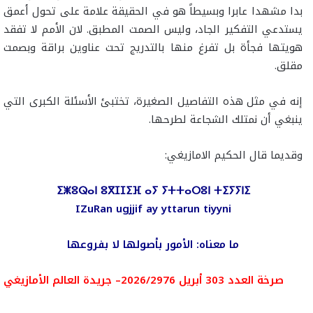
بدا مشهدا عابرا وبسيطاً هو في الحقيقة علامة على تحول أعمق
يستدعي التفكير الجاد، وليس الصمت المطبق. لان الأمم لا تفقد
هويتها فجأة بل تفرغ منها بالتدريج تحت عناوين براقة وبصمت
مقلق.
إنه في مثل هذه التفاصيل الصغيرة، تختبئ الأسئلة الكبرى التي
ينبغي أن نمتلك الشجاعة لطرحها.
وقديما قال الحكيم الامازيغي:
ⵉⵥⵓⵕⴰⵏ ⵓⴳⵊⵊⵉⴼ ⴰⵢ ⵢⵜⵜⴰⵔⵓⵏ ⵜⵉⵢⵢⵏⵉ
IZuRan ugjjif ay yttarun tiyyni
ما معناه: الأمور بأصولها لا بفروعها
صرخة العدد 303 أبريل 2026/2976– جريدة العالم الأمازيغي