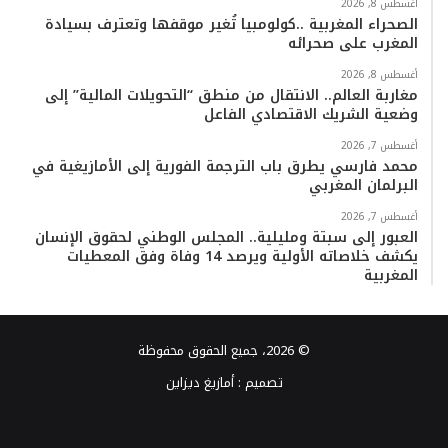
أغسطس 8, 2026
الصحراء المغربية ..كولومبيا تُغير موقفها وتعترف بسيادة
المغرب على صحرائه
أغسطس 8, 2026
مغاربة العالم.. الانتقال من منطق “التحويلات المالية” إلى
وضعية الشريك الاقتصادي الفاعل
أغسطس 7, 2026
محمد فارسي يطرق باب الترجمة الفورية إلى الأمازيغية في
البرلمان المغربي
أغسطس 7, 2026
العبور إلى سبتة ومليلية.. المجلس الوطني لحقوق الإنسان
يكشف خلاصاته الأولية ويرصد 14 وفاة وفق المعطيات
المغربية
© 2026، جميع الحقوق محفوظة
تصميم :
أمازيغ ديزاين
فيسبوك
تويتر
يوتيوب
انستقرام
TikTok
واتساب