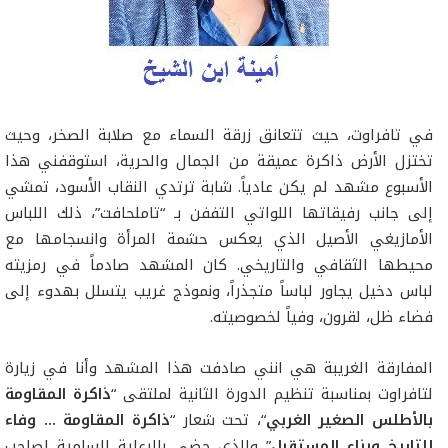
في تافراوت، حيث تتعانق زرقة السماء مع صلابة الصخر، وحيث
تختزل الأرض ذاكرة عميقة من الجمال والحرية، استوقفني هذا
الأسبوع مشهد لم يكن عادياً. شابة ترتدي النقاب الأسود، تمشي
إلى جانب رفيقاتها اللواتي التففن بـ “تاملحافت”، ذلك اللباس
الأمازيغي الأصيل الذي يعكس حشمة المرأة وانسجامها مع
محيطها الثقافي والتاريخي. كان المشهد صادماً في رمزيته
لباس دخيل يجاور لباساً متجذراً، ونموذج غريب يتسلل بهدوء إلى
فضاء ظل، لقرون، وفياً لخصوصيته.
المفارقة الغريبة هي انني صادفت هذا المشهد وأنا في زيارة
لتافراوت بمناسبة تنظيم الدورة الثانية لملتقى “
ذاكرة المقاومة
بالأطلس الصغير الغربي
“، تحت شعار “
ذاكرة المقاومة … وفاء
للتاريخ وبناء المستقبل
” والذي حضي بالرعاية السامية لصاحب