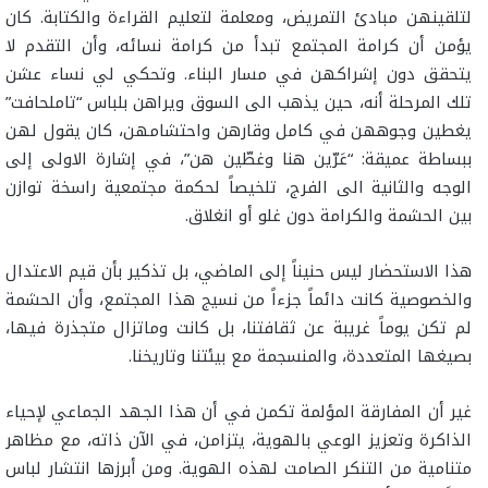
لتلقينهن مبادئ التمريض، ومعلمة لتعليم القراءة والكتابة. كان
يؤمن أن كرامة المجتمع تبدأ من كرامة نسائه، وأن التقدم لا
يتحقق دون إشراكهن في مسار البناء. وتحكي لي نساء عشن
تلك المرحلة أنه، حين يذهب الى السوق ويراهن بلباس “تاملحافت”
يغطين وجوههن في كامل وقارهن واحتشامهن، كان يقول لهن
ببساطة عميقة: “عَرّين هنا وغطّين هن”، في إشارة الاولى إلى
الوجه والثانية الى الفرج، تلخيصاً لحكمة مجتمعية راسخة توازن
بين الحشمة والكرامة دون غلو أو انغلاق.
هذا الاستحضار ليس حنيناً إلى الماضي، بل تذكير بأن قيم الاعتدال
والخصوصية كانت دائماً جزءاً من نسيج هذا المجتمع، وأن الحشمة
لم تكن يوماً غريبة عن ثقافتنا، بل كانت وماتزال متجذرة فيها،
بصيغها المتعددة، والمنسجمة مع بيئتنا وتاريخنا.
غير أن المفارقة المؤلمة تكمن في أن هذا الجهد الجماعي لإحياء
الذاكرة وتعزيز الوعي بالهوية، يتزامن، في الآن ذاته، مع مظاهر
متنامية من التنكر الصامت لهذه الهوية. ومن أبرزها انتشار لباس