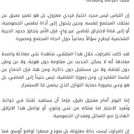
لنثبت التزامنا وانتماءنا؟
إن اللباس ليس مجرد اختيار فردي معزول، بل هو تعبير عميق عن
تمثلات المجتمع لنفسه. وحين يتحول إلى أداة لطمس الخصوصية،
أو إلى قناة لاختراق ثقافي غير واعٍ، فإن الأمر يتجاوز حدود الحرية
الشخصية ليطرح سؤالاً جماعياً حول اتجاه المجتمع ومصيره.
لقد كانت تافراوت، خلال هذا الملتقى، شاهدة على معادلة واضحة
مفادها أنه لا يمكن الحديث عن مقاومة دون هوية، ولا عن وطن
دون ثقافة، ولا عن مستقبل دون ذاكرة. ومن هنا، فإن الدفاع عن
لباسنا التقليدي، وعن رموزنا الثقافية، ليس حنيناً إلى الماضي، بل
هو وعي بضرورة حماية التوازن الذي يضمن لنا الاستمرار.
إننا اليوم أمام مفترق طرق، فإما أن نستعيد ثقتنا في ذواتنا،
ونُعيد الاعتبار لما نملكه من غنى وتنوع، أو نواصل هذا الانزلاق
الهادئ نحو التماثل وفقدان الخصوصية.
إن تافراوت ليست حالة معزولة، بل نموذج مصغرا لواقع أوسع، فما