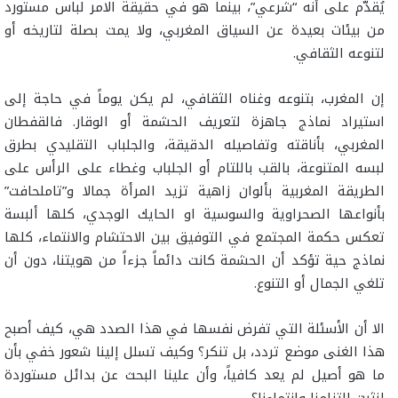
يُقدَّم على أنه “شرعي”، بينما هو في حقيقة الامر لباس مستورد
من بيئات بعيدة عن السياق المغربي، ولا يمت بصلة لتاريخه أو
لتنوعه الثقافي.
إن المغرب، بتنوعه وغناه الثقافي، لم يكن يوماً في حاجة إلى
استيراد نماذج جاهزة لتعريف الحشمة أو الوقار. فالقفطان
المغربي، بأناقته وتفاصيله الدقيقة، والجلباب التقليدي بطرق
لبسه المتنوعة، بالقب باللتام أو الجلباب وغطاء على الرأس على
الطريقة المغربية بألوان زاهية تزيد المرأة جمالا و”تاملحافت”
بأنواعها الصحراوية والسوسية او الحايك الوجدي، كلها ألبسة
تعكس حكمة المجتمع في التوفيق بين الاحتشام والانتماء، كلها
نماذج حية تؤكد أن الحشمة كانت دائماً جزءاً من هويتنا، دون أن
تلغي الجمال أو التنوع.
الا أن الأسئلة التي تفرض نفسها في هذا الصدد هي، كيف أصبح
هذا الغنى موضع تردد، بل تنكر؟ وكيف تسلل إلينا شعور خفي بأن
ما هو أصيل لم يعد كافياً، وأن علينا البحث عن بدائل مستوردة