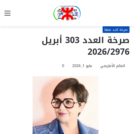
بحث
الق
عن
صرخة لابد منها
صرخة العدد 303 أبريل
2026/2976
العالم الأمازيغي
مايو 1, 2026
0