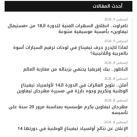
أحدث المقالات
س
ي
ت
س
k
ت
ب
ت
ي
ت
T
س
أغسطس 9, 2026
تافراوت.. انطلاق السهرات الفنية للدورة الـ18 من «فستيفال
تيفاوين» بأمسية موسيقية متنوعة
و
ر
و
ق
o
ا
أغسطس 9, 2026
ك
ب
ر
k
ب
لماذا لايُدرج حرف تيفيناغ في لوحات ترقيم السيارات أسوة
بالعربية واللاتينية؟
ا
أغسطس 9, 2026
م
الناظور.. بنك إفريقيا يحتفي بزبنائه من مغاربة العالم
أغسطس 8, 2026
أملن.. تتويج الفائزات في الدورة الـ14 لأولمبياد تيفيناغ
الوطنية وتكريم وجوه بارزة في مسيرة مهرجان تيفاوين
أغسطس 8, 2026
مهرجان تيفاوين يكرم مؤسسيه بمناسبة مرور 20 سنة على
تأسيسه
أغسطس 8, 2026
الإعلان عن نتائج أولمبياد تيفيناغ الوطنية في دورتها 14