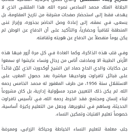
الجلالة الملك محمد السادس نصره الله. هذا الملتقى الذي لا
يهدف فقط إلى استحضار صفحات مشرقة من تاريخ المقاومة، بل
يسعى، في عمقه، إلى إعادة وصل الحاضر بجذوره، وإبراز غنى
المنطقة ثقافياً وحضارياً، والتأكيد على أن الدفاع عن الوطن لم
يكن يوماً منفصلاً عن الدفاع عن هويته وثقافته.
وفي قلب هذه الذاكرة، وكما العادة في كل مرة أزور فيها هذه
الأرض الطيبة الا وصادفت أناس من رجال ونساء عايشوا او سمعوا
عن حكايات والدي الحاج حماد ابن الشيخ أوكدورت الذي عُيّن قائداً
على قبائل تافراوت ونواحيها مباشرة بعد حصول المغرب على
الاستقلال سنة 1956، من طرف المغفور له محمد الخامس رحمه
الله. لم يكن ذلك التعيين مجرد مسؤولية إدارية، بل كان مشروعاً
لبناء إنسان ومجتمع. فقد انخرط، رحمه الله، في تأسيس تافراوت
الحديثة، وساهم في تطويرها، وجعل من التعليم ركيزة أساسية،
خصوصاً تعليم الفتيات وتمكين النساء.
جلب معلمة لتعليم النساء الخياطة وحياكة الزرابي، وممرضة