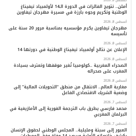
أغسطس 8, 2026
أملن.. تتويج الفائزات في الدورة الـ14 لأولمبياد تيفيناغ
ك
ب
ر
k
ب
الوطنية وتكريم وجوه بارزة في مسيرة مهرجان تيفاوين
ا
أغسطس 8, 2026
مهرجان تيفاوين يكرم مؤسسيه بمناسبة مرور 20 سنة على
تأسيسه
م
أغسطس 8, 2026
الإعلان عن نتائج أولمبياد تيفيناغ الوطنية في دورتها 14
أغسطس 8, 2026
الصحراء المغربية ..كولومبيا تُغير موقفها وتعترف بسيادة
المغرب على صحرائه
أغسطس 8, 2026
مغاربة العالم.. الانتقال من منطق “التحويلات المالية” إلى
وضعية الشريك الاقتصادي الفاعل
أغسطس 7, 2026
محمد فارسي يطرق باب الترجمة الفورية إلى الأمازيغية في
البرلمان المغربي
أغسطس 7, 2026
العبور إلى سبتة ومليلية.. المجلس الوطني لحقوق الإنسان
يكشف خلاصاته الأولية ويرصد 14 وفاة وفق المعطيات