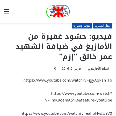
بحث
الق
عن
أخبار المغرب
صوت وصورة
فيديو: حشود غفيرة من
الأمازيغ في ضيافة الشهيد
عمر خالق “إزم”
العالم الأمازيغي
مارس 5, 2016
0
https://www.youtube.com/watch?v=jgyAqPzh_Fo
https://www.youtube.com/watch?
v=_mK9oemA51Q&feature=youtu.be
https://www.youtube.com/watch?v=eahpHwIUzV0