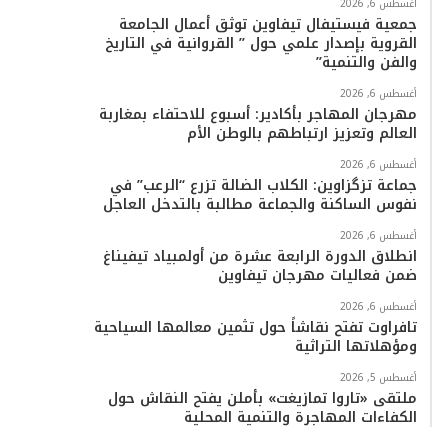
أغسطس 6, 2026
جمعية فيستيفال تيفاوين توثق أعمال الجامعة
القروية بإصدار علمي حول ” القروانية في التاريخ
والفن والتنمية”
أغسطس 6, 2026
مهرجان المهاجر بأكادير: أسبوع للاحتفاء بمغاربة
العالم وتعزيز ارتباطهم بالوطن الأم
أغسطس 6, 2026
جماعة تزگزاوين: الكلاب الضالة تزرع “الرعب” في
نفوس الساكنة والجماعة مطالبة بالتدخل العاجل
أغسطس 6, 2026
انطلاق الدورة الرابعة عشرة من أولمبياد تيفيناغ
ضمن فعاليات مهرجان تيفاوين
أغسطس 6, 2026
تافراوت تفتح نقاشاً حول تثمين معالمها السياحية
ومؤهلاتها التراثية
أغسطس 5, 2026
ملتقى «تاروا تمازيغت» بأملن يفتح النقاش حول
الكفاءات المهاجرة والتنمية المحلية