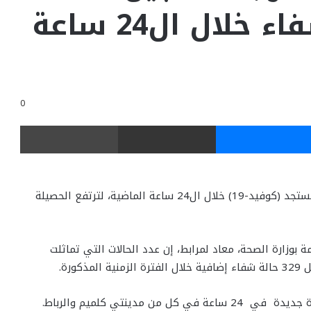
إصابة و329 حالة شفاء خلال ال24 ساعة
0
ر
ماسنجر
مشاركة عبر البريد
طباعة
تسجيل 81 حالة إصابة مؤكدة جديدة بفيروس كورونا المستجد (كوفيد-19) خلال ال24 ساعة الماضية، لترتفع الحصيلة
بوزارة الصحة، معاد لمرابط، إن عدد الحالات التي تماثلت
بينما بلغ عدد حالات الوفاة 208، بعد تسجيل حالتي وفاة جديدة في 24 ساعة في كل من مدينتي كلميم والرباط.