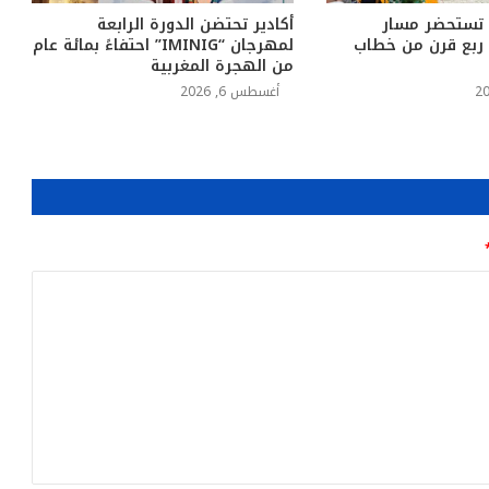
 تستحضر مسار
أكادير تحتضن الدورة الرابعة
د ربع قرن من خطاب
لمهرجان “IMINIG” احتفاءً بمائة عام
من الهجرة المغربية
أغسطس 6, 2026