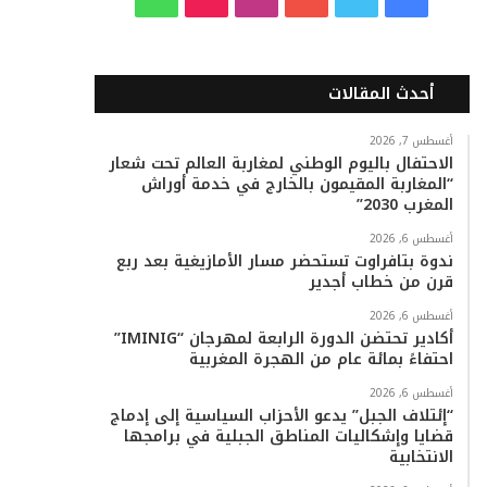
ي
و
و
ن
i
ا
س
ي
ت
س
k
ت
أحدث المقالات
ب
ت
ي
ت
T
س
أغسطس 7, 2026
الاحتفال باليوم الوطني لمغاربة العالم تحت شعار
و
ر
و
ق
o
ا
“المغاربة المقيمون بالخارج في خدمة أوراش
المغرب 2030”
ك
ب
ر
k
ب
أغسطس 6, 2026
ا
ندوة بتافراوت تستحضر مسار الأمازيغية بعد ربع
قرن من خطاب أجدير
م
أغسطس 6, 2026
أكادير تحتضن الدورة الرابعة لمهرجان “IMINIG”
احتفاءً بمائة عام من الهجرة المغربية
أغسطس 6, 2026
“إئتلاف الجبل” يدعو الأحزاب السياسية إلى إدماج
قضايا وإشكاليات المناطق الجبلية في برامجها
الانتخابية