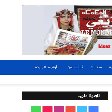
بحث
ة
مختلفات
ثقافة وفن
أرشيف الجريدة
عن
تابعونا على..
ف
ت
ي
ا
T
و