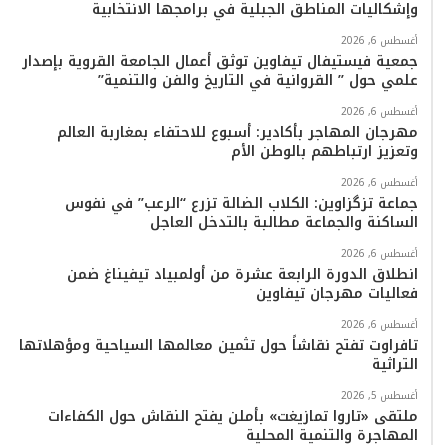
وإشكاليات المناطق الجبلية في برامجها الانتخابية
أغسطس 6, 2026
جمعية فيستيفال تيفاوين توثق أعمال الجامعة القروية بإصدار
علمي حول ” القروانية في التاريخ والفن والتنمية”
أغسطس 6, 2026
مهرجان المهاجر بأكادير: أسبوع للاحتفاء بمغاربة العالم
وتعزيز ارتباطهم بالوطن الأم
أغسطس 6, 2026
جماعة تزگزاوين: الكلاب الضالة تزرع “الرعب” في نفوس
الساكنة والجماعة مطالبة بالتدخل العاجل
أغسطس 6, 2026
انطلاق الدورة الرابعة عشرة من أولمبياد تيفيناغ ضمن
فعاليات مهرجان تيفاوين
أغسطس 6, 2026
تافراوت تفتح نقاشاً حول تثمين معالمها السياحية ومؤهلاتها
التراثية
أغسطس 5, 2026
ملتقى «تاروا تمازيغت» بأملن يفتح النقاش حول الكفاءات
المهاجرة والتنمية المحلية