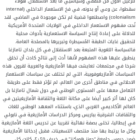
للرعيل الأول من مثقفي وسياسيي ما بعد الاستقلال. هؤلاء
سقطوا، عن وعي أو بدونه، في فخ الاستعمار الداخلي (internal
colonialism) واصطنعوا قضية لم تكن موجودة في الماضي. لقد
نُحت مفهوم الاستعمار الداخلي في الولايات المتحدة الأمريكية
للدلالة على إعادة إنتاج السياسة الاستعمارية بأدوات محلية
لتحقيق غايات الطبقة المُسيطرة وتبريرها بالمصلحة العامة.
فالسياسة اللغوية المتبعة بعد الاستقلال في كل بلدان تامازغا
ينطبق عليها هذه المفهوم لأنها أدت إلى نتائج كادت أن تخلق
شرخا في مجتمعات تعايشت فيها الأمازيغية والعربية لقرون. هذه
السياسات الأمازيغوفوبية، التي لم تختلف عن سياسات الاستعمار
الاحلالي في مناطق أخرى من العالم، لم تؤثر فقط على طريقة
التعامل معها على المستوى الوطني في دول شمال تامازغا بل
كان لها أثر كبير أيضا على مكانة اللغة والثقافة الأمازيغيتين في
العالم الأكاديمي الغربي الذي، باستثناء المعهد الوطني للغات
والثقافات الشرقية بباريس ومركز الدراسات الأمازيغية في نابولي
في إيطاليا، تخلى بصفة نهائية تقريبا عن تدريس اللغة الأمازيغية
وكل ما يرتبط بها منذ منتصف التسعينات. فقبل إدخالنا الأمازيغية
ضمن دروس جامعة “جونز هوبكنز” في خريف ٢٠٢٥، كانت كل