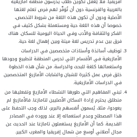
أفريقيا. فلا يُعقل تكوين طلاب يدرسون منطقة أمازيغية
بالعربية والفرنسية دون أن تُوَفَّر لهم فرص تعلم لغتها
الأصلية ودون أن تكون هذه اللغة من شروط التخصص،
خصوصا أن هذه اللغة حية ومستعملة بشكل كثيف في
الفكر والثقافة والأدب وفي الحياة اليومية للسكان. هناك
فرق بين عدم تدريس لغة ميتة وبين إهمال لغة حية.
توظيف أساتذة وأستاذات متخصصين في الدراسات
الأمازيغية في الأقسام التي تدرس المنطقة لتطبيع وجودها
واستعمالها كلغة للبحث والدراسة. من شأن هذه الخطوة
خلق فرص عمل كثيرة للشبان والشابات الأمازيغ المتخصصين
في الدراسات الأمازيغية.
تبني المفاهيم التي طورها النشطاء الأمازيغ وتفعليها من
منطلق يحترم إرادة السكان الأصليين لتامازغا. فالأمازيغ لم
يعودوا، مثلا، يُسمون أنفسهم بالبربر، لذلك وجب التحفظ على
هذا المصطلح وعدم استعماله إلا عند وروده في المصادر
القديمة. كما أن الأمازيغ يستعملون تامازغا عند الحديث عن
مجال أصلاني أوسع من شمال إفريقيا والمغرب الكبير.