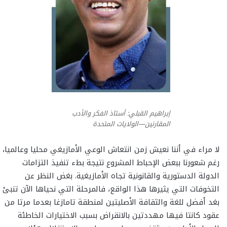
إبراهيم القبلي: أستاذ الفكر والأدب
المقارنين—الولايات المتحدة
لا مراء في أننا نعيش زمن انتعاش الوعي الأمازيغي محليا وعالميا،
رغم شعورنا ببعض الإحباط المشروع نتيجة بطء تنفيذ التزامات
الدولة الدستورية والقانونية تجاه الأمازيغية. بغض النظر عن
التخوفات التي يثيرها هذا الواقع، فالمرحلة التي نحياها الآن تنبئ
بغد أفضل للغة والثقافة الأصليتين لمنطقة تامازغا بعدما مرتا من
عقود كانتا فيها مهددتين بالانقراض بسبب الاختيارات الخاطئة