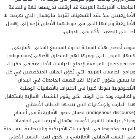
الجامعات الأمريكية العريقة قد أوقفت تدريسها للغة والثقافة
الأمازيغيتين منذ عقد التسعينات تقريبا. فالإهمال الذي تعرضت له
الأمازيغية وتُراثها الحي في موطنهما الأصلي تُرْجِم إلى إهمال
آخر على الصعيد الأكاديمي الدولي.
سوف أخصص هذه المقالة لدعوة المجتمع المدني الأمازيغي
لانتهاز الفرص التي يوفرها لهم المنطلق الأصلاني(indigenous
perspective) للمرافعة لإدماج الدراسات الأمازيغية في مقررات
وبرامج الجامعات الغربية التي تُكوِّن الطلاب المتخصصين في كل
ما يتعلق بشؤون تامازغا. لقد قطعت الجامعات في البلدان
الأنجلوفونية شوطا كبيرا في الاعتراف بالأصلانيات الوطنية
والعالمية، وقد حان الوقت لكي يقوم النشطاء الأمازيغ باستغلال
هذا الظرف والإمكانيات التي يتيحها الخطاب الأصلاني
(indigenous discourse) لضمان حضور الأمازيغية في أقسام
ومراكز دراسات الشرق الأوسط وشمال أفريقيا في الجامعات
الغربية، وخصوصا في المؤسسات الأمريكية والبريطانية، ليس مِنة
على الشعب الأصلاني الأمازيغي، بل كحق لهذا الشعب الأصلي