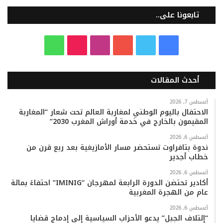
تابعونا على..
ف
ت
ي
ا
T
و
ي
و
و
ن
i
ا
أحدث المقالات
س
ي
ت
س
k
ت
ب
ت
ي
ت
T
س
أغسطس 7, 2026
الاحتفال باليوم الوطني لمغاربة العالم تحت شعار “المغاربة
المقيمون بالخارج في خدمة أوراش المغرب 2030”
و
ر
و
ق
o
ا
أغسطس 6, 2026
ك
ب
ر
k
ب
ندوة بتافراوت تستحضر مسار الأمازيغية بعد ربع قرن من
خطاب أجدير
ا
أغسطس 6, 2026
م
أكادير تحتضن الدورة الرابعة لمهرجان “IMINIG” احتفاءً بمائة
عام من الهجرة المغربية
أغسطس 6, 2026
“إئتلاف الجبل” يدعو الأحزاب السياسية إلى إدماج قضايا