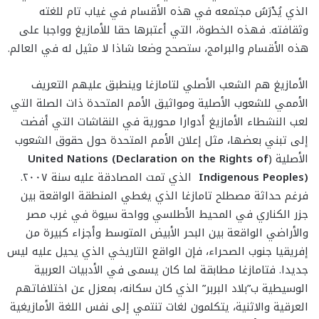
الذي يُدْرَسُ مجتمعه في هذه الأقسام في غياب تام للغته
وثقافته. فهذه الخطوة، التي أعتبرها حقا للأمازيغ وواجبا على
هذه الأقسام والبرامج، ستصحح وضعا شاذا لا مثيل له في العالم.
الأمازيغ هم الشعب الأصلي لتامازغا وينطبق عليهم التعريف
الأممي للشعوب الأصلية ومواثيق الأمم المتحدة ذات الصلة التي
لعب النشطاء الأمازيغ أدوارا محورية في النقاشات التي أفضت
إلى تبني بعضها، مثل إعلان الأمم المتحدة حول حقوق الشعوب
الأصلية (
United Nations (Declaration on the Rights of
Indigenous Peoples)
الذي تمت المصادقة عليه سنة ٢٠٠٧.
فرغم حداثة مصطلح تامازغا الذي يغطي المنطقة الواقعة بين
جزر الكناري في المحيط الأطلسي وواحة سيوة في غرب مصر
والأراضي الواقعة بين البحر الأبيض المتوسط وأجزاء كبيرة من
إفريقيا جنوب الصحراء، فإن الواقع التاريخي الذي يحيل عليه ليس
جديدا. فتامازغا مطابقة لما كان يسمى في الأدبيات العربية
الوسيطية ب”بلاد البربر” الذي كان سكانه، بمعزل عن اختلافاتهم
العرقية والاثنية، يتكلمون لغات تنتمي إلى نفس اللغة الأمازيغية