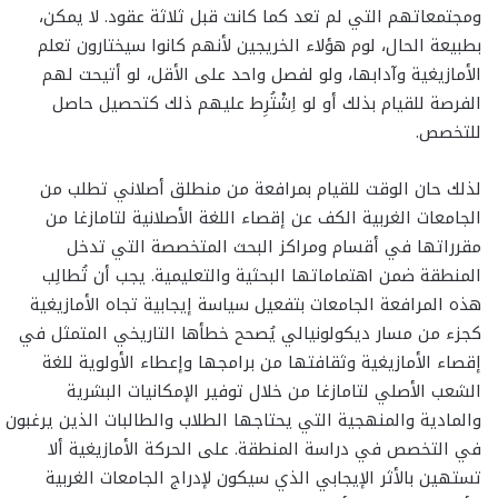
ومجتمعاتهم التي لم تعد كما كانت قبل ثلاثة عقود. لا يمكن،
بطبيعة الحال، لوم هؤلاء الخريجين لأنهم كانوا سيختارون تعلم
الأمازيغية وآدابها، ولو لفصل واحد على الأقل، لو أتيحت لهم
الفرصة للقيام بذلك أو لو اِشْتُرِط عليهم ذلك كتحصيل حاصل
للتخصص.
لذلك حان الوقت للقيام بمرافعة من منطلق أصلاني تطلب من
الجامعات الغربية الكف عن إقصاء اللغة الأصلانية لتامازغا من
مقرراتها في أقسام ومراكز البحث المتخصصة التي تدخل
المنطقة ضمن اهتماماتها البحثية والتعليمية. يجب أن تُطالِب
هذه المرافعة الجامعات بتفعيل سياسة إيجابية تجاه الأمازيغية
كجزء من مسار ديكولونيالي يُصحح خطأها التاريخي المتمثل في
إقصاء الأمازيغية وثقافتها من برامجها وإعطاء الأولوية للغة
الشعب الأصلي لتامازغا من خلال توفير الإمكانيات البشرية
والمادية والمنهجية التي يحتاجها الطلاب والطالبات الذين يرغبون
في التخصص في دراسة المنطقة. على الحركة الأمازيغية ألا
تستهين بالأثر الإيجابي الذي سيكون لإدراج الجامعات الغربية