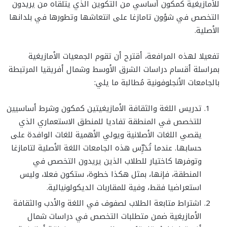
للأمازيغية كمكون أساسي من التكوين الذي يتلقاه من يريدون
التخصص في شؤون تامازغا على انتعاشها وتطورها في بلدانها
الأصلية.
تفعيلا لهذه المرافعة، أقترح أن تقوم الجمعيات الأمازيغية
بمراسلة أقسام دراسات الشرق الأوسط وشمال أفريقيا المرتبطة
بالجامعات الأنجلوفونية مُطالبة ما يلي:
تدريس اللغة والثقافة الأمازيغيتين كمكون وشرط أساسيين
للتخصص في المنطقة تفاديا للمنطق الاستعماري الذي
يقصي اللغات الأصلانية ويولي الأهمية للغات الوافدة على
حسابها. عندما تُدَرِّس هذه الجامعات اللغة الأصلية لتامازغا
وتوفرها كاختيار للطلاب الذين يريدون التخصص في
المنطقة، فإنها، بمثل هكذا خطوة، ستكون فعلا، وليس
استعراضيا فقط، وفية للمقاربات الديكولونيالية.
اشتراط متابعة الطلاب لصفوف في اللغة والأدب والثقافة
الأمازيغية ضمن متطلبات التخصص في دراسات شمال