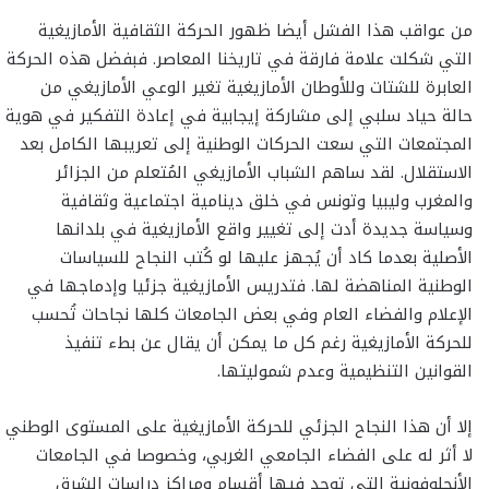
من عواقب هذا الفشل أيضا ظهور الحركة الثقافية الأمازيغية
التي شكلت علامة فارقة في تاريخنا المعاصر. فبفضل هذه الحركة
العابرة للشتات وللأوطان الأمازيغية تغير الوعي الأمازيغي من
حالة حياد سلبي إلى مشاركة إيجابية في إعادة التفكير في هوية
المجتمعات التي سعت الحركات الوطنية إلى تعريبها الكامل بعد
الاستقلال. لقد ساهم الشباب الأمازيغي المُتعلم من الجزائر
والمغرب وليبيا وتونس في خلق دينامية اجتماعية وثقافية
وسياسة جديدة أدت إلى تغيير واقع الأمازيغية في بلدانها
الأصلية بعدما كاد أن يُجهز عليها لو كُتب النجاح للسياسات
الوطنية المناهضة لها. فتدريس الأمازيغية جزئيا وإدماجها في
الإعلام والفضاء العام وفي بعض الجامعات كلها نجاحات تُحسب
للحركة الأمازيغية رغم كل ما يمكن أن يقال عن بطء تنفيذ
القوانين التنظيمية وعدم شموليتها.
إلا أن هذا النجاح الجزئي للحركة الأمازيغية على المستوى الوطني
لا أثر له على الفضاء الجامعي الغربي، وخصوصا في الجامعات
الأنجلوفونية التي توجد فيها أقسام ومراكز دراسات الشرق