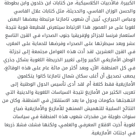
الكبيرة. فالأدبيات الكلاسيكية، من كتابات ابن خلدون وابن بطوطة
والحسن الوزان الفاسي، والحديثة، مثل كتابات علال الفاسي
وعباس الجيراري، تُبين أن شعوب تامازغا مرتبطة ببعضها البعض
لغويا على مر العصور. هذا الارتباط سيتعرض لقطيعة قوية نتيجة
استعمار فرنسا للجزائر ولإفريقيا جنوب الصحراء في القرن التاسع
عشر وبعد سيطرتها على الصحراء وفرضها للحماية على المغرب
في القرن العشرين. لقد أدت هذه العوامل مجتمعة إلى تجزئة
الوطن الأمازيغي الكبير وإلى تغيير الخريطة اللغوية بشكل جذري
في كل المنطقة. الآن، وبعد أكثر من مائة عام على هذه الوقائع،
يصعب تصديق أن أغلب سكان شمال تامازغا كانوا يتكلمون
الأمازيغية فقط كلغة أم. لقد أدى تأسيس الدول الوطنية إلى
تعريب الكثير من الأمازيغ نتيجة السياسات اللغوية والدينية التي
انتهجتها حكومات ودول ما بعد الاستقلال في المنطقة. وكان من
النتائج السلبية للتهميش الممنهج للأمازيغ والأمازيغية ضياع
سنوات طويلة من مقدرات شعوب هذه المنطقة في سياسات
لغوية أخرت الاقلاع المعرفي والعلمي، ولكنها فشلت فشلا ذريعا
في اجتثاث الأمازيغية.