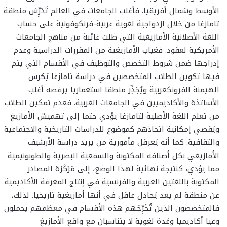
الأوسط وشمال أفريقيا. فأغلب الجامعات في العالم تُدَرِّسُ منطقة
تامازغا من خلال ازدواجية لغوية عربية-فرنكوفونية على حساب
اللغة الأصلانية الأمازيغية التي ظلت غائبة من مناهج الجامعات
الأمريكية لعقود. فغياب الأمازيغية من المقررات الدراسية وعدم
إدراجها ضمن شروط التخصص والتوظيف في الأقسام التي يتم
فيها تكوين الطلاب المتخصصين في دراسة تامازغا يُكرس
الهيمنة الفرونكعربية ويُجَذِّر منطقا استعماريا يرفضه أغلب
الأساتذة والأكاديميين في الجامعات الغربية. فعدم تمكين الطلاب
من تعلم اللغة الأصلية لتامازغا يؤدي حتما إلى تهميش الأمازيغ
ويُقصي إمكانية اتخاذهم كموضوع للدراسات التاريخية والاجتماعية
والثقافية. كما أنه يُعرقل مأمورية من يريد دراسة الأرشيف
الأمازيغي بكل أصنافه المكتوبة والسمعية البصرية والطوبونيمية
مما يؤدي، كنتيجة نهائية لهذا الوضع، إلى مَرْكَزة المصادر
المكتوبة باللغتين العربية والفرنسية في إنتاج المعرفة الأكاديمية
عن منطقة لم يعد يُجادل عاقل في أنها أمازيغية تاريخيا. لذلك،
فالمتخصصون الذين تُخَرِّجُهم هذه الأقسام في معظمهم يحملون
وعيا أكاديميا وعُدة لغوية لا يتناسبان مع واقع الأمازيغ