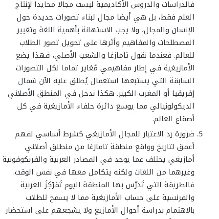
فالدراسات والدروس الأكاديمية ليست مجالا محايدا لإنتاج
العلم فقط، بل هي أيضا مجال لبناء تصورات جديدة حول
الإنسان والمجال، ولا يجب الاستهانة بأهمية اللغة وتغيير
المصطلحات والمفاهيم وأثرها على تحويل تصور الطلاب
للعالم. فعندما نقول تامازغا والشعب الأصلي، فهذا يضع
الأمازيغية في إطار مفاهيمي مُغاير تماما لكل التصورات
السابقة التي يستبعها استعمال يُطلق عليه الآن شمال
إفريقيا أو المغرب الكبير. هكذا ندحل في المنطق الأصلاني
الديكولونيالي مما يوسع دائرة حلفاء الأمازيغية في كل
أصقاع العالم.
ضرورة رد الاعتبار للمجال الأمازيغي كشرط أساسي لفهم
أعمق لتاريخ وواقع منطقة تامازغا من منطلق أصلاني
أمازيغي يختلف عما يوجد في المصادر العربية والفرنكوفونية
وغيرهما من اللغات ولكنه يتكامل معها في نفس الوقت.
فالطريقة التي تُدرّس بها المنطقة اليوم تُمَرْكِزُ العربية
والفرنسية على حساب الأمازيغية مما لا يسمح للطلاب
بالاهتمام بدراسة أحوال الأمازيغ ولا يشجعهم على استحضار