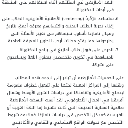
البعد الأمازيغي في أسئلتهم أثناء اشتغالهم على المنطقة
في أبحاث الدكتوراة.
ستساعد مَرْكَزةُ (centering) الأصلانية الأمازيغية الطلاب على
إغناء تجربة الطلاب البحثية واكتسابهم معرفة أعمق بتاريخ
ومجال تامازغا بأسلوب سيساهم في تغيير الأسئلة التي
يطرحونها مما يفتح مجالات أرحب لتطوير المعرفة العلمية.
الحرص على قبول طلاب أمازيغ في برامج الدكتوراة
للمساهمة في تكوين متخصصين يتقنون اللغة ويساعدون
على نشرها.
على الجمعيات الأمازيغية أن تبادر إلى ترجمة هذه المطالب
ونقلها إلى المراكز المعنية لحثها على تفعيل خطوات ملموسة
لإدماج الأمازيغية وثقافتها في دراسات الشرق الأوسط وشمال
أفريقيا في المجال الأنجلوفوني. لقد أنهت النهضة الأمازيغية
صلاحية المقاربة القديمة التي كانت تشترط إما اللغة العربية أو
الفرنسية كمدخل للتخصص في دراسات تامازغا. فملاءمة شروط
التخصص مع تحولات الواقع الاجتماعي والثقافي والأكاديمي