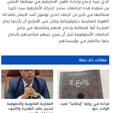
الذي غيره إدماج وإعادة تأهيل الأمازيغية في موطنها الأصلي
من مصلحة هذه الجامعات. ستجد الحركة الأمازيغية سندا كبيرا
لمطالبها في كثير من الزملاء الذين يؤمنون أشد الايمان بالعدالة
اللغوية كممارسة ديكولونيالية ولكن على الأمازيغ أن يأخذوا زمام
المبادرة أولا للمطالبة بإدماج لغتهم وثقافتها في برامج
الجامعات الأنجلوفونية قبل أن ينبري غيرهم لمناصرتهم بالدفاع
عنها مكانهم في مؤسساتهم.
مقالات ذات صلة
قراءة في رواية “إيطانيا” لعبد
المقاربة القانونية والحقوقية
الواحد حنو
لتدبير ملف الهجرة واللجوء