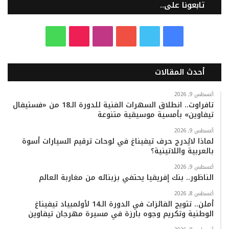
تابعونا على..
ف
ت
ي
ا
T
و
ي
و
و
ن
i
ا
أحدث المقالات
س
ي
ت
س
k
ت
ب
ت
ي
ت
T
س
أغسطس 9, 2026
تافراوت.. انطلاق السهرات الفنية للدورة الـ18 من «فستيفال
تيفاوين» بأمسية موسيقية متنوعة
و
ر
و
ق
o
ا
أغسطس 9, 2026
ك
ب
ر
k
ب
لماذا لايُدرج حرف تيفيناغ في لوحات ترقيم السيارات أسوة
بالعربية واللاتينية؟
ا
أغسطس 9, 2026
م
الناظور.. بنك إفريقيا يحتفي بزبنائه من مغاربة العالم
أغسطس 8, 2026
أملن.. تتويج الفائزات في الدورة الـ14 لأولمبياد تيفيناغ
الوطنية وتكريم وجوه بارزة في مسيرة مهرجان تيفاوين