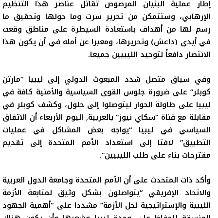
إطار عملية البنيان المرصوص تقاتل عناصر هذا التنظيم
الإرهابي، وستتمكن من تحرير سرت وما حولها وتحقيق ما
رسم لها من أهداف باستعادة السيطرة على مناطق وقعت
في أيدي (داعش) وتحريرها، ومعبرا عن أمله في أن يكون هذا
الانتصار دافعاً لتوحيد الليبيين جميعا.
وفي سياق متصل شدد المبعوث الدولي إلى ليبيا “مارتن
كوبلر” على ضرورة جلوس القوى السياسية والأمنية كافة في
ليبيا على طاولة الحوار ليتوصلوا إلى حلول، وكشف كوبلر في
مقابلة مع قناة “سكاي نيوز” بالعربية, اليوم الأربعاء أن الاتفاق
السياسي في ليبيا “يواجه بعض المشاكل في عمليات
التطبيق” لافتا إلى استعداد الأمم المتحدة إلى تقديم
مقترحات بناء على طلب الليبيين”.
وأكد ذات المتحدث على أن الأمم المتحدة وجامعة الدول العربية
والاتحاد الإفريقي “يتواصلون بشكل وثيق لمتابعة الأزمة
الليبية والإستراتيجية لحل الأزمة” مشددا على “أهمية الجهود