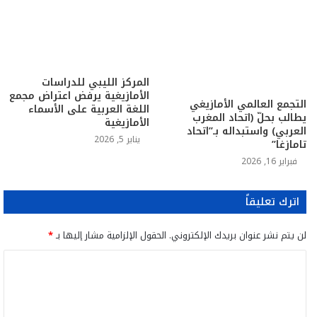
المركز الليبي للدراسات
الأمازيغية يرفض اعتراض مجمع
التجمع العالمي الأمازيغي
اللغة العربية على الأسماء
يطالب بحلّ (اتحاد المغرب
الأمازيغية
العربي) واستبداله بـ”اتحاد
يناير 5, 2026
تامازغا”
فبراير 16, 2026
اترك تعليقاً
لن يتم نشر عنوان بريدك الإلكتروني.
الحقول الإلزامية مشار إليها بـ
*
ا
ل
ت