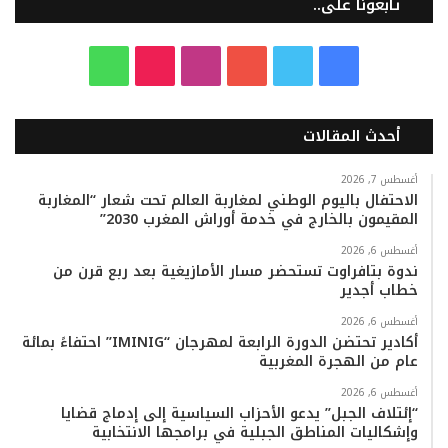
تابعونا على..
ف
ت
ي
ا
T
و
ي
و
و
ن
i
ا
أحدث المقالات
س
ي
ت
س
k
ت
ب
ت
ي
ت
T
س
أغسطس 7, 2026
الاحتفال باليوم الوطني لمغاربة العالم تحت شعار “المغاربة
المقيمون بالخارج في خدمة أوراش المغرب 2030”
و
ر
و
ق
o
ا
أغسطس 6, 2026
ك
ب
ر
k
ب
ندوة بتافراوت تستحضر مسار الأمازيغية بعد ربع قرن من
خطاب أجدير
ا
أغسطس 6, 2026
م
أكادير تحتضن الدورة الرابعة لمهرجان “IMINIG” احتفاءً بمائة
عام من الهجرة المغربية
أغسطس 6, 2026
“إئتلاف الجبل” يدعو الأحزاب السياسية إلى إدماج قضايا
وإشكاليات المناطق الجبلية في برامجها الانتخابية