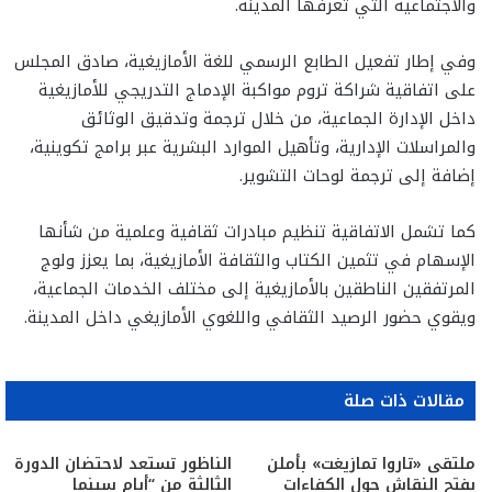
والاجتماعية التي تعرفها المدينة.
وفي إطار تفعيل الطابع الرسمي للغة الأمازيغية، صادق المجلس
على اتفاقية شراكة تروم مواكبة الإدماج التدريجي للأمازيغية
داخل الإدارة الجماعية، من خلال ترجمة وتدقيق الوثائق
والمراسلات الإدارية، وتأهيل الموارد البشرية عبر برامج تكوينية،
إضافة إلى ترجمة لوحات التشوير.
كما تشمل الاتفاقية تنظيم مبادرات ثقافية وعلمية من شأنها
الإسهام في تثمين الكتاب والثقافة الأمازيغية، بما يعزز ولوج
المرتفقين الناطقين بالأمازيغية إلى مختلف الخدمات الجماعية،
ويقوي حضور الرصيد الثقافي واللغوي الأمازيغي داخل المدينة.
مقالات ذات صلة
ملتقى «تاروا تمازيغت» بأملن
الناظور تستعد لاحتضان الدورة
يفتح النقاش حول الكفاءات
الثالثة من “أيام سينما