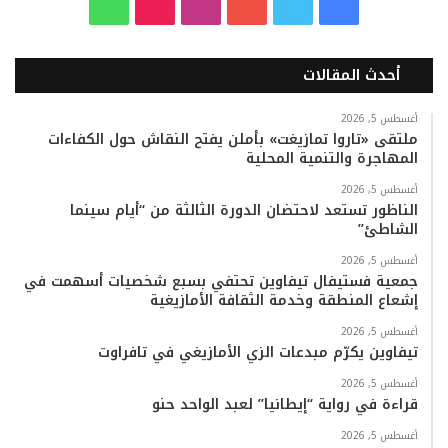
ف
ت
ي
ا
T
و
ي
و
و
ن
i
ا
أحدث المقالات
س
ي
ت
س
k
ت
ب
ت
ي
ت
T
س
أغسطس 5, 2026
ملتقى «تاروا تمازيغت» بأملن يفتح النقاش حول الكفاءات
المهاجرة والتنمية المحلية
و
ر
و
ق
o
ا
أغسطس 5, 2026
ك
ب
ر
k
ب
الناظور تستعد لاحتضان الدورة الثالثة من “أيام سينما
الشاطئ”
ا
أغسطس 5, 2026
م
جمعية فستيفال تيفاوين تحتفي بسبع شخصيات أسهمت في
إشعاع المنطقة وخدمة الثقافة الأمازيغية
أغسطس 5, 2026
تيفاوين يكرّم مبدعات الزي الأمازيغي في تافراوت
أغسطس 5, 2026
قراءة في رواية “إيطانيا” لعبد الواحد حنو
أغسطس 5, 2026