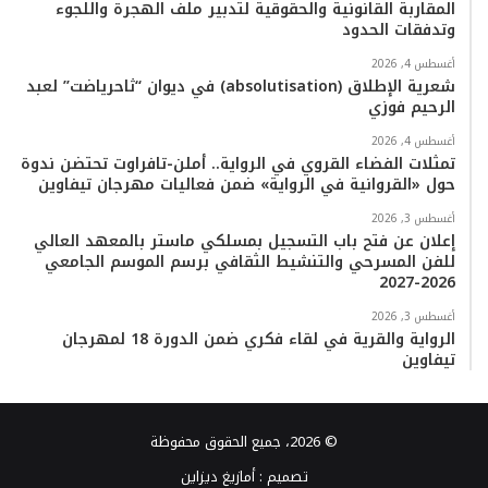
المقاربة القانونية والحقوقية لتدبير ملف الهجرة واللجوء
وتدفقات الحدود
أغسطس 4, 2026
شعرية الإطلاق (absolutisation) في ديوان “ثاحرياضت” لعبد
الرحيم فوزي
أغسطس 4, 2026
تمثلات الفضاء القروي في الرواية.. أملن-تافراوت تحتضن ندوة
حول «القروانية في الرواية» ضمن فعاليات مهرجان تيفاوين
أغسطس 3, 2026
إعلان عن فتح باب التسجيل بمسلكي ماستر بالمعهد العالي
للفن المسرحي والتنشيط الثقافي برسم الموسم الجامعي
2026-2027
أغسطس 3, 2026
الرواية والقرية في لقاء فكري ضمن الدورة 18 لمهرجان
تيفاوين
© 2026، جميع الحقوق محفوظة
تصميم :
أمازيغ ديزاين