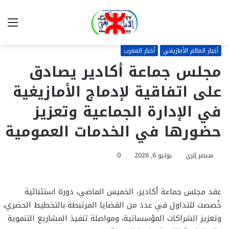
بحث
الق
عن
أخبار العالم الأمازيغي
أخبار المغرب
مجلس جماعة أكادير يصادق
على اتفاقية لإدماج الأمازيغية
في الإدارة الجماعية وتعزيز
حضورها في الخدمات العمومية
منتصر إثري
يوليو 6, 2026
0
عقد مجلس جماعة أكادير، الخميس الماضي، دورة استثنائية
خُصصت للتداول في عدد من القضايا المرتبطة بالتخطيط الحضري،
وتعزيز الشراكات المؤسساتية، ومواصلة تنفيذ المشاريع التنموية