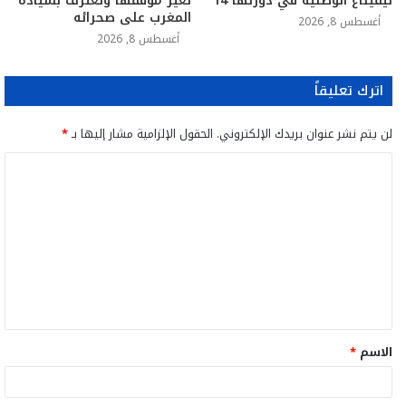
تيفيناغ الوطنية في دورتها 14
تُغير موقفها وتعترف بسيادة
المغرب على صحرائه
أغسطس 8, 2026
أغسطس 8, 2026
اترك تعليقاً
لن يتم نشر عنوان بريدك الإلكتروني.
الحقول الإلزامية مشار إليها بـ
*
ا
ل
ت
ع
ل
ي
ق
الاسم
*
*