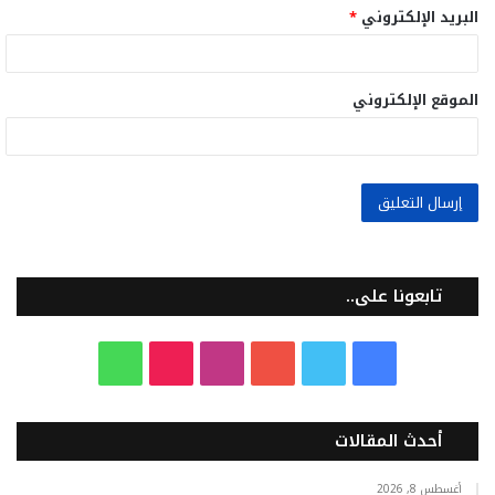
البريد الإلكتروني
*
الموقع الإلكتروني
تابعونا على..
ف
ت
ي
ا
T
و
ي
و
و
ن
i
ا
أحدث المقالات
س
ي
ت
س
k
ت
أغسطس 8, 2026