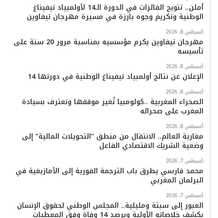
ب
ت
ي
ت
T
س
أملن.. تتويج الفائزات في الدورة الـ14 لأولمبياد تيفيناغ
الوطنية وتكريم وجوه بارزة في مسيرة مهرجان تيفاوين
و
ر
و
ق
o
ا
أغسطس 8, 2026
ك
ب
ر
k
ب
مهرجان تيفاوين يكرم مؤسسيه بمناسبة مرور 20 سنة على
تأسيسه
ا
أغسطس 8, 2026
م
الإعلان عن نتائج أولمبياد تيفيناغ الوطنية في دورتها 14
أغسطس 8, 2026
الصحراء المغربية ..كولومبيا تُغير موقفها وتعترف بسيادة
المغرب على صحرائه
أغسطس 8, 2026
مغاربة العالم.. الانتقال من منطق “التحويلات المالية” إلى
وضعية الشريك الاقتصادي الفاعل
أغسطس 7, 2026
محمد فارسي يطرق باب الترجمة الفورية إلى الأمازيغية في
البرلمان المغربي
أغسطس 7, 2026
العبور إلى سبتة ومليلية.. المجلس الوطني لحقوق الإنسان
يكشف خلاصاته الأولية ويرصد 14 وفاة وفق المعطيات