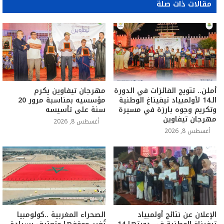
مقالات ذات صلة
أملن.. تتويج الفائزات في الدورة
مهرجان تيفاوين يكرم
الـ14 لأولمبياد تيفيناغ الوطنية
مؤسسيه بمناسبة مرور 20
وتكريم وجوه بارزة في مسيرة
سنة على تأسيسه
مهرجان تيفاوين
أغسطس 8, 2026
أغسطس 8, 2026
الإعلان عن نتائج أولمبياد
الصحراء المغربية ..كولومبيا