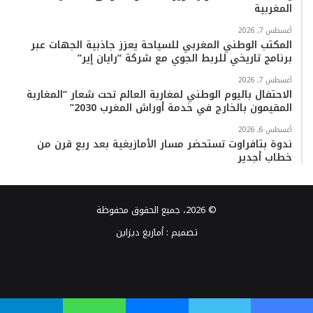
المغربية
أغسطس 7, 2026
المكتب الوطني المغربي للسياحة يعزز جاذبية الجهات عبر
برنامج تاريخي للربط الجوي مع شركة “رايان إير”
أغسطس 7, 2026
الاحتفال باليوم الوطني لمغاربة العالم تحت شعار “المغاربة
المقيمون بالخارج في خدمة أوراش المغرب 2030”
أغسطس 6, 2026
ندوة بتافراوت تستحضر مسار الأمازيغية بعد ربع قرن من
خطاب أجدير
© 2026، جميع الحقوق محفوظة
تصميم :
أمازيغ ديزاين
فيسبوك
تويتر
يوتيوب
انستقرام
TikTok
واتساب