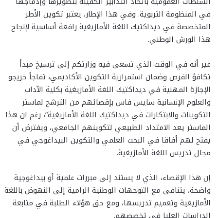
السلطات العمومية باتخاذ التدابير الكفيلة بتطويرها وإدماجها
في المنظومة التربوية. وفي هذا الإطار، يعتبر تكوين الأطر
المتخصصة في ديداكتيك اللغة الأمازيغية رافعة أساسية لإنجاح
هذا الورش الوطني.
غير أنه في الوقت الذي تسعى فيه وزارتكم إلى ترسيخ مبدأ
تكافؤ الفرص وضمان استمرارية التكوين الأكاديمي، تفاجأ خريجو
الإجازة المهنية في ديداكتيك اللغة الأمازيغية بكلية الآداب
والعلوم الإنسانية سایس فاس بإقصائهم من الترشح لماستر
التكوينات والابتكارات في ديداكتيك اللغة الأمازيغية”، رغم ان هذا
الماستر يعد الامتداد الطبيعي لتكوينهم الجامعي، ويفترض أن
يفتح لهم أفاقا في البحث العلمي والتكوين البيداغوجي في
مجال تدريس اللغة الأمازيغية.
إن هذا الإقصاء، الذي لا يستند إلى مبررات علمية أو بيداغوجية
واضحة، يتنافى مع التوجهات الوطنية الرامية إلى النهوض باللغة
الأمازيغية وتعميم تدريسها، ومع حق هؤلاء الطلبة في متابعة
الدراسات العليا في تخصصهم.