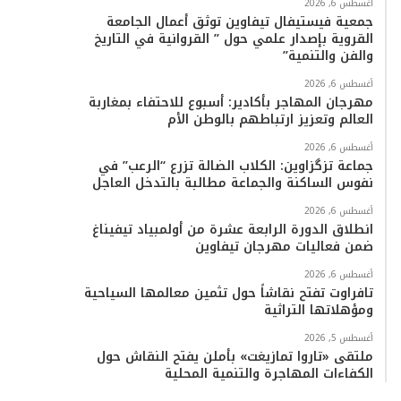
أغسطس 6, 2026
جمعية فيستيفال تيفاوين توثق أعمال الجامعة
القروية بإصدار علمي حول ” القروانية في التاريخ
والفن والتنمية”
أغسطس 6, 2026
مهرجان المهاجر بأكادير: أسبوع للاحتفاء بمغاربة
العالم وتعزيز ارتباطهم بالوطن الأم
أغسطس 6, 2026
جماعة تزگزاوين: الكلاب الضالة تزرع “الرعب” في
نفوس الساكنة والجماعة مطالبة بالتدخل العاجل
أغسطس 6, 2026
انطلاق الدورة الرابعة عشرة من أولمبياد تيفيناغ
ضمن فعاليات مهرجان تيفاوين
أغسطس 6, 2026
تافراوت تفتح نقاشاً حول تثمين معالمها السياحية
ومؤهلاتها التراثية
أغسطس 5, 2026
ملتقى «تاروا تمازيغت» بأملن يفتح النقاش حول
الكفاءات المهاجرة والتنمية المحلية