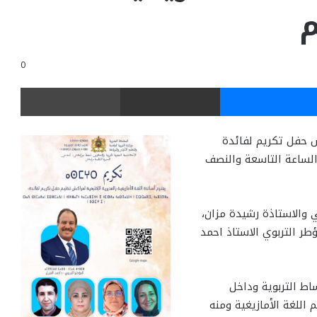
م
0
ر
ماسنجر
مشاركة عبر البريد
طباعة
كش حفل تكريم لفائدة
اتذة، يوم السبت 22 فبراير 2025 على الساعة التاسعة والنصف
 والاستاذة رشيدة مزان،
طر التربوي الاستاذ احمد
اط التربوية وداخل
 اللغة الأمازيغية ومنه