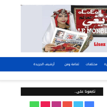
بحث
ة
مختلفات
ثقافة وفن
أرشيف الجريدة
عن
تابعونا على..
ف
ت
ي
ا
T
و