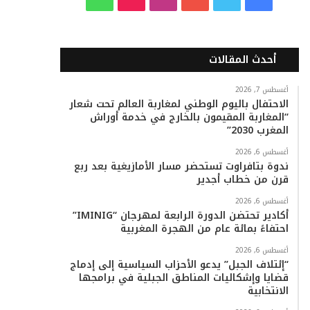
ي
و
و
ن
i
ا
س
ي
ت
س
k
ت
أحدث المقالات
ب
ت
ي
ت
T
س
أغسطس 7, 2026
الاحتفال باليوم الوطني لمغاربة العالم تحت شعار
و
ر
و
ق
o
ا
“المغاربة المقيمون بالخارج في خدمة أوراش
المغرب 2030”
ك
ب
ر
k
ب
أغسطس 6, 2026
ا
ندوة بتافراوت تستحضر مسار الأمازيغية بعد ربع
قرن من خطاب أجدير
م
أغسطس 6, 2026
أكادير تحتضن الدورة الرابعة لمهرجان “IMINIG”
احتفاءً بمائة عام من الهجرة المغربية
أغسطس 6, 2026
“إئتلاف الجبل” يدعو الأحزاب السياسية إلى إدماج
قضايا وإشكاليات المناطق الجبلية في برامجها
الانتخابية