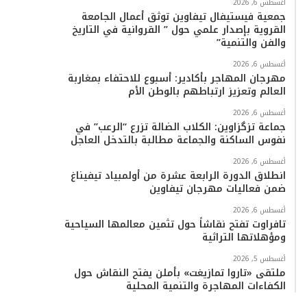
أغسطس 6, 2026
جمعية فيستيفال تيفاوين توثق أعمال الجامعة
القروية بإصدار علمي حول ” القروانية في التاريخ
والفن والتنمية”
أغسطس 6, 2026
مهرجان المهاجر بأكادير: أسبوع للاحتفاء بمغاربة
العالم وتعزيز ارتباطهم بالوطن الأم
أغسطس 6, 2026
جماعة تزگزاوين: الكلاب الضالة تزرع “الرعب” في
نفوس الساكنة والجماعة مطالبة بالتدخل العاجل
أغسطس 6, 2026
انطلاق الدورة الرابعة عشرة من أولمبياد تيفيناغ
ضمن فعاليات مهرجان تيفاوين
أغسطس 6, 2026
تافراوت تفتح نقاشاً حول تثمين معالمها السياحية
ومؤهلاتها التراثية
أغسطس 5, 2026
ملتقى «تاروا تمازيغت» بأملن يفتح النقاش حول
الكفاءات المهاجرة والتنمية المحلية