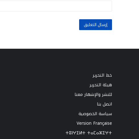
خط التحرير
هيئة التحرير
للنشر والإشهار معنا
اتصل بنا
سياسة الخصوصية
Version Française
ⵜⵓⵏⵖⵉⵍⵜ ⵜⴰⵎⴰⵣⵉⵖⵜ