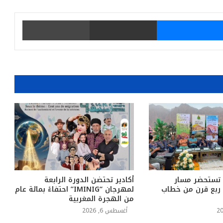
يتر
ماسنجر
مشاركة عبر البريد
طباعة
 تستحضر مسار
أكادير تحتضن الدورة الرابعة
د ربع قرن من خطاب
لمهرجان “IMINIG” احتفاءً بمائة عام
من الهجرة المغربية
أغسطس 6, 2026