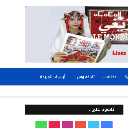
بحث
ة
مختلفات
ثقافة وفن
أرشيف الجريدة
عن
تابعونا على..
ف
ت
ي
ا
T
و