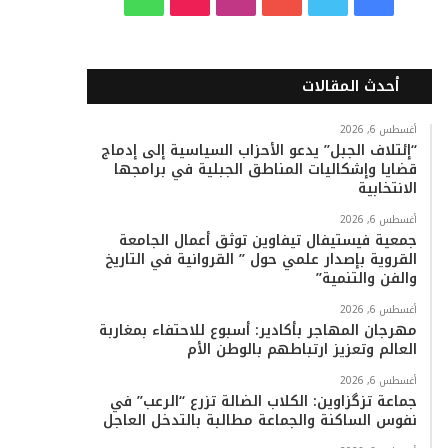
ي
و
و
ن
i
ا
س
ي
ت
س
k
ت
أحدث المقالات
ب
ت
ي
ت
T
س
أغسطس 6, 2026
“إئتلاف الجبل” يدعو الأحزاب السياسية إلى إدماج
و
ر
و
ق
o
ا
قضايا وإشكاليات المناطق الجبلية في برامجها
الانتخابية
ك
ب
ر
k
ب
أغسطس 6, 2026
ا
جمعية فيستيفال تيفاوين توثق أعمال الجامعة
القروية بإصدار علمي حول ” القروانية في التاريخ
م
والفن والتنمية”
أغسطس 6, 2026
مهرجان المهاجر بأكادير: أسبوع للاحتفاء بمغاربة
العالم وتعزيز ارتباطهم بالوطن الأم
أغسطس 6, 2026
جماعة تزگزاوين: الكلاب الضالة تزرع “الرعب” في
نفوس الساكنة والجماعة مطالبة بالتدخل العاجل