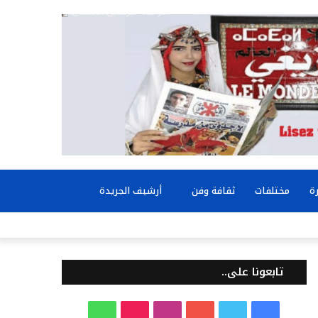
بحث
ة
مختلفات
ثقافة وفن
أرشيف الجريدة
عن
تابعونا على..
ف
ت
ي
ا
T
و