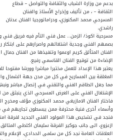
بدعم من وزارة الشباب والثقافة والتواصل – قطاع
الثقافة – ، من تأليف وإخراج الأستاذ والفنان
المسرحي محمد المكنوزي، ودراماتورجيا الفنان عدنان
راشدي.
مسرحية اكوذ/ الزمن… عمل فني التأم فيه فريق فني و
بصمهم الفني وجدية اشتغالهم واصرارهم على ابتكار رؤ
الفنان المتألق كريم اوعموا وتنفيذها من الفنان جمال ا
الإضاءة من توقيع الفنان القاسمي رفيع.
يعتبر هذا الإعداد للعمل مختبرا مباشرا وورشا مفتوحا للف
المغلقة بين المساريح في كل من مدن جهة الشمال والرب
مما جعل الطاقم الفني والتقني في إتصال مباشر ونبش 
الإشتغال الفني على العرض المسرحي الذي ينبثق من ال
فاختار الفنان الامازيغي محمد المكنوزي مؤلف ومخرج الع
وأسماء أخرى فنية محترفة ممن يبسطون تجاربهم في مختل
فنجد في تشخيص هذا المولود الفني الجديد لفرقة امنزا 
ازعزوع، الى جانب جوكير الفرقة سليمان اكلطي المتالق 
العلاقات العامة نجد كل من سلمى الحدادي، الإعلام وا