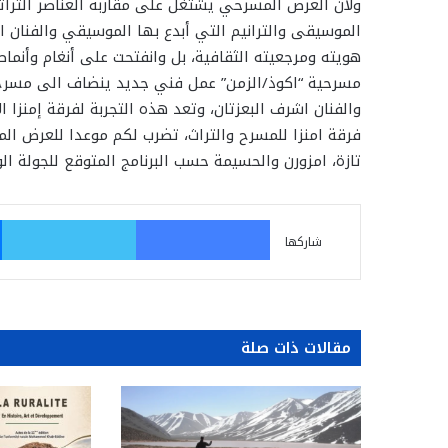
ولأن العرض المسرحي يشتغل على مقاربة العناصر التراث
الموسيقى والترانيم التي أبدع بها الموسيقي والفنان 
هويته ومرجعيته الثقافية، بل وانفتحت على أنغام وأنماط
مسرحية “اكوذ/الزمن” عمل فني جديد ينضاف الى مسرح ام
والفنان اشرف البعزتان، وتعد هذه التجربة لفرقة إمنزا 
فرقة امنزا للمسرح والتراث، تضرب لكم موعدا للعرض ال
تازة، امزورن والحسيمة حسب البرنامج المتوقع للجولة الو
فيسبوك
تو
شاركها
مقالات ذات صلة