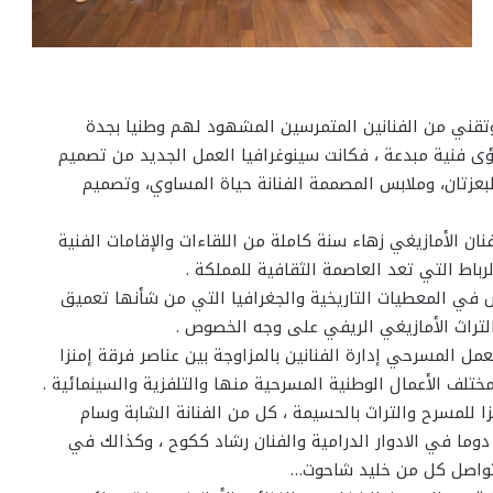
تقني من الفنانين المتمرسين المشهود لهم وطنيا بجدة
ى فنية مبدعة ، فكانت سينوغرافيا العمل الجديد من تصميم
لبعزتان، وملابس المصممة الفنانة حياة المساوي، وتصميم
نان الأمازيغي زهاء سنة كاملة من اللقاءات والإقامات الفنية
اط التي تعد العاصمة الثقافية للمملكة .
في المعطيات التاريخية والجغرافيا التي من شأنها تعميق
تراث الأمازيغي الريفي على وجه الخصوص .
مل المسرحي إدارة الفنانين بالمزاوجة بين عناصر فرقة إمنزا
ف الأعمال الوطنية المسرحية منها والتلفزية والسينمائية .
للمسرح والتراث بالحسيمة ، كل من الفنانة الشابة وسام
دوما في الادوار الدرامية والفنان رشاد ككوح ، وكذالك في
لتواصل كل من خليد شاحوت…