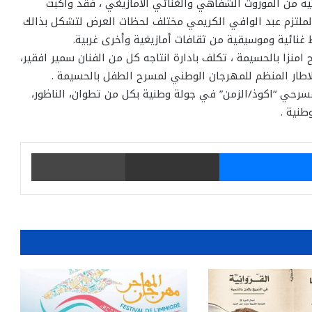
ية من الموروث الشفاهي والغنائي الأمازيغي ، فقد واكبت
الملتزم عبد الوافي الكريمي مختلف لحظات العرض لتشكل بذالك
 غنائية وموسيقية من ثقافات أمازيغية وأخرى غربية.
نزا بالحسيمة ، تكلف بادارة انتاجه كل من الفنان سمير افقير،
الاطار المنظم للمهرجان الوطني لمسرح الطفل بالحسيمة .
مسرحي “اكوذ/الزمن” في جولة وطنية بكل من تطوان، الناظور،
طنية .
يتر
ماسنجر
مشاركة عبر البريد
طباعة