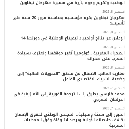
الوطنية وتكريم وجوه بارزة في مسيرة مهرجان تيفاوين
و
ر
و
ق
o
ا
أغسطس 8, 2026
ك
ب
ر
k
ب
مهرجان تيفاوين يكرم مؤسسيه بمناسبة مرور 20 سنة على
تأسيسه
ا
أغسطس 8, 2026
م
الإعلان عن نتائج أولمبياد تيفيناغ الوطنية في دورتها 14
أغسطس 8, 2026
الصحراء المغربية ..كولومبيا تُغير موقفها وتعترف بسيادة
المغرب على صحرائه
أغسطس 8, 2026
مغاربة العالم.. الانتقال من منطق “التحويلات المالية” إلى
وضعية الشريك الاقتصادي الفاعل
أغسطس 7, 2026
محمد فارسي يطرق باب الترجمة الفورية إلى الأمازيغية في
البرلمان المغربي
أغسطس 7, 2026
العبور إلى سبتة ومليلية.. المجلس الوطني لحقوق الإنسان
يكشف خلاصاته الأولية ويرصد 14 وفاة وفق المعطيات
المغربية