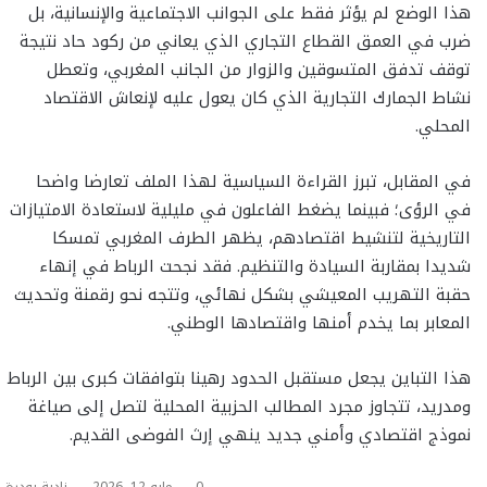
هذا الوضع لم يؤثر فقط على الجوانب الاجتماعية والإنسانية، بل
ضرب في العمق القطاع التجاري الذي يعاني من ركود حاد نتيجة
توقف تدفق المتسوقين والزوار من الجانب المغربي، وتعطل
نشاط الجمارك التجارية الذي كان يعول عليه لإنعاش الاقتصاد
المحلي.
في المقابل، تبرز القراءة السياسية لهذا الملف تعارضا واضحا
في الرؤى؛ فبينما يضغط الفاعلون في مليلية لاستعادة الامتيازات
التاريخية لتنشيط اقتصادهم، يظهر الطرف المغربي تمسكا
شديدا بمقاربة السيادة والتنظيم. فقد نجحت الرباط في إنهاء
حقبة التهريب المعيشي بشكل نهائي، وتتجه نحو رقمنة وتحديث
المعابر بما يخدم أمنها واقتصادها الوطني.
هذا التباين يجعل مستقبل الحدود رهينا بتوافقات كبرى بين الرباط
ومدريد، تتجاوز مجرد المطالب الحزبية المحلية لتصل إلى صياغة
نموذج اقتصادي وأمني جديد ينهي إرث الفوضى القديم.