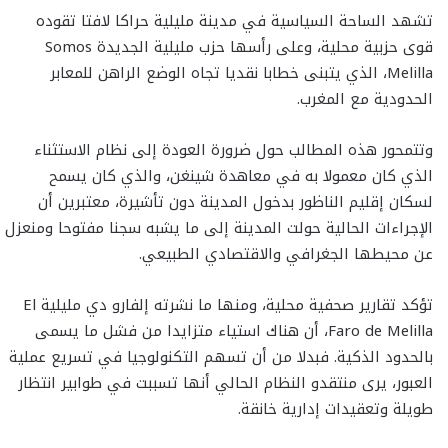
تشهد الساحة السياسية في مدينة مليلية حراكا لافتا تقوده
قوى حزبية محلية، وعلى رأسها حزب مليلية الجديدة Somos
Melilla، الذي يتبنى خطابا نقديا تجاه الوضع الراهن للمعابر
الحدودية مع المغرب.
وتتمحور هذه المطالب حول ضرورة العودة إلى نظام الاستثناء
الذي كان معمولا به في معاهدة شينغن، والذي كان يسمح
لسكان إقليم الناظور بدخول المدينة دون تأشيرة، معتبرين أن
الإجراءات الحالية حولت المدينة إلى ما يشبه سجنا مفتوحا ومنعزل
عن محيطها الجغرافي والاقتصادي الطبيعي.
تؤكد تقارير صحفية محلية، ومنها ما نشرته إلفارو دي مليلية El
Faro de Melilla، أن هناك استياء متزايدا من فشل ما يسمى
بالحدود الذكية. فبدلا من أن تسهم التكنولوجيا في تسريع عملية
العبور، يرى منتقدو النظام الحالي أنها تسببت في طوابير انتظار
طويلة وتعقيدات إدارية خانقة.