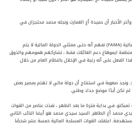
ر الأخبار أن حميدة أغ الغمارت ونجله محمد محتجزان في
من خلال هذا العمل الجزئي ، تجعلنا القوات المسلحة المالية (FAMA) نفهم أنه حتى ممثلي الدولة المالية لا يتم
 منظمة ايموهاغ دعم العائلات فقط ، نشاركهم همومهم والذوق
ذا الفعل على أنه رغبة في الإخلال بالنظام العام من خلال
 ونجد صعوبة في استنتاج أن دولة مالي لا تهتم بمصير بعض
 لم تكن أبدًا موضع حداد وطني.
و بمدينة تمبكتو. في بداية فترة ما بعد الظهر ، نفذت عناصر من القوات
دي محمد أغ الطاهر. السيد سيدي محمد هو أيضا النائب الثاني
لمستهدفة. اعتقلت القوات المسلحة المالية خمسة عشر شخصًا