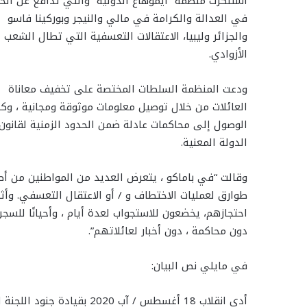
استنكرت منظمة “ايموهاغ الدولية” والتي تدافع عن الح
في العدالة والكرامة في مالي والنيجر وبوركينا فاسو
والجزائر وليبيا، الاعتقالات التعسفية التي تطال الشعب
الأزوادي.
ودعت المنظمة السلطات المختصة على تخفيف معاناة
العائلات من خلال توصيل معلومات موثوقة ومجانية ، وك
الوصول إلى محاكمات عادلة ضمن الحدود الزمنية لقانون
الدولة المعنية.
وقالت “في باماكو ، يتعرض العديد من المواطنين من أ
طوارق لعمليات الاختطاف و / أو الاعتقال التعسفي. وأثن
احتجازهم، يخضعون للاستجواب لعدة أيام ، وأحيانًا للسج
دون محاكمة ، دون أخبار لعائلاتهم”.
في مايلي نص البيان: