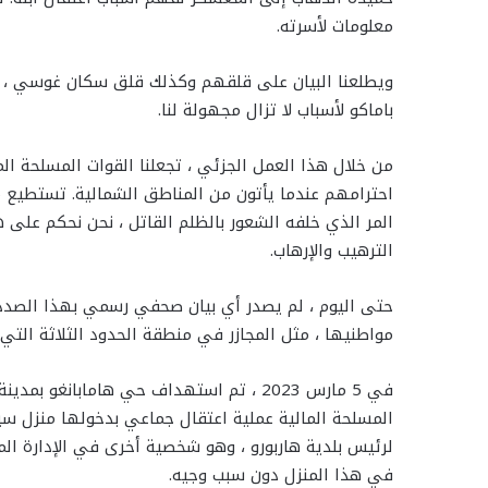
معلومات لأسرته.
ويطلعنا البيان على قلقهم وكذلك قلق سكان غوسي ، وآخ
باماكو لأسباب لا تزال مجهولة لنا.
احترامهم عندما يأتون من المناطق الشمالية. تستطيع
المر الذي خلفه الشعور بالظلم القاتل ، نحن نحكم على ه
الترهيب والإرهاب.
حتى اليوم ، لم يصدر أي بيان صحفي رسمي بهذا الصدد.
مواطنيها ، مثل المجازر في منطقة الحدود الثلاثة التي
في 5 مارس 2023 ، تم استهداف حي هامابانغ
المسلحة المالية عملية اعتقال جماعي بدخولها منزل سي
لرئيس بلدية هاربورو ، وهو شخصية أخرى في الإدارة ا
في هذا المنزل دون سبب وجيه.