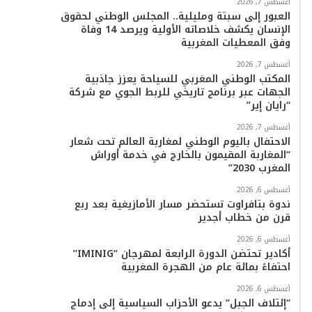
أغسطس 7, 2026
العبور إلى سبتة ومليلية.. المجلس الوطني لحقوق
ا
الإنسان يكشف خلاصاته الأولية ويرصد 14 وفاة
وفق المعطيات المغربية
م
أغسطس 7, 2026
المكتب الوطني المغربي للسياحة يعزز جاذبية
الجهات عبر برنامج تاريخي للربط الجوي مع شركة
“رايان إير”
أغسطس 7, 2026
الاحتفال باليوم الوطني لمغاربة العالم تحت شعار
“المغاربة المقيمون بالخارج في خدمة أوراش
المغرب 2030”
أغسطس 6, 2026
ندوة بتافراوت تستحضر مسار الأمازيغية بعد ربع
قرن من خطاب أجدير
أغسطس 6, 2026
أكادير تحتضن الدورة الرابعة لمهرجان “IMINIG”
احتفاءً بمائة عام من الهجرة المغربية
أغسطس 6, 2026
“إئتلاف الجبل” يدعو الأحزاب السياسية إلى إدماج