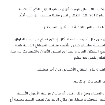
وفي وقت لاحق فقط اتهموا المجموعة بالتدفق إلى تمبكتو ، للاحتفال بيوم 6 أبريل ، وهو التاريخ الذي أعلنت فيه
ء المجالس البلدية الممثلين التقليديين
الحين في ظل ظروف فاسدة. كان إطلاق سراح مجموعة الطوارق
 المنطقة سليمان كوني. تأسف منظمة ايموهاغ الدولية هذه
ضع السكان العرب والطوارق لفحص الألوان والاعتقالات من قبل
اهظة إطلاق سراحهم
القدرة على اعتقال الأشخاص دون أمر توقيف.
الجماعات الإرهابية.
لسكان ومع ذلك ، يبدو أن قانون مراقبة الأصول الأجنبية
عسفية المشكوك فيها. من خلال الربط بين قضية السيد حميدة أغ