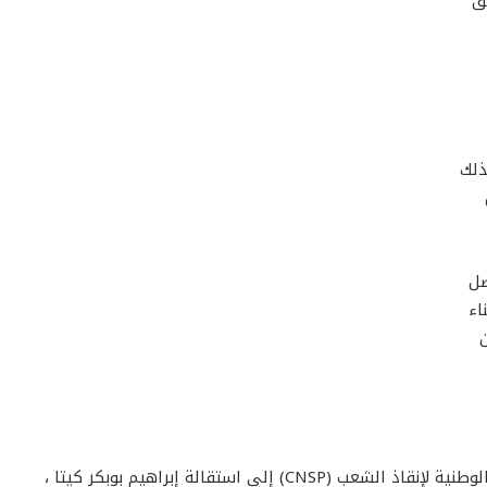
ق
ذلك
صل
اء
ن
أدى انقلاب 18 أغسطس / آب 2020 بقيادة جنود اللجنة الوطنية لإنقاذ الشعب (CNSP) إلى استقالة إبراهيم بوبكر كيتا ،