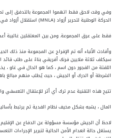
الحركة الوطنية لتحرير أزواد (MNLA) استقلال أزواد في عام 2012. هذا الاتهام ليس معيبًا فحسب ، بل وُجِه أيضًا
فقط على عرق المجموعة. ومن بين المعتقلين غالبية أعضا
وأفادت الأنباء أنه تم الإفراج عن المجموعة منذ ذلك 
سيكلف ثلاثة ملايين فرنك أفريقي بناءً على طلب قائد
اللفتة من الفجور دون اسم ، كما هو الحال في غاو ، يخ
الشرطة أو الدرك أو الجيش ، حيث يُطلب منهم مبالغ ب
تتيح هذه التقنية عدم ترك أي أثر للإعتقال التعسفي و
المال ، يشبه بشكل مخيف نظام الفدية ثم يرتبط بأساليب 
لاحظ أن الجيش مؤسسة مسؤولة عن الدفاع عن الإقليم وا
يستغل حالة انعدام الأمن الحالية لتبرير الإجراءات الت