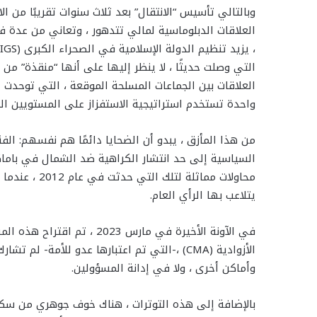
وبالتالي تأسيس “الانتقال” بعد ثلاث سنوات تقريبًا من الا
العلاقات الدبلوماسية لمالي تتدهور ، وتعاني من عدة ف
التي وصلت حديثًا ، لا ينظر إليها على أنها “منقذة” من
واحدة تستخدم استراتيجية الاستفزاز على المستويين 
من هذا المأزق ، يبدو أن الضحايا دائمًا هم نفسهم: الف
السياسية إلى حد انتشار الكراهية ضد الشمال في باماك
محاولات مماثل
يتلاعب بها الرأي العام.
في الآونة الأخيرة في مارس 3
الأزوادية (CMA) ،-التي تم اعتبارها عدو للأمة
وأماكن أخرى ، ولا في إدانة المسؤولين.
بالإضافة إلى هذه التوترات ، هناك خوف جوهري من سك