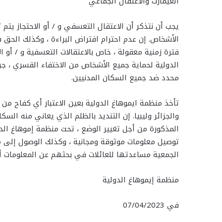
الغيمارت والاعتقال الجماعي
يجب أن نتذكر أن الاعتقال التعسفي و / أو الاحتجاز يتم
الأشخاص. إن عدم احترام افتراض البراءة ، وكذلك الح
فترة زمنية معقولة ، خاص بالاعتقالات التعسفية و / أو الاح
الدولية لحماية جميع الأشخاص من الاختفاء القسري ، جر
محدد ضد جميع السكان المدنيين.
تأخذ منظمة ايموهاغ الدولية بعين الاعتبار أي كفاح من
والجزائر وليبيا. إن التنديد بالظلم الذي يعاني منه ال
المذكورة من أجل تغيير الوضع ، تحث منظمة إموهاغ الد
توصيل معلومات موثوقة ومجانية ، وكذلك الوصول إلى محا
الجمعية مساعدتها للعائلات في بحثهم عن المعلومات أ
منظمة إيموهاغ الدولية
في 07/04/2023