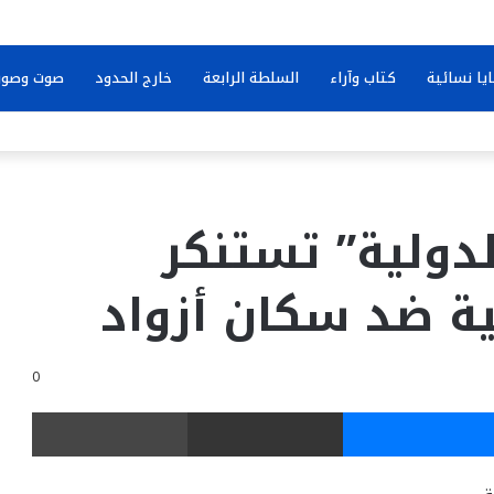
يا نسائية
كتاب وآراء
السلطة الرابعة
خارج الحدود
صوت وصور
دولية” تستنكر
ية ضد سكان أزواد
0
ر
ماسنجر
مشاركة عبر البريد
طباعة