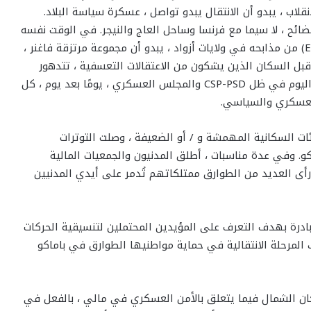
نقلاب ، يبدو أن الانتقال يبدو تواصل ، عسكرة سياسة البلاد.
ضائح ، لا سيما مع فرنسا وساحل العاج والنيجر. في الوقت نفسه
، يزيد تنظيم الدولة الإسلامية في الصحراء الكبرى (EIGS) من مذابحه في ولايات أزواد ، يبدو أن مجموعة مرتزقة فاغنر ،
 قبل السكان الذين يشكون من الاعتقالات التعسفية ، تتدهور
العلاقات بين الجماعات المسلحة الموقعة ، التي توحدت اليوم في ظل CSP-PSD والمجلس العسكري ، يومًا بعد يوم ، كل
العسكري والسياسي.
ئات السكانية المهمشة و / أو الضعيفة ، وصلت التوترات
و. وفي عدة مناسبات ، أطلق المدنيون والجمعيات المالية
ة لتلك التي حدثت في عام 2012 ، عندما رأى العديد من الطوارق ممتلكاتهم تُدمر على أيدي المدنيين
202 ، تم اقتراح هذه المبادرة بهدف التعرف على المؤيدين المحتملين لتنسيقية الحركات
- لم تشارك المرحلة الانتقالية في حماية مواطنيها الطوارق في باماكو
ان الشمال فيما يتعلق بالأمن العسكري في مالي ، بالفعل في