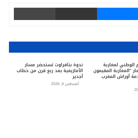
يتر
ماسنجر
مشاركة عبر البريد
طباعة
م الوطني لمغاربة
ندوة بتافراوت تستحضر مسار
ر “المغاربة المقيمون
الأمازيغية بعد ربع قرن من خطاب
مة أوراش المغرب
أجدير
أغسطس 6, 2026