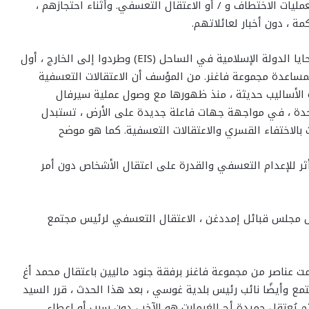
يات الاختطاف و / أو الاعتقال التعسفي. وأثناء احتجازهم ،
ة ، دون أخبار لعائلاتهم.
أيضًا ، في منطقة الحدود الثلاثة ، كان المدنيون ، ثم ضحايا الدولة الإسلامية في الساحل (EIS) وطردوا إلى الخارج ، أول
 بمساعدة مجموعة فاغنر. من المؤسف أن الاعتقالات التعسفية
ه الأساليب حديثة ، منذ ظهورها مع وصول عملية سيرفال
 من الأمم المتحدة ، في مواجهة جهات فاعلة جديدة على الأرض ، تستبدل
ت بالاختفاء القسري والاعتقالات التعسفية. كما هو موضح
ر للإعدام التعسفي والقدرة على اعتقال الأشخاص دون أمر
في من رئيس مجلس قبائل إمددغن ، الاعتقال التعسفي لرئيس مجتمع
بيان الصحفي إلى أنه في 25 مارس 2023 ، قامت عناصر من مجموعة فاغنر برفقة جنود ماليين باعتقال محمد أغ
تمع وأيضًا نائب رئيس بلدية غوسي ، بعد هذا الحدث ، قرر السيد
 يُعتقل حميدة أج الغيمارت هو الآخر ، دون سبب أو إعطاء