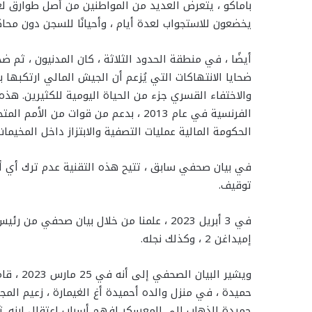
باماكو ، يتعرض العديد من المواطنين من أصل طوارق لعمل
يخضعون للاستجواب لعدة أيام ، وأحيانًا للسجن دون محاكم
ضحايا الانتهاكات التي يُزعم أن الجيش المالي ارتكبها
والاختفاء القسري جزء من الحياة اليومية للكثيرين. هذ
الفرنسية في عام 2013 ، بدعم من قوات
الحكومة المالية عمليات التصفية والابتزاز داخل المخيما
في بيان صحفي سابق ، تتيح هذه التقنية عدم ترك أي أث
توقيف.
في 3 أبريل 2023 ، علمنا من خلال بيان صح
إميداغن 2 ، وكذلك نجله.
ويشير ال
حميدة ، في منزل والده أحميدة أغ الغيمارة ، زعيم المج
حميدة الذهاب إلى المعسكر لفهم أسباب اعتقال ابنه. ثم