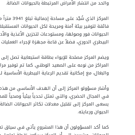
والحد من انتشار الأمراض المرتبطة بالحيوانات الضالة.
فائقة لتوفير بيئة آمنة ومريحة لكل الحيوانات المستقب
الحيوانات فور وصولها، ومستودعات لتخزين الأغذية وال
البيطري الدوري، فضلاً عن قاعة مجهزة لإجراء العمليات ال
المراكز من نوعه على الصعيد الوطني. كما تم توفير مراف
والبغال، مع إمكانية تقديم الرعاية البيطرية الأساسية له
وأشار مسؤولو المركز إلى أن الهدف الأساسي من هذه ال
في المجال الحضري، والتي تمثل تحدياً بيئياً وصحياً لل
يسعى المركز إلى تقليل معدلات تكاثر الحيوانات الضالة،
الحيوان ورعايته.
كما أكد المسؤولون أن هذا المشروع يأتي في سياق تعز
الحيوانات، مشيرين إلى أن المركز سيكون نقطة تواصل 