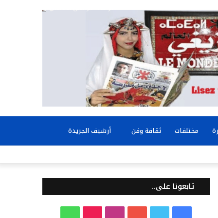
بحث
ة
مختلفات
ثقافة وفن
أرشيف الجريدة
عن
تابعونا على..
ف
ت
ي
ا
T
و