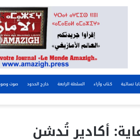
يا نسائية
كتاب وآراء
السلطة الرابعة
خارج الحدود
صوت وصور
اية: أكادير تُدشن