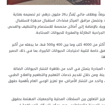
المركز الذي شُيّد على مساحة إجمالية تبلغ 3941 متراً مربعاً، وبغلاف مالي يُقدّر بـ26 مليون درهم، تم تصميمه بعناية
لة. وتشمل مرافق المركز فضاءات استقبال مجهزة لاستقبال
أدوية، بالإضافة إلى أماكن مخصصة للاستحمام والتنظيف والفحص
جراحية الطارئة والمقررة للحيوانات المحتاجة.
ويضم المركز مصلحة للإيواء بطاقة استيعابية تصل إلى أكثر من 4000 كلب وما بين 400 و500 قط، ما يجعله من أكبر
ق خاصة لتلبية احتياجات الحيوانات الكبيرة، بما في ذلك الحمير
ا.
مبادرة يتمثل في الحد من ظاهرة انتشار الحيوانات الضالة
مدينة. ومن خلال تقديم خدمات التعقيم والتطعيم والعلاج الطبي،
 والحد من انتشار الأمراض، مع تعزيز الوعي العام بأهمية حقوق
يز التعاون بين السلطات المحلية والجمعيات المهتمة بحقوق
بين المدينة والمواطنين، حيث يمكن للسكان المساهمة في