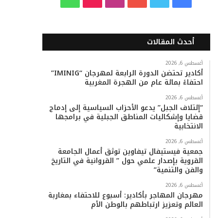
ي
و
و
ن
i
ا
س
ي
ت
س
k
ت
أحدث المقالات
ب
ت
ي
ت
T
س
أغسطس 6, 2026
أكادير تحتضن الدورة الرابعة لمهرجان “IMINIG”
و
ر
و
ق
o
ا
احتفاءً بمائة عام من الهجرة المغربية
ك
ب
ر
k
ب
أغسطس 6, 2026
“إئتلاف الجبل” يدعو الأحزاب السياسية إلى إدماج
ا
قضايا وإشكاليات المناطق الجبلية في برامجها
الانتخابية
م
أغسطس 6, 2026
جمعية فيستيفال تيفاوين توثق أعمال الجامعة
القروية بإصدار علمي حول ” القروانية في التاريخ
والفن والتنمية”
أغسطس 6, 2026
مهرجان المهاجر بأكادير: أسبوع للاحتفاء بمغاربة
العالم وتعزيز ارتباطهم بالوطن الأم