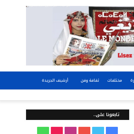
بحث
ة
مختلفات
ثقافة وفن
أرشيف الجريدة
عن
تابعونا على..
ف
ت
ي
ا
T
و