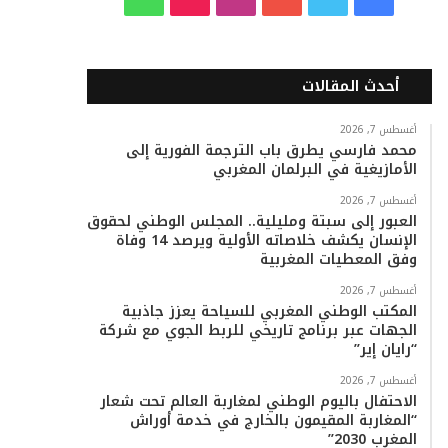
ي
و
و
ن
i
ا
س
ي
ت
س
k
ت
أحدث المقالات
ب
ت
ي
ت
T
س
أغسطس 7, 2026
محمد فارسي يطرق باب الترجمة الفورية إلى
و
ر
و
ق
o
ا
الأمازيغية في البرلمان المغربي
ك
ب
ر
k
ب
أغسطس 7, 2026
العبور إلى سبتة ومليلية.. المجلس الوطني لحقوق
ا
الإنسان يكشف خلاصاته الأولية ويرصد 14 وفاة
وفق المعطيات المغربية
م
أغسطس 7, 2026
المكتب الوطني المغربي للسياحة يعزز جاذبية
الجهات عبر برنامج تاريخي للربط الجوي مع شركة
“رايان إير”
أغسطس 7, 2026
الاحتفال باليوم الوطني لمغاربة العالم تحت شعار
“المغاربة المقيمون بالخارج في خدمة أوراش
المغرب 2030”