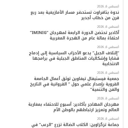
أغسطس 6, 2026
ندوة بتافراوت تستحضر مسار الأمازيغية بعد ربع
قرن من خطاب أجدير
أغسطس 6, 2026
أكادير تحتضن الدورة الرابعة لمهرجان “IMINIG”
احتفاءً بمائة عام من الهجرة المغربية
أغسطس 6, 2026
“إئتلاف الجبل” يدعو الأحزاب السياسية إلى إدماج
قضايا وإشكاليات المناطق الجبلية في برامجها
الانتخابية
أغسطس 6, 2026
جمعية فيستيفال تيفاوين توثق أعمال الجامعة
القروية بإصدار علمي حول ” القروانية في التاريخ
والفن والتنمية”
أغسطس 6, 2026
مهرجان المهاجر بأكادير: أسبوع للاحتفاء بمغاربة
العالم وتعزيز ارتباطهم بالوطن الأم
أغسطس 6, 2026
جماعة تزگزاوين: الكلاب الضالة تزرع “الرعب” في