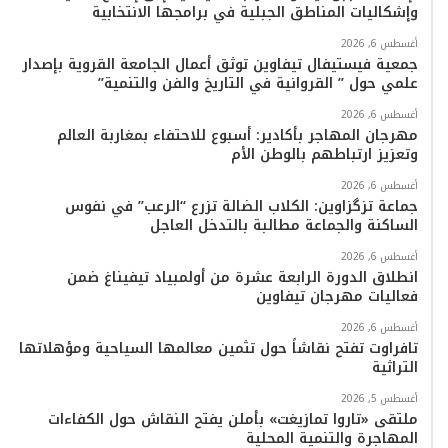
وإشكاليات المناطق الجبلية في برامجها الانتخابية
أغسطس 6, 2026
جمعية فيستيفال تيفاوين توثق أعمال الجامعة القروية بإصدار
علمي حول ” القروانية في التاريخ والفن والتنمية”
أغسطس 6, 2026
مهرجان المهاجر بأكادير: أسبوع للاحتفاء بمغاربة العالم
وتعزيز ارتباطهم بالوطن الأم
أغسطس 6, 2026
جماعة تزگزاوين: الكلاب الضالة تزرع “الرعب” في نفوس
الساكنة والجماعة مطالبة بالتدخل العاجل
أغسطس 6, 2026
انطلاق الدورة الرابعة عشرة من أولمبياد تيفيناغ ضمن
فعاليات مهرجان تيفاوين
أغسطس 6, 2026
تافراوت تفتح نقاشاً حول تثمين معالمها السياحية ومؤهلاتها
التراثية
أغسطس 5, 2026
ملتقى «تاروا تمازيغت» بأملن يفتح النقاش حول الكفاءات
المهاجرة والتنمية المحلية