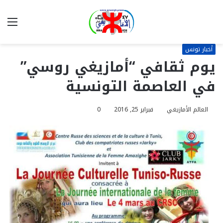
بحث
الق
عن
أخبار تونس
يوم ثقافي “أمازيغي روسي”
في العاصمة التونسية
العالم الأمازيغي
فبراير 25, 2016
0