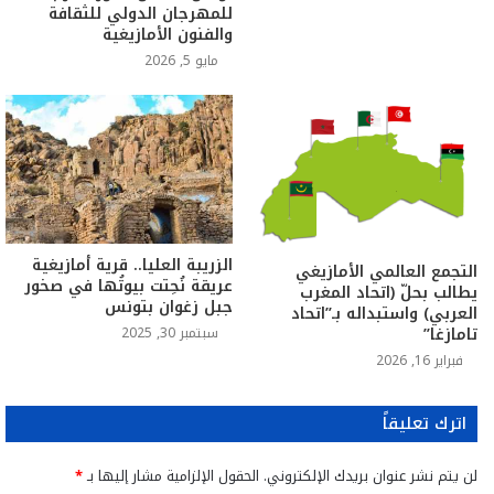
للمهرجان الدولي للثقافة
والفنون الأمازيغية
مايو 5, 2026
الزريبة العليا.. قرية أمازيغية
التجمع العالمي الأمازيغي
عريقة نُحِتت بيوتُها في صخور
يطالب بحلّ (اتحاد المغرب
جبل زغوان بتونس
العربي) واستبداله بـ”اتحاد
تامازغا”
سبتمبر 30, 2025
فبراير 16, 2026
اترك تعليقاً
لن يتم نشر عنوان بريدك الإلكتروني.
الحقول الإلزامية مشار إليها بـ
*