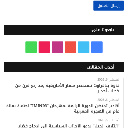
تابعونا على..
ف
ت
ي
ا
T
و
ي
و
و
ن
i
ا
أحدث المقالات
س
ي
ت
س
k
ت
ب
ت
ي
ت
T
س
أغسطس 6, 2026
ندوة بتافراوت تستحضر مسار الأمازيغية بعد ربع قرن من
خطاب أجدير
و
ر
و
ق
o
ا
أغسطس 6, 2026
ك
ب
ر
k
ب
أكادير تحتضن الدورة الرابعة لمهرجان “IMINIG” احتفاءً بمائة
عام من الهجرة المغربية
ا
أغسطس 6, 2026
م
“إئتلاف الجبل” يدعو الأحزاب السياسية إلى إدماج قضايا