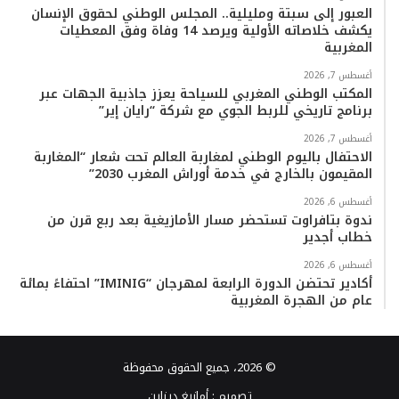
العبور إلى سبتة ومليلية.. المجلس الوطني لحقوق الإنسان
يكشف خلاصاته الأولية ويرصد 14 وفاة وفق المعطيات
المغربية
أغسطس 7, 2026
المكتب الوطني المغربي للسياحة يعزز جاذبية الجهات عبر
برنامج تاريخي للربط الجوي مع شركة “رايان إير”
أغسطس 7, 2026
الاحتفال باليوم الوطني لمغاربة العالم تحت شعار “المغاربة
المقيمون بالخارج في خدمة أوراش المغرب 2030”
أغسطس 6, 2026
ندوة بتافراوت تستحضر مسار الأمازيغية بعد ربع قرن من
خطاب أجدير
أغسطس 6, 2026
أكادير تحتضن الدورة الرابعة لمهرجان “IMINIG” احتفاءً بمائة
عام من الهجرة المغربية
© 2026، جميع الحقوق محفوظة
تصميم :
أمازيغ ديزاين