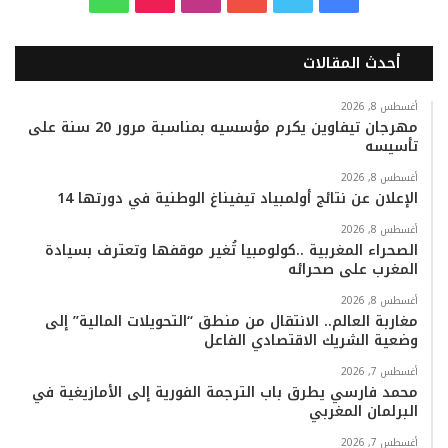
ي
و
و
ن
i
ا
أحدث المقالات
س
ي
ت
س
k
ت
ب
ت
ي
ت
T
س
أغسطس 8, 2026
مهرجان تيفاوين يكرم مؤسسيه بمناسبة مرور 20 سنة على
تأسيسه
و
ر
و
ق
o
ا
أغسطس 8, 2026
ك
ب
ر
k
ب
الإعلان عن نتائج أولمبياد تيفيناغ الوطنية في دورتها 14
ا
أغسطس 8, 2026
الصحراء المغربية ..كولومبيا تُغير موقفها وتعترف بسيادة
المغرب على صحرائه
م
أغسطس 8, 2026
مغاربة العالم.. الانتقال من منطق “التحويلات المالية” إلى
وضعية الشريك الاقتصادي الفاعل
أغسطس 7, 2026
محمد فارسي يطرق باب الترجمة الفورية إلى الأمازيغية في
البرلمان المغربي
أغسطس 7, 2026