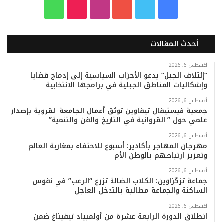
ف
ت
ي
ا
T
و
ي
و
و
ن
i
ا
أحدث المقالات
س
ي
ت
س
k
ت
ب
ت
ي
ت
T
س
أغسطس 6, 2026
“إئتلاف الجبل” يدعو الأحزاب السياسية إلى إدماج قضايا
وإشكاليات المناطق الجبلية في برامجها الانتخابية
و
ر
و
ق
o
ا
أغسطس 6, 2026
ك
ب
ر
k
ب
جمعية فيستيفال تيفاوين توثق أعمال الجامعة القروية بإصدار
علمي حول ” القروانية في التاريخ والفن والتنمية”
ا
أغسطس 6, 2026
م
مهرجان المهاجر بأكادير: أسبوع للاحتفاء بمغاربة العالم
وتعزيز ارتباطهم بالوطن الأم
أغسطس 6, 2026
جماعة تزگزاوين: الكلاب الضالة تزرع “الرعب” في نفوس
الساكنة والجماعة مطالبة بالتدخل العاجل
أغسطس 6, 2026
انطلاق الدورة الرابعة عشرة من أولمبياد تيفيناغ ضمن