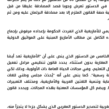
 في الدستور تعرض وجوبا قصد المصادقة عليها من قبل
ة صفة القانون الملزم إلا بعد مصادقة البرلمان عليه ومن ثم
.
 للأمازيغية الذي انفردت الحكومة بإعداده مرفوض بإجماع
ه الكامل عن مطالب الأمازيغ المبنية على المواثيق الدولية
امس من الدستور الذي ينص على أن “الأمازيغية تعد أيضا
 المغاربة بدون استثناء. يحدد قانون تنظيمي مراحل تفعيل
التعليم، وفي مجالات الحياة العامة ذات الأولوية، وذلك لكي
ة رسمية”. كما ينص على أنه “يُحدَث مجلس وطني للغات
 وتنمية اللغتين العربية والأمازيغية، ومختلف التعبيرات
اصرا. ويضم كل المؤسسات المعنية بهذه المجالات. ويحدد قانون
ربية لتصدير الدستور المغربي الذي يشكل جزءا لا يتجزأ منه،