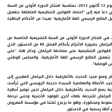
خطاب الملك محمد السادس الذي ألقاه بالبرلمان يوم 12 أكتوبر 2012، بمناسبة افتتاح الدورة الأولى من السنة
ذي دعا فيه إلى “اعتماد القوانين التنظيمية المتعلقة بتفعيل
المجلس الوطني للغات والثقافة المغربية٬ وكذا تفعيل الطابع الرسمي للغة الأمازيغية٬ بعيدا عن الأحكام الجاهزة
طاب الملك محمد السادس ليوم 09 أكتوبر 2015، في افتتاح الدورة الأولى من السنة التشريعية الخامسة من
الولاية التشريعية التاسعة الذي ذكر فيه “الحكومة والبرلمان بضرورة الالتزام بأحكام الفصل 86 من الدستور، الذي
القوانين التنظيمية على مصادقة البرلمان. وذكر هنا، “على
 بتفعيل الطابع الرسمي للغة الأمازيغية، والمجلس الوطني
 الوصاية”.
 يوم الإثنين 07 ماي 2012/ 2962 تم حظر ومنع مجرد الحديث بالأمازيغية داخل البرلمان المغربي إلى
 حزب الأصالة والمعاصرة السيدة خديجة الرويسي التي ترأست
ية بمنع الحديث بالأمازيغية داخل البرلمان لحين توفير أجهزة
لبرلمان للترجمة بلغات أخرى للوفود الأجنبية وحتى ترجمة
ة ممنوعة ومحظورة، وهو ما يزعزع ثقتنا في مؤسسة المفروض
 أنها رسمية في الدستور.