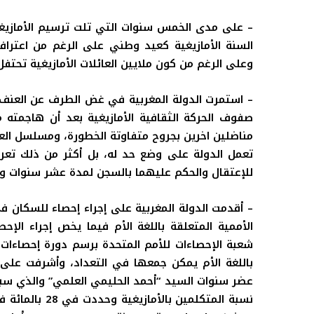
– على مدى الخمس سنوات التي تلت ترسيم الأمازيغي
السنة الأمازيغية كعيد وطني على الرغم من اعترافها
وعلى الرغم من كون ملايين العائلات الأمازيغية تحتفل 
– استمرت الدولة المغربية في غض الطرف عن العنف و
مناضلين اخرين بجروح متفاوتة الخطورة، ومسلسل ال
تعمل الدولة على وضع حد له، بل أكثر من ذلك تعرض 
للإعتقال والحكم عليهما بالسجن لمدة عشر سنوات
الأممية المتعلقة باللغة الأم فيما يخص إجراء الإح
باللغة الأم يمكن جمعها في التعداد، وأشرفت على ا
نسبة المتكلمين بالأمازيغية وحددت في 28 بالمائة فقط، أي أقل من الفرنكفونيين