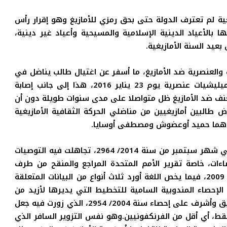
ة لم تعترف الدولة حتى بحق رمزي للأمازيغ وهو إقرار رأس
 بالأعياد الدينية الإسلامية والمسيحية وأعياد غير دينية،
بعيد السنة الأمازيغية.
العنصرية ضد الأمازيغ، ما أسفر عن اغتيال طالب يناضل في
صفوف الحركة الثقافية الأمازيغية بعد أن هاجمته ميليشيات عنصرية يوم 23 يناير 2016، هذا إلى جانب إصابة
عنف ضد الأمازيغ ظل متواصلا على مدى سنوات طويلة دون أن
طالبين أمازيغيين من مناضلي الحركة الثقافية الأمازيغية
 وهما حميد أوعضوش ومصطفى أوسايا.
– أقدمت الدولة المغربية على إجراء إحصاء للسكان في شهر سبتمبر من سنة 2014/ 2964، تجاهلت فيه التوصيات
صاءات، خاصة تقرير الأمم المتحدة المراجع والمنقح من طرف
شعبة الإحصاءات للأمم المتحدة برسم دورة إحصاءات 2009، فيما يخص اللغة أورد ثلاث أنواع من البيانات المتعلقة
لإحصاء المندوبية السامية للتخطيط التي يديرها لأزيد من
عضر سنوات السيد “أحمد الحليمي العلمي” والذي سبق وأشرف على إحصاء سنة 2004/ 2954، الذي زورت فيه جعل
.
وهو نفس التزوير السافر الذي