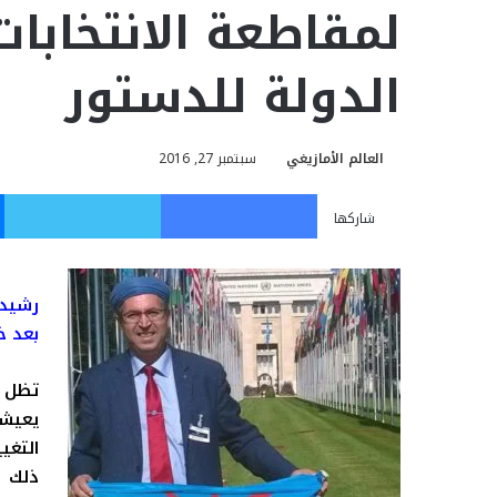
لمقاطعة الانتخابات
الدولة للدستور
العالم الأمازيغي
سبتمبر 27, 2016
فيسبوك
تويت
شاركها
رشيد 
بعد خ
تظل ق
يعيش
التغي
ذلك ا