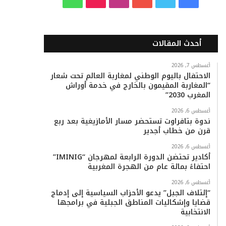
ي
و
و
ن
i
ا
س
ي
ت
س
k
ت
أحدث المقالات
ب
ت
ي
ت
T
س
أغسطس 7, 2026
الاحتفال باليوم الوطني لمغاربة العالم تحت شعار
و
ر
و
ق
o
ا
“المغاربة المقيمون بالخارج في خدمة أوراش
المغرب 2030”
ك
ب
ر
k
ب
أغسطس 6, 2026
ا
ندوة بتافراوت تستحضر مسار الأمازيغية بعد ربع
قرن من خطاب أجدير
م
أغسطس 6, 2026
أكادير تحتضن الدورة الرابعة لمهرجان “IMINIG”
احتفاءً بمائة عام من الهجرة المغربية
أغسطس 6, 2026
“إئتلاف الجبل” يدعو الأحزاب السياسية إلى إدماج
قضايا وإشكاليات المناطق الجبلية في برامجها
الانتخابية