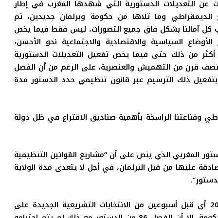
 عن التعديلات الدستورية التي شهدها المغرب في إطار
ع الديمقراطي وما تلاها من حكومة وبرلمان جديدين، تم
 كل آمالنا بشكل فاق جميع التصورات، ليس فقط فيما يخص
 الأوضاع السياسية والاقتصادية والاجتماعية نحو الأحسن،
 أكثر من ذلك حتى فيما يخص تفعيل التعديلات الدستورية
 نصف قرن من التهميش والعنصرية، على الرغم من أن الفصل
 بتفعيل ذلك الترسيم عبر قانون تنظيمي حدد الدستور مدة
راطي وقناعتنا الراسخة بأهمية صناديق الاقتراع في ظل دولة
لة المغربية للفصل 86 من الدستور المغربي الذي ينص على أن “مشاريع القوانين التنظيمية
قة عليها من قبل البرلمان، في أجل لا يتعدى مدة الولاية
دستور”.
صادق يوم 26 شتنبر 2016 أي قبل أسبوعين من الانتخابات التشريعية الجديدة على
مشروع القانون التنظيمي للأمازيغية الذي أعدته الحكومة، إلا أن الفصل 86 من الدستور مع ذلك لم يتم احترامه