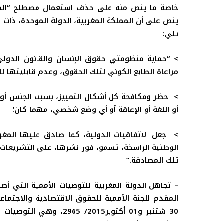
خاصة ما ينص منه على حذف استعمال مصطلح “المغر
ينص على أن
المملكة المغربية، الدولة الموحدة، ذات ا
يلي:
>
“حماية منظومتي حقوق الإنسان والقانون الدولي
مراعاة الطابع الكوني لتلك الحقوق، وعدم قابليتها لل
>
حظر ومكافحة كل أشكال التمييز، بسبب الجنس أو اللو
أو اللغة أو الإعاقة أو أي وضع شخصي، مهما كان؛
>
جعل الاتفاقيات الدولية، كما صادق عليها المغر
الوطنية الراسخة، تسمو، فور نشرها، على التشريعات 
تلك المصادقة.”
– تجاهل الدولة المغربية للتوصيات الأممية التي أصد
المقدم للجنة الأممية للحقوق الاقتصادية والاجتم
30 شتنبر و01 أكتوبر2015/