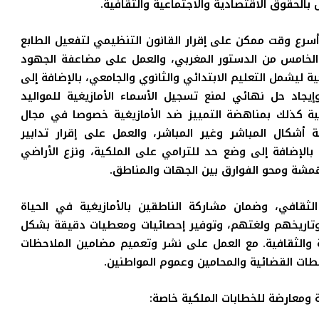
 بالحقوق الاقتصادية والاجتماعية والثقافية
.
 أسرع وقت ممكن على إقرار القانون التنظيمي لتفعيل الطابع
الخامس من الدستور المغربي، والعمل على مضاعفة الجهود
 ليشمل التعليم الابتدائي والثانوي والجامعي، بالإضافة إلى
إيجاد حل نهائي لمنع تسجيل الأسماء الأمازيغية للمواليد
ربية كذلك بمناهضة التمييز ضد الأمازيغية خصوصا في مجال
ة أشكال المباشر وغير المباشر، والعمل على إقرار تدابير
بالإضافة إلى
وضع حد للترامي على الملكية، ونزع الأراضي
مشة ومحو الفوارق بين الجهات والمناطق
.
 الثقافي، وضمان مشاركة الناطقين بالأمازيغية في الحياة
 وتاريخهم ولغتهم، وتوفير إحصائيات ومعطيات دقيقة بشكل
ة والثقافية. مع العمل على نشر وتعميم مضامين الملاحظات
طات القضائية والمحامين وعموم المواطنين
.
ة ومعارضة للخطابات الملكية خاصة: