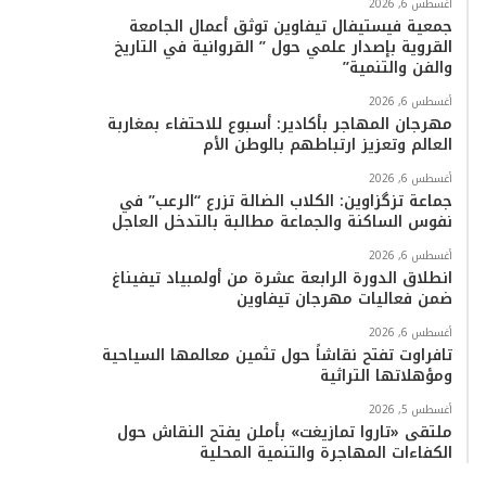
أغسطس 6, 2026
جمعية فيستيفال تيفاوين توثق أعمال الجامعة
القروية بإصدار علمي حول ” القروانية في التاريخ
والفن والتنمية”
أغسطس 6, 2026
مهرجان المهاجر بأكادير: أسبوع للاحتفاء بمغاربة
العالم وتعزيز ارتباطهم بالوطن الأم
أغسطس 6, 2026
جماعة تزگزاوين: الكلاب الضالة تزرع “الرعب” في
نفوس الساكنة والجماعة مطالبة بالتدخل العاجل
أغسطس 6, 2026
انطلاق الدورة الرابعة عشرة من أولمبياد تيفيناغ
ضمن فعاليات مهرجان تيفاوين
أغسطس 6, 2026
تافراوت تفتح نقاشاً حول تثمين معالمها السياحية
ومؤهلاتها التراثية
أغسطس 5, 2026
ملتقى «تاروا تمازيغت» بأملن يفتح النقاش حول
الكفاءات المهاجرة والتنمية المحلية