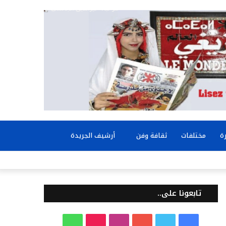
بحث
ة
مختلفات
ثقافة وفن
أرشيف الجريدة
عن
تابعونا على..
ف
ت
ي
ا
T
و