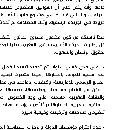
خاصة وأنه ينص على أن القوانين المنصوص عليها
البرلمان، وبالتالي فلا يكتسي مشروع قانون الأمازيغي
خروجه في الجريدة الرسمية، وتلك المصادقة لم تحدث
هذا ناهيكم عن كون مضمون مشروع القانون التنظيمي
كل إطارات الحركة الأمازيغية في المغرب، نظرا لبعد
لحقوق الإنسان والشعوب.
– على مدى خمس سنوات تم تجميد تنفيذ الفصل الخ
لغة رسمية للدولة، باعتبارها رصيدا مشتركا لجميع
الطابع الرسمي للأمازيغية، وكيفيات إدماجها في مجال 
تتمكن من القيام مستقبلا بوظيفتها، بصفتها لغ
والثقافة المغربية، مهمته، على وجه الخصوص، حماية
الثقافية المغربية باعتبارها تراثا أصيلا وإبداعا مع
تنظيمي صلاحياته وتركيبَته وكيفية سيره”
.
–
عدم احترام مؤسسات الدولة والأحزاب السياسية المغ