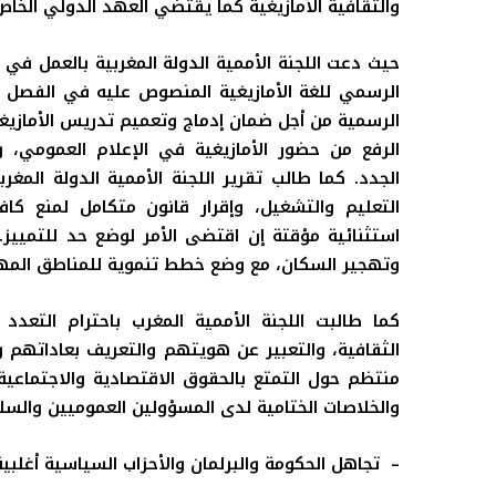
والثقافية الأمازيغية كما يقتضي العهد الدولي الخاص
حيث دعت اللجنة الأممية الدولة المغربية بالعمل في
الرسمي للغة الأمازيغية المنصوص عليه في الفصل 
الرسمية من أجل ضمان إدماج وتعميم تدريس الأمازيغية
الرفع من حضور الأمازيغية في الإعلام العمومي، و
الجدد
.
كما طالب تقرير اللجنة الأممية الدولة المغ
التعليم والتشغيل، وإقرار قانون متكامل لمنع كاف
استثنائية مؤقتة إن اقتضى الأمر لوضع حد للتمييز
.
وتهجير السكان، مع وضع خطط تنموية للمناطق المه
كما طالبت اللجنة الأممية المغرب باحترام التعدد
الثقافية، والتعبير عن هويتهم والتعريف بعاداتهم
منتظم حول التمتع بالحقوق الاقتصادية والاجتماعي
والخلاصات الختامية لدى المسؤولين العموميين والسل
– تجاهل الحكومة والبرلمان والأحزاب السياسية أغلبي