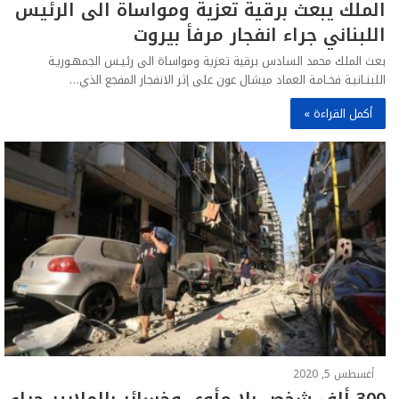
الملك يبعث برقية تعزية ومواساة الى الرئيس
اللبناني جراء انفجار مرفأ بيروت
بعث الملك محمد السادس برقية تعزية ومواساة الى رئيـس الجمهـوريـة
اللبنـانيـة فخـامـة العماد ميشال عون على إثر الانفجار المفجع الذي…
أكمل القراءة »
أغسطس 5, 2020