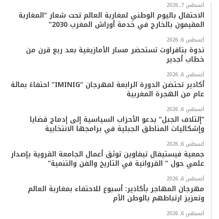
ب
ت
ي
ت
T
س
أغسطس 7, 2026
الاحتفال باليوم الوطني لمغاربة العالم تحت شعار “المغاربة
المقيمون بالخارج في خدمة أوراش المغرب 2030”
و
ر
و
ق
o
ا
أغسطس 6, 2026
ك
ب
ر
k
ب
ندوة بتافراوت تستحضر مسار الأمازيغية بعد ربع قرن من
خطاب أجدير
ا
أغسطس 6, 2026
م
أكادير تحتضن الدورة الرابعة لمهرجان “IMINIG” احتفاءً بمائة
عام من الهجرة المغربية
أغسطس 6, 2026
“إئتلاف الجبل” يدعو الأحزاب السياسية إلى إدماج قضايا
وإشكاليات المناطق الجبلية في برامجها الانتخابية
أغسطس 6, 2026
جمعية فيستيفال تيفاوين توثق أعمال الجامعة القروية بإصدار
علمي حول ” القروانية في التاريخ والفن والتنمية”
أغسطس 6, 2026
مهرجان المهاجر بأكادير: أسبوع للاحتفاء بمغاربة العالم
وتعزيز ارتباطهم بالوطن الأم
أغسطس 6, 2026