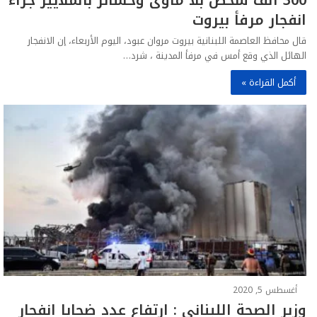
300 ألف شخص بلا مأوى وخسائر بالملايير جراء
انفجار مرفأ بيروت
قال محافظ العاصمة اللبنانية بيروت مروان عبود، اليوم الأربعاء، إن الانفجار
الهائل الذي وقع أمس في مرفأ المدينة ، شرد…
أكمل القراءة »
أغسطس 5, 2020
وزير الصحة اللبناني : ارتفاع عدد ضحايا انفجار