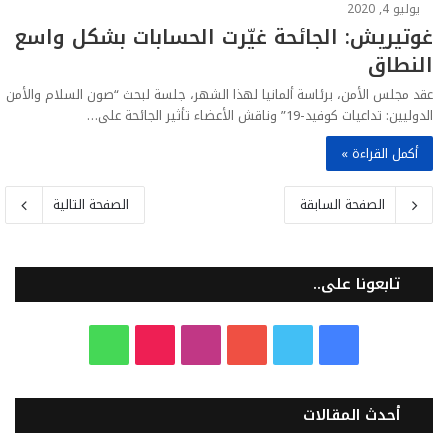
يوليو 4, 2020
غوتيريش: الجائحة غيّرت الحسابات بشكل واسع
النطاق
عقد مجلس الأمن، برئاسة ألمانيا لهذا الشهر، جلسة لبحث “صون السلام والأمن
الدوليين: تداعيات كوفيد-19” وناقش الأعضاء تأثير الجائحة على…
أكمل القراءة »
الصفحة السابقة
الصفحة التالية
تابعونا على..
ف
ت
ي
ا
T
و
ي
و
و
ن
i
ا
أحدث المقالات
س
ي
ت
س
k
ت