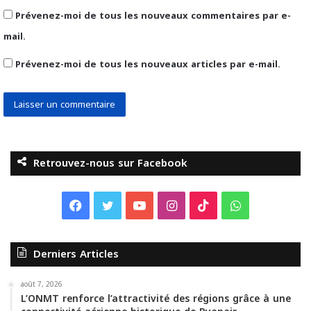
Prévenez-moi de tous les nouveaux commentaires par e-
mail.
Prévenez-moi de tous les nouveaux articles par e-mail.
Retrouvez-nous sur Facebook
F
T
Y
I
T
W
a
w
o
n
i
h
Derniers Articles
c
i
u
s
k
a
e
t
T
t
T
t
août 7, 2026
L’ONMT renforce l’attractivité des régions grâce à une