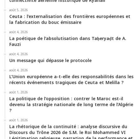
connectivité aérienne historique de Ryanair
b
t
u
a
o
s
août 5, 2026
o
e
b
g
k
A
Ceuta : l’externalisation des frontières européennes et
la fabrication du bouc émissaire
o
r
e
r
p
août 4, 2026
La poétique de l’absolutisation dans Taḥeryaḍt de A.
k
a
p
Fauzi
m
août 4, 2026
Un message qui dépasse le protocole
août 4, 2026
L’Union européenne a-t-elle des responsabilités dans les
récents événements tragiques de Ceuta et Melilla ?
août 1, 2026
La politique de l’opposition : contrer le Maroc est-il
devenu la stratégie nationale de long terme de l’Algérie
?
août 1, 2026
La rhétorique de la continuité : analyse discursive du
Discours du Trône 2026 de S.M. le Roi Mohammed VI
Légitimation religieuse, narration de la performance et