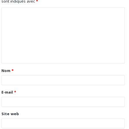
sont indiqués avec
*
C
o
m
m
e
n
t
Nom
*
a
i
r
E-mail
*
e
*
Site web