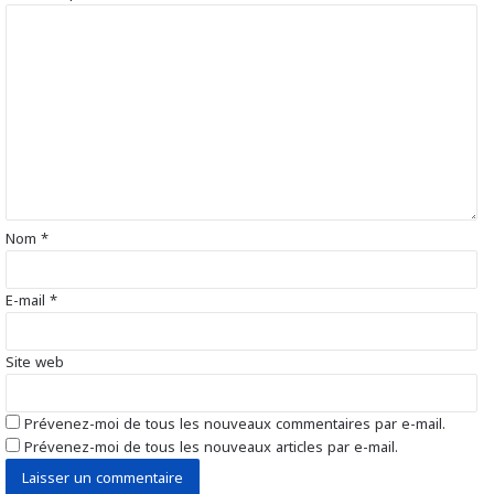
C
o
m
m
e
n
t
a
i
r
Nom
*
e
*
E-mail
*
Site web
Prévenez-moi de tous les nouveaux commentaires par e-mail.
Prévenez-moi de tous les nouveaux articles par e-mail.