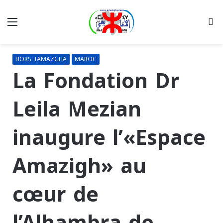
Menu
R
HORS TAMAZGHA
MAROC
La Fondation Dr
Leila Mezian
inaugure l’«Espace
Amazigh» au
cœur de