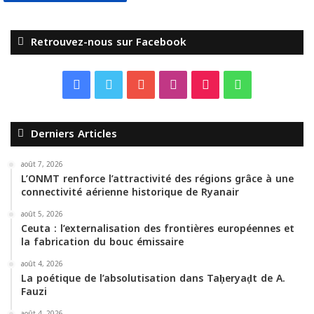
Retrouvez-nous sur Facebook
F
T
Y
I
T
W
a
w
o
n
i
h
Derniers Articles
c
i
u
s
k
a
e
t
T
t
T
t
août 7, 2026
L’ONMT renforce l’attractivité des régions grâce à une
connectivité aérienne historique de Ryanair
b
t
u
a
o
s
août 5, 2026
o
e
b
g
k
A
Ceuta : l’externalisation des frontières européennes et
la fabrication du bouc émissaire
o
r
e
r
p
août 4, 2026
La poétique de l’absolutisation dans Taḥeryaḍt de A.
k
a
p
Fauzi
m
août 4, 2026