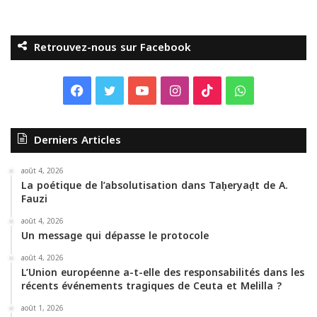
Retrouvez-nous sur Facebook
F
T
Y
I
T
W
a
w
o
n
i
h
Derniers Articles
c
i
u
s
k
a
e
t
T
t
T
t
août 4, 2026
La poétique de l’absolutisation dans Taḥeryaḍt de A.
Fauzi
b
t
u
a
o
s
août 4, 2026
o
e
b
g
k
A
Un message qui dépasse le protocole
o
r
e
r
p
août 4, 2026
L’Union européenne a-t-elle des responsabilités dans les
récents événements tragiques de Ceuta et Melilla ?
k
a
p
août 1, 2026
m