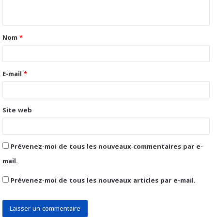
n
t
Nom
*
a
i
r
E-mail
*
e
*
Site web
Prévenez-moi de tous les nouveaux commentaires par e-
mail.
Prévenez-moi de tous les nouveaux articles par e-mail.