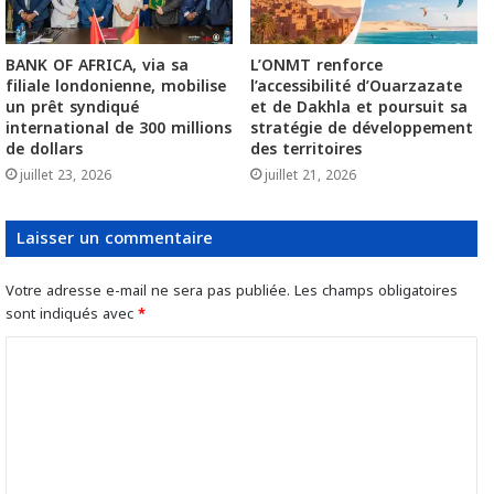
BANK OF AFRICA, via sa
L’ONMT renforce
filiale londonienne, mobilise
l’accessibilité d’Ouarzazate
un prêt syndiqué
et de Dakhla et poursuit sa
international de 300 millions
stratégie de développement
de dollars
des territoires
juillet 23, 2026
juillet 21, 2026
Laisser un commentaire
Votre adresse e-mail ne sera pas publiée.
Les champs obligatoires
sont indiqués avec
*
C
o
m
m
e