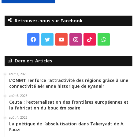
Retrouvez-nous sur Facebook
F
T
Y
I
T
W
a
w
o
n
i
h
Derniers Articles
c
i
u
s
k
a
e
t
T
t
T
t
août 7, 2026
L’ONMT renforce l’attractivité des régions grâce à une
connectivité aérienne historique de Ryanair
b
t
u
a
o
s
août 5, 2026
o
e
b
g
k
A
Ceuta : l’externalisation des frontières européennes et
la fabrication du bouc émissaire
o
r
e
r
p
août 4, 2026
La poétique de l’absolutisation dans Taḥeryaḍt de A.
k
a
p
Fauzi