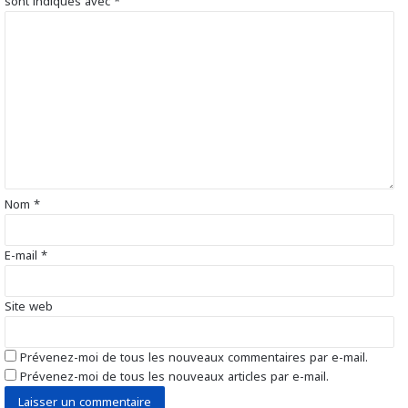
sont indiqués avec
*
C
o
m
m
e
n
t
a
i
r
Nom
*
e
*
E-mail
*
Site web
Prévenez-moi de tous les nouveaux commentaires par e-mail.
Prévenez-moi de tous les nouveaux articles par e-mail.