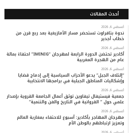
ي
و
و
ن
i
ا
أحدث المقالات
س
ي
ت
س
k
ت
ب
ت
ي
ت
T
س
أغسطس 6, 2026
ندوة بتافراوت تستحضر مسار الأمازيغية بعد ربع قرن من
خطاب أجدير
و
ر
و
ق
o
ا
أغسطس 6, 2026
ك
ب
ر
k
ب
أكادير تحتضن الدورة الرابعة لمهرجان “IMINIG” احتفاءً بمائة
عام من الهجرة المغربية
ا
أغسطس 6, 2026
م
“إئتلاف الجبل” يدعو الأحزاب السياسية إلى إدماج قضايا
وإشكاليات المناطق الجبلية في برامجها الانتخابية
أغسطس 6, 2026
جمعية فيستيفال تيفاوين توثق أعمال الجامعة القروية بإصدار
علمي حول ” القروانية في التاريخ والفن والتنمية”
أغسطس 6, 2026
مهرجان المهاجر بأكادير: أسبوع للاحتفاء بمغاربة العالم
وتعزيز ارتباطهم بالوطن الأم
أغسطس 6, 2026