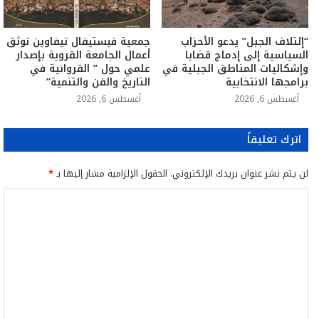
“إئتلاف الجبل” يدعو الأحزاب
جمعية فيستيفال تيفاوين توثق
السياسية إلى إدماج قضايا
أعمال الجامعة القروية بإصدار
وإشكاليات المناطق الجبلية في
علمي حول ” القروانية في
برامجها الانتخابية
التاريخ والفن والتنمية”
أغسطس 6, 2026
أغسطس 6, 2026
اترك تعليقاً
لن يتم نشر عنوان بريدك الإلكتروني.
الحقول الإلزامية مشار إليها بـ
*
ا
ل
ت
ع
ل
ي