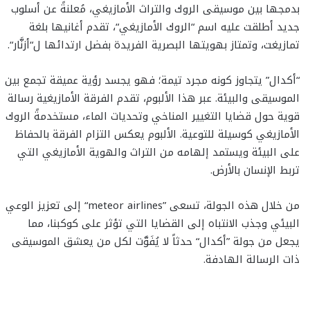
بدمجها بين موسيقى الروك والتراث الأمازيغي، مُعلنةً عن أسلوب
جديد أطلقت عليه اسم “الروك الأمازيغي“، تقدم أغانيها بلغة
تمازيغت، وتمتاز بهويتها البصرية الفريدة بفضل ارتدائها ل“أزنَّار“.
“أكدال” يتجاوز كونه مجرد تيمة؛ فهو يجسد رؤية عميقة تجمع بين
الموسيقى والبيئة. عبر هذا الألبوم، تقدم الفرقة الأمازيغية رسالة
قوية حول قضايا التغيير المناخي وتحديات الماء، مستخدمةً الروك
الأمازيغي كوسيلة للتوعية. الألبوم يعكس التزام الفرقة بالحفاظ
على البيئة ويستمد إلهامه من التراث والهوية الأمازيغي التي
تربط الإنسان بالأرض.
من خلال هذه الجولة، تسعى ”meteor airlines“ إلى تعزيز الوعي
البيئي وجذب الانتباه إلى القضايا التي تؤثر على كوكبنا، مما
يجعل من جولة ”أكدال“ حدثاً لا يُفَوَّت لكل من يعشق الموسيقى
ذات الرسالة الهادفة.