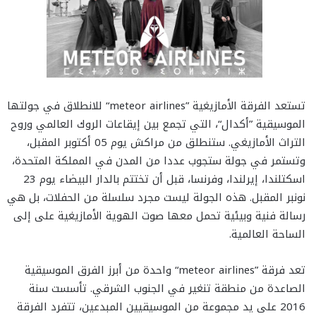
تستعد الفرقة الأمازيغية ”meteor airlines“ للانطلاق في جولتها
الموسيقية ”أكدال“، التي تجمع بين إيقاعات الروك العالمي وروح
التراث الأمازيغي. ستنطلق من مراكش يوم 05 أكتوبر المقبل،
وتستمر في جولة ستجوب عددا من المدن في المملكة المتحدة،
اسكتلندا، إيرلندا، وفرنسا، قبل أن تختتم بالدار البيضاء يوم 23
نونبر المقبل. هذه الجولة ليست مجرد سلسلة من الحفلات، بل هي
رسالة فنية وبيئية تحمل معها صوت الهوية الأمازيغية على إلى
الساحة العالمية.
تعد فرقة ”meteor airlines“ واحدة من أبرز الفرق الموسيقية
الصاعدة من منطقة تنغير في الجنوب الشرقي. تأسست سنة
2016 على يد مجموعة من الموسيقيين المبدعين، تتفرد الفرقة