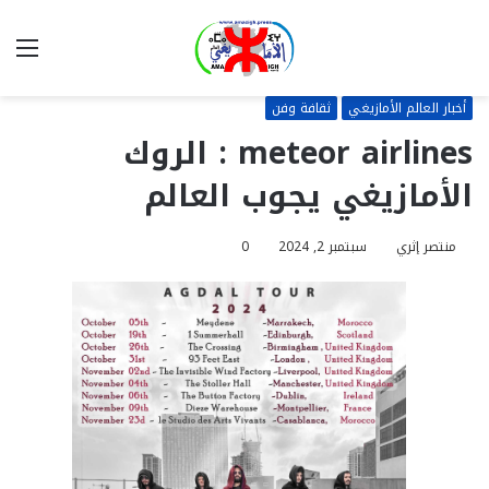
بحث
الق
عن
أخبار العالم الأمازيغي
ثقافة وفن
meteor airlines : الروك
الأمازيغي يجوب العالم
منتصر إثري
سبتمبر 2, 2024
0