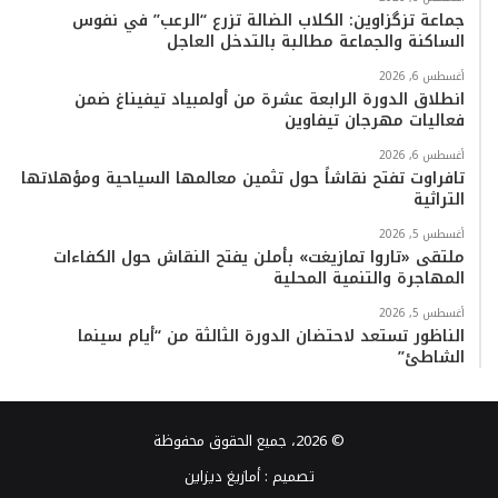
جماعة تزگزاوين: الكلاب الضالة تزرع “الرعب” في نفوس
الساكنة والجماعة مطالبة بالتدخل العاجل
أغسطس 6, 2026
انطلاق الدورة الرابعة عشرة من أولمبياد تيفيناغ ضمن
فعاليات مهرجان تيفاوين
أغسطس 6, 2026
تافراوت تفتح نقاشاً حول تثمين معالمها السياحية ومؤهلاتها
التراثية
أغسطس 5, 2026
ملتقى «تاروا تمازيغت» بأملن يفتح النقاش حول الكفاءات
المهاجرة والتنمية المحلية
أغسطس 5, 2026
الناظور تستعد لاحتضان الدورة الثالثة من “أيام سينما
الشاطئ”
© 2026، جميع الحقوق محفوظة
تصميم :
أمازيغ ديزاين