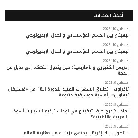
ي
و
و
ن
i
ا
أحدث المقالات
س
ي
ت
س
k
ت
ب
ت
ي
ت
T
س
أغسطس 10, 2026
تيفيناغ بين الحسم المؤسساتي والجدل الإيديولوجي
و
ر
و
ق
o
ا
أغسطس 10, 2026
تيفيناغ بين الحسم المؤسساتي والجدل الإيديولوجي
ك
ب
ر
k
ب
أغسطس 10, 2026
ا
إدريس الكنبوري والأمازيغية: حين يتحول التهكم إلى بديل عن
الحجة
م
أغسطس 9, 2026
تافراوت.. انطلاق السهرات الفنية للدورة الـ18 من «فستيفال
تيفاوين» بأمسية موسيقية متنوعة
أغسطس 9, 2026
لماذا لايُدرج حرف تيفيناغ في لوحات ترقيم السيارات أسوة
بالعربية واللاتينية؟
أغسطس 9, 2026
الناظور.. بنك إفريقيا يحتفي بزبنائه من مغاربة العالم