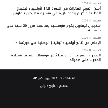
أغسطس 8, 2026
أملن.. تتويج الفائزات في الدورة الـ14 لأولمبياد تيفيناغ
الوطنية وتكريم وجوه بارزة في مسيرة مهرجان تيفاوين
أغسطس 8, 2026
مهرجان تيفاوين يكرم مؤسسيه بمناسبة مرور 20 سنة على
تأسيسه
أغسطس 8, 2026
الإعلان عن نتائج أولمبياد تيفيناغ الوطنية في دورتها 14
أغسطس 8, 2026
الصحراء المغربية ..كولومبيا تُغير موقفها وتعترف بسيادة
المغرب على صحرائه
© 2026، جميع الحقوق محفوظة
تصميم :
أمازيغ ديزاين
فيسبوك
تويتر
يوتيوب
انستقرام
TikTok
واتساب