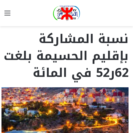
بحث
الق
عن
نسبة المشاركة
بإقليم الحسيمة بلغت
62ر52 في المائة