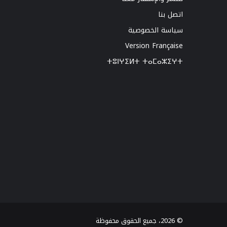
اتصل بنا
سياسة الخصوصية
Version Française
ⵜⵓⵏⵖⵉⵍⵜ ⵜⴰⵎⴰⵣⵉⵖⵜ
© 2026، جميع الحقوق محفوظة