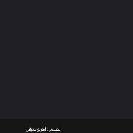
فيسبوك
تويتر
يوتيوب
انستقرام
TikTok
واتساب
تصميم :
أمازيغ ديزاين