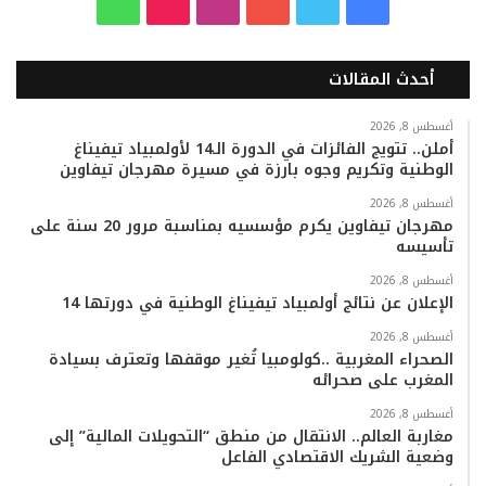
ف
ت
ي
ا
T
و
ي
و
و
ن
i
ا
أحدث المقالات
س
ي
ت
س
k
ت
ب
ت
ي
ت
T
س
أغسطس 8, 2026
أملن.. تتويج الفائزات في الدورة الـ14 لأولمبياد تيفيناغ
الوطنية وتكريم وجوه بارزة في مسيرة مهرجان تيفاوين
و
ر
و
ق
o
ا
أغسطس 8, 2026
ك
ب
ر
k
ب
مهرجان تيفاوين يكرم مؤسسيه بمناسبة مرور 20 سنة على
تأسيسه
ا
أغسطس 8, 2026
م
الإعلان عن نتائج أولمبياد تيفيناغ الوطنية في دورتها 14
أغسطس 8, 2026
الصحراء المغربية ..كولومبيا تُغير موقفها وتعترف بسيادة
المغرب على صحرائه
أغسطس 8, 2026
مغاربة العالم.. الانتقال من منطق “التحويلات المالية” إلى
وضعية الشريك الاقتصادي الفاعل