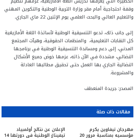
الخطيرة التي يعرفها تدريس اللغة الأمازيغية، عزمهم تنظيم
وقفة احتجاجية أمام مقر وزارة التربية الوطنية والتكوين المهني
والتعليم العالي والبحث العلمي يوم الإثنين 22 ماي الجاري.
إلى جانب ذلك، تدعو التنسيقية الوطنية ﻷساتذة اللغة الأمازيغية
كل النقابات التعليمية، والمنظمات الحقوقية، وهيآت المجتمع
المدني، إلى دعم ومساندة التنسيقية الوطنية في برنامجها
النضالي، مشددة في الآن ذاته، عزمها خوض جميع الأشكال
النضالية الجاري بها العمل حتى تحقيق مطالبها العادلة
والمشروعة.
المصدر: جريدة المنعطف
مقالات ذات صلة
مهرجان تيفاوين يكرم
الإعلان عن نتائج أولمبياد
مؤسسيه بمناسبة مرور 20
تيفيناغ الوطنية في دورتها 14