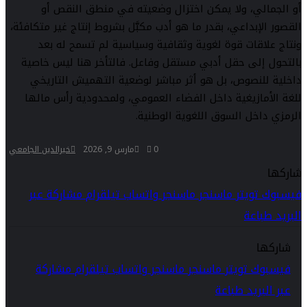
أو الجمالي، ولا يمكن اختزال وضعيته في منطق النقص أو
القصور الإبداعي، بقدر ما هو أدب مكبَّل بشروط إنتاج غير متكافئة،
ونتاج علاقات قوة لغوية وثقافية وسياسية لم تسمح له بعد
بالتحول إلى حقل أدبي مستقل وفاعل. فالتأخر هنا ليس خاصية
داخلية للنصوص، بل هو أثر مباشر لوضعية التهميش التاريخي
للغة الأمازيغية داخل الفضاء العمومي، ولمحدودية رأس مالها
الرمزي داخل السوق اللغوية الوطنية.
0
مارس 9, 2026
خيرالدين الجامعي
شاركها
فيسبوك
تويتر
ماسنجر
ماسنجر
واتساب
تيلقرام
مشاركة عبر
البريد
طباعة
شاركها
فيسبوك
تويتر
ماسنجر
ماسنجر
واتساب
تيلقرام
مشاركة
عبر البريد
طباعة