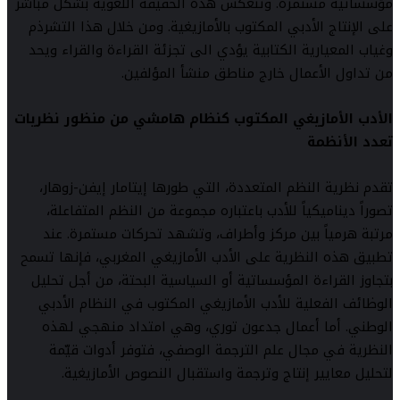
مؤسساتية مستمرة. وتنعكس هذه الحقيقة اللغوية بشكل مباشر
على الإنتاج الأدبي المكتوب بالأمازيغية. ومن خلال هذا التشرذم
وغياب المعيارية الكتابية يؤدي الى تجزئة القراءة والقراء ويحد
من تداول الأعمال خارج مناطق منشأ المؤلفين.
الأدب الأمازيغي المكتوب كنظام هامشي من منظور نظريات
تعدد الأنظمة
تقدم نظرية النظم المتعددة، التي طورها إيتامار إيفن-زوهار،
تصوراً ديناميكياً للأدب باعتباره مجموعة من النظم المتفاعلة،
مرتبة هرمياً بين مركز وأطراف، وتشهد تحركات مستمرة. عند
تطبيق هذه النظرية على الأدب الأمازيغي المغربي، فإنها تسمح
بتجاوز القراءة المؤسساتية أو السياسية البحتة، من أجل تحليل
الوظائف الفعلية للأدب الأمازيغي المكتوب في النظام الأدبي
الوطني. أما أعمال جدعون توري، وهي امتداد منهجي لهذه
النظرية في مجال علم الترجمة الوصفي، فتوفر أدوات قيّمة
لتحليل معايير إنتاج وترجمة واستقبال النصوص الأمازيغية.