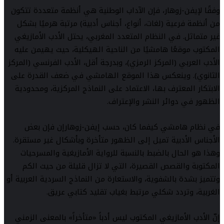
وفقًا لإيفن-زوهار، فإن الآداب الوطنية هي أنظمة متعددة تتكون
من أنظمة فرعية (لغات، أنواع، أجناس أدبية) مرتبة هرميًا بشكل
غير متماثل. في النظام المتعدد المغربي، يحتل الأدب الأمازيغي
المكتوب موقعًا هامشيًا من الناحية الهيكلية، حيث يهيمن عليه
الأدب العربي (المركز الرمزي)، وبدرجة أقل، الأدب الفرنسي (المركز
الثانوي). وينعكس هذا الموقع الهامشي في ضعف القدرة على
الابتكار المعترف بها، الاعتماد على النماذج المركزية، ومحدودية
الظهور في دوائر النشر والإعتراف.
في نظام هامشي كيفما كان، حسب إيفن-زوهارإن فإن بعض
الأجناس الأدبية تميل إلى الظهور متأخرة وبأشكال غير مستقرة.
وهذا هو الحال بالضبط بالنسبة للرواية الأمازيغية والمسرحيات
المكتوبة والقصص القصيرة، التي لا تزال قليلة من حيث الكم
وتتميز بشدة بالشفوية، والاستعارة من النماذج السردية العربية أو
الغربية، وتردد شكلي مرتبط بغياب تقليد كتابي عريق.
إنّ الأدب الأمازيغي المكتوب ليس أدباً «متأخراً» بالمعنى الزمني