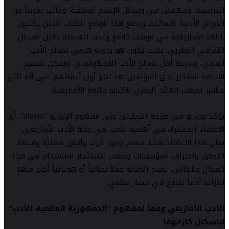
الدراسية، ومهمش في وسائل الإعلام الوطنية، وغائب تقريباً عن
الدوائر الأدبية السائدة. ويضع هذا الوضع الكتاب الذين يكتبون
باللغة الأمازيغية في موقف خاضع وتحت الهيمنة داخل المجال
الثقافي المغربي، بحيث يكون هو بدوره هرمي لصالح الأدب
العربي، وبدرجة أقل لصالح الأدب الفرنكوفوني. ويمكن تفسير
الإحباط المتكرر لدى المؤلفين بعد نشر أول أعمالهم على أنه تأثير
مباشر لضعف العائد الرمزي للكتابة باللغة الأمازيغية.
يؤكد بورديو في طرحه التحليلي على مفهوم الإلوزيو “illusio”، أي
الاعتقاد المشترك في أهمية الأدب. في حالة الأدب الأمازيغي،
يظل هذا الاعتقاد هشًا. فعدم وجود قراء وآفاق مهنية واسعة
النطاق واعتراف المؤسسات يضعف الاستثمار المستدام في هذا
المجال وبالتالي، تصبح الكتابة عملاً نضالياً أو هوياتياً أكثر منها
التزاماً أدبياً يندرج في مسار مهني.
الأدب الأمازيغي وفقا لمفهوم “الجمهورية العالمية للأدب”
لباسكال كازانوفا