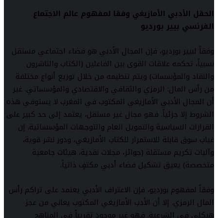
الحقل الأدبي الأمازيغي وفقا لمفهوم
عالم الاجتماع
الفرنسي بيير بورديو
وفقاً لبيير بورديو، فإن المجال الأدبي هو فضاء اجتماعي مستقل
نسبياً، تحكمه علاقات القوى بين الفاعلين (الكتاب والناشرون
والنقاد والمؤسسات) ويتم تنظيمه من خلال توزيع أنواع مختلفة
من رأس المال: الرمزي والثقافي والاقتصادي والمؤسساتي. غير
أن المجال الأدبي الأمازيغي المكتوب في المغرب لا يستوفي هذه
الشروط إلا جزئياً. فهو مجال غير مستقل، يعتمد إلى حد كبير على
القرارات السياسية والتمويل العام والتوجهات المؤسساتية. إن
غياب سوق قابلة للاستمرار للكتاب الأمازيغي، ودور نشر قوية،
وآليات تكريم مستقلة (جوائز، مجلات نقدية، هيئات جامعية
متخصصة) يعيق تشكيل فضاء أدبي مكتفٍ ذاتياً.
وفقاً لمفهوم بورديو، فإن الاعتراف الأدبي يعتمد على تراكم رأس
المال الرمزي. إلا أن الأدب الأمازيغي المكتوب يعاني من عجز
هيكلي في الشرعية. فهو غير موجود تقريباً في المناهج