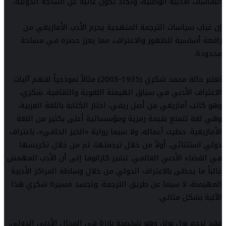
النقاشات الأدبية الوطنية، وتكاد تكون غائبة عن الساحة الدولية.
إن غياب سياسات الترجمة المنهجية يحرم الأدب الأمازيغي من
رافعة أساسية للظهور والاعتراف، مما يعزز حصره في مساحة
محدودة.
تعتبر حالة محمد شكري (1935-2003) مثالاً نموذجياً لفهم آليات
الاعتراف الأدبي في سياق الهيمنة اللغوية والثقافية. شكري،
وهو كاتب أمازيغي من أصل ريفي، اختار الكتابة باللغة العربية،
وهي لغة تتمتع بقيمة رمزية ومؤسساتية أعلى بكثير من اللغة
الأمازيغية. حظيت أعماله، ولا سيما رواية «الخبز الحافي»، باعتراف
دولي استثنائي، أولاً من خلال ترجمتها، ثم من خلال تكريسها
في الفضاء الأدبي العالمي. تشير كازانوفا إلى أن الأدب المهمش
غالباً ما يحظى بالاعتراف الدولي من خلال وساطة المراكز الأدبية
المهيمنة، لا سيما عن طريق الترجمة. وتجسد مسيرة شكري هذا
الآلية بشكل مثالي.
فقد ترجم بول بولز، وهو شخصية بارزة في المجال الأدبي الدولي،