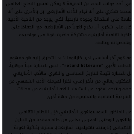
في أحد جوانب البحث عن الحقيقة لا يمكن تفسير النجاح العالمي
لمحمد شكري على أنه نجاح للأدب الأمازيغي، بل بالأحرى على أنه
علامة على استحالة وجوده تاريخياً. لكي يوجد من الناحية الأدبية،
كان على شكري أن يخرج لغوياً من الأمازيغية، مع الحفاظ على
ذاكرة ثقافية أمازيغية مشتركة حاضرة بقوة في مواضيعه
وشخصياته وعالمه.
مفهوم آخر أساسي لدى كازانوفا لا بد التطرق إليه هو مفهوم
التخلف الأدبي “
retard littéraire
“
، ليس باعتباره عيباً جوهرياً،
بل باعتباره نتيجة للتاريخ السياسي واللغوي. فالأدب الأمازيغي
المكتوب يعاني من تأخر زمني، نظرا لهيمنة الأدب الشفهي من
جهة ونتيجة لعقود من استبعاد اللغة الأمازيغية من مجالات
الشرعية الثقافية والتعليمية من جهة أخرى.
من المنظور السوسيولغوي الأمازيغي فإن النظام الثقافي
واللغوي الوطني المغربي يعاني من حالة معقدة من التباين
اللهجاتي (تارفيت، تاشيلحيت، تمازيغت)، مقترنة بثنائية لغوية