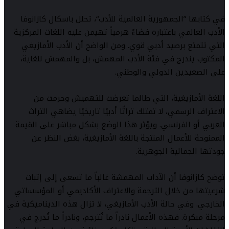
في كتابها ”الجمهورية العالمية للأدب“، تحلل باسكال كازانوفا
الأدب العالمي باعتباره فضاءً هرمياً تهيمن عليه اللغات المركزية
التي تتمتع برصيد أدبي قوي. ومن الواضح أن الأدب الأمازيغي
المكتوب يندرج في فئة الأدب المهمش، بل والمهمش للغاية،
على الصعيدين الدولي والوطني.
اللغة الأمازيغية، التي طالما تعرضت للتهميش وحرمت من
الاعتراف الرسمي، لا تمتلك تراثًا أدبيًا تاريخيًا يضاهي التراث
العربي أو الفرنسي. ويؤثر هذا الوضع بشكل مباشر على القيمة
الممنوحة للأعمال المنتجة باللغة الأمازيغية، بغض النظر عن
جودتها الجمالية الجوهرية.
توضح كازانوفا أن الآداب المهمشة غالباً ما تسعى إلى إثبات
شرعيتها من خلال الترجمة والاعتراف الأكاديمي أو المؤسساتي
الخارجي. وفي حالة الأدب الأمازيغي، لا تزال هذه الديناميكية في
مرحلة مبكرة. فهذه الأعمال نادراً ما تُترجم، ونادراً ما تُدرج في