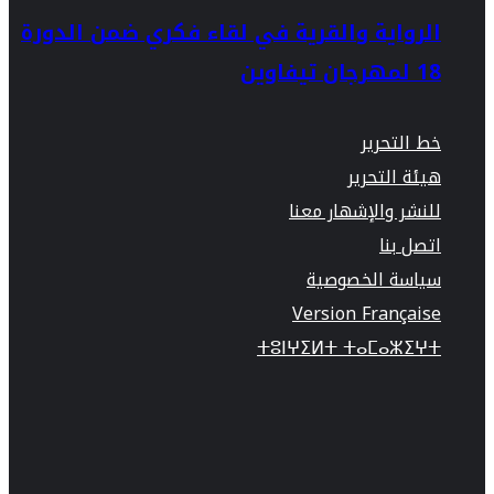
الرواية والقرية في لقاء فكري ضمن الدورة
18 لمهرجان تيفاوين
خط التحرير
هيئة التحرير
للنشر والإشهار معنا
اتصل بنا
سياسة الخصوصية
Version Française
ⵜⵓⵏⵖⵉⵍⵜ ⵜⴰⵎⴰⵣⵉⵖⵜ