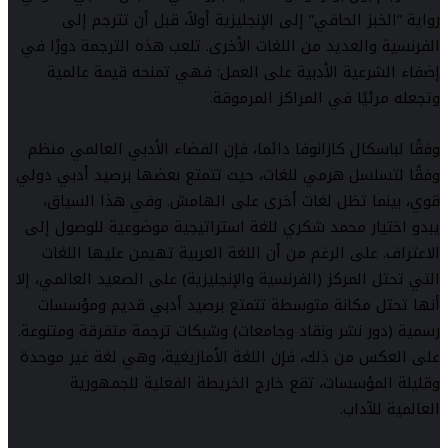
رواية ”الخبز الحافي” إلى الإنجليزية أولاً، قبل أن تترجم إلى
الفرنسية والعديد من اللغات الأخرى. تلعب هذه الترجمة دورًا في
إضفاء الشرعية الأدبية على العمل: فهي تمنحه قيمة عالمية
وتجعله مرئيًا في المراكز المرموقة.
وفقًا لباسكال كازانوفا دائما، فإن الفضاء الأدبي العالمي منظم
وفقًا لتسلسل هرمي للغات، حيث تتمتع بعضها برصيد أدبي دولي
قوي، بينما تظل لغات أخرى على الهامش. وفي هذا السياق،
يبدو اختيار محمد شكري للغة استراتيجية موضوعية للوصول إلى
الاعتراف. على الرغم من أن اللغة العربية تهيمن عليها اللغات
التي تحتل المركز (الفرنسية والإنجليزية) على الصعيد العالمي، إلا
أنها تحتل مكانة متوسطة تتمتع برصيد أدبي قديم ومؤسسات
رسمية (دور نشر ونقاد وجامعات) وشبكات ترجمة متفرقة ومتنوعة.
على العكس من ذلك، فإن اللغة الأمازيغية، وهي لغة غير موحدة
وقليلة المؤسسات، تقع خارج الخريطة الفعلية للجمهورية
العالمية للآداب.