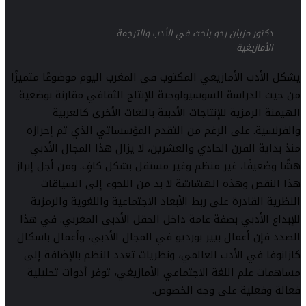
دكتور مزيان رحو باحث في الأدب والترجمة
الأمازيغية
يشكل الأدب الأمازيغي المكتوب في المغرب اليوم موضوعًا متميزًا
من حيث الدراسة السوسيولوجية للإنتاج الثقافي مقارنة بوضعية
الهيمنة الرمزية للإنتاجات الأدبية باللغات الأخرى كالعربية
والفرنسية. على الرغم من التقدم المؤسساتي الذي تم إحرازه
منذ بداية القرن الحادي والعشرين، لا يزال هذا المجال الأدبي
هشًا وضعيفًا، غير منظم وغير مستقل بشكل كافٍ. ومن أجل إبراز
هذا النقص وهذه الهشاشة لا بد من اللجوء إلى السياقات
النظرية القادرة على ربط الأبعاد الاجتماعية واللغوية والرمزية
للإبداع الأدبي بصفة عامة داخل الحقل الأدبي المغربي. في هذا
الصدد فإن أعمال بيير بورديو في المجال الأدبي، وأعمال باسكال
كازانوفا في الأدب العالمي، ونظريات تعدد النظم بالإضافة إلى
مساهمات علم اللغة الاجتماعي الأمازيغي، توفر أدوات تحليلية
فعالة وفعلية على وجه الخصوص.