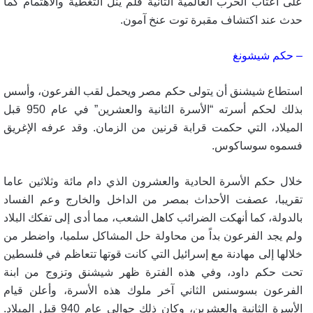
على أعتاب الحرب العالمية الثانية فلم ينل التغطية والاهتمام كما
حدث عند اكتشاف مقبرة توت عنخ آمون
.
– حكم شيشونغ
استطاع شيشنق أن يتولى حكم مصر ويحمل لقب الفرعون، وأسس
بذلك لحكم أسرته “الأسرة الثانية والعشرين” في عام 950 قبل
الميلاد، التي حكمت قرابة قرنين من الزمان. وقد عرفه الإغريق
فسموه سوساكوس
.
خلال حكم الأسرة الحادية والعشرون الذي دام مائة وثلاثين عاما
تقريبا، عصفت الأحداث بمصر من الداخل والخارج وعم الفساد
بالدولة، كما أنهكت الضرائب كاهل الشعب، مما أدى إلى تفكك البلاد
ولم يجد الفرعون بداً من محاولة حل المشاكل سلميا، واضطر من
خلالها إلى مهادنة مع إسرائيل التي كانت قوتها تتعاظم في فلسطين
تحت حكم داود، وفي هذه الفترة ظهر شيشنق وتزوج من ابنة
الفرعون بسوسنس الثاني آخر ملوك هذه الأسرة، وأعلن قيام
الأسرة الثانية والعشرين، وكان ذلك حوالي عام 940 قبل الميلاد.