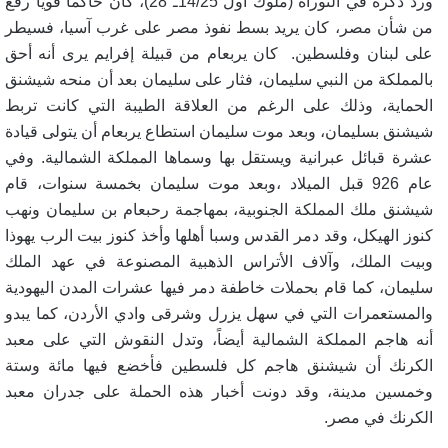
ورد ذكره في التوراة (ملوك أول 14/25ـ 28)، كان حاكماً قوياً رفع
من شأن مصر، كان يريد بسط نفوذ مصر على غرب آسيا، فسيطر
على لبنان وفلسطين. كان يربعام من قبيلة إفرايم يرى أنه أحق
بالمملكة من النبي سليمان، فثار على سليمان بعد أن منحه شيشنق
الحماية، وذلك على الرغم من العلاقة الطيبة التي كانت تربط
شيشنق بسليمان، وبعد موت سليمان استطاع يربعام أن يتولى قيادة
عشرة قبائل عبرانية ويستقل بها وسماها المملكة الشمالية. وفي
عام 926 قبل الميلاد ،وبعد موت سليمان بخمسة سنوات، قام
شيشنق ملك المملكة الجنوبية، بمهاجمة رحبعام بن سليمان ونهب
كنوز الهيكل، وقد دمر القدس وسبا أهلها وأخذ كنوز بيت الرب يهوذا
وبيت الملك، وآلاف الأتراس الذهبية المصنوعة في عهد الملك
سليمان، كما قام بحملات خاطفة دمر فيها عشرات المدن اليهودية
والمستعمرات التي في سهل يزرل وشرقى وادي الأردن، كما يبدو
أنه هاجم المملكة الشمالية أيضاً، وتدل النقوش التي على معبد
الكرنك أن شيشنق هاجم كل فلسطين فأخضع فيها مائة وستة
وخمسين مدينة، وقد دونت أخبار هذه الحملة على جدران معبد
الكرنك في مصر
.