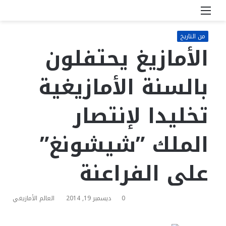
القائمة
بحث
عن
من التاريخ
الأمازيغ يحتفلون
بالسنة الأمازيغية
تخليدا لإنتصار
الملك ”شيشونغ”
على الفراعنة
0
ديسمبر 19, 2014
العالم الأمازيغي