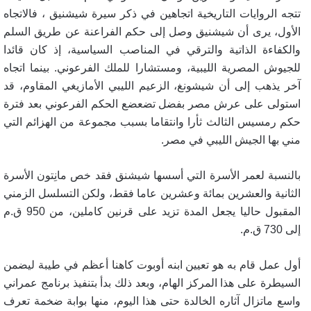
تتجه الروايات التاريخية اتجاهين في ذكر سيرة شيشنيق ، فالاتجاه
الأول، يرى أن شيشنيق وصل إلى حكم الفراعنة عن طريق السلم
والكفاءة الذاتية والترقي في المناصب السياسية، إذ كان قائدا
للجيوش المصرية الليبية، ومستشارا للملك الفرعوني. بينما اتجاه
آخر يذهب إلى أن شيشونغ، الزعيم الليبي الأمازيغي المقاوم، قد
استولى على عرش مصر بفضل تضعضع الحكم الفرعوني بعد فترة
حكم رمسيس الثالث ثأرا وانتقاما بسبب مجموعة من الهزائم التي
مني بها الجيش الليبي في مصر
.
بالنسبة لعمر الأسرة التي أسسها شيشنق فقد خص مانِتون الأسرة
الثانية والعشرين بمائة وعشرين عاما فقط، ولكن التسلسل الزمني
المقبول حاليا يجعل المدة تزيد على قرنين كاملين، من 950 ق.م
إلى 730 ق.م
.
أول عمل قام به هو تعيين ابنه أوبوت كاهنا أعظم في طيبة ليضمن
السيطرة على هذا المركز الهام، وبعد ذلك بدأ بتنفيذ برنامج عمراني
واسع ماتزال آثاره الخالدة حتى هذا اليوم، منها بوابة ضخمة تعرف