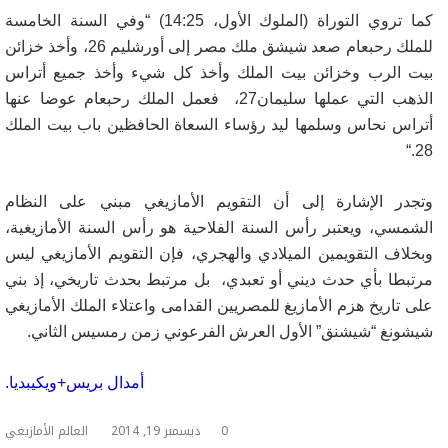
كما تروي التوراة (الملوك الأول، 14:25) “وفي السنة الخامسة
للملك رحبعام صعد شيشق ملك مصر إلى أورشليم 26، وأخذ خزائن
بيت الرب وخزائن بيت الملك وأخذ كل شيء وأخذ جميع أتراس
الذهب التي عملها سليمان27، فعمل الملك رحبعام عوضا عنها
أتراس نحاس وسلمها ليد رؤساء السعاة الحافظين باب بيت الملك
“.
28
وتجدر الإشارة إلى أن التقويم الأمازيغي مبني على النظام
الشمسي، ويعتبر رأس السنة الفلاحية هو رأس السنة الأمازيغية،
وبخلاف التقويمين الميلادي والهجري، فإن التقويم الأمازيغي ليس
مرتبطا بأي حدث ديني أو تعبدي، بل مرتبط بحدث تاريخي، إذ بني
على تاريخ هزم الأمازيغ للمصريين القدامى واعتلاء الملك الأمازيغي
شيشونغ “شيشنق” الأول العرش الفرعوني زمن رمسيس الثاني
.
أمدال بريس+ويكيبديا.
0
ديسمبر 19, 2014
العالم الأمازيغي