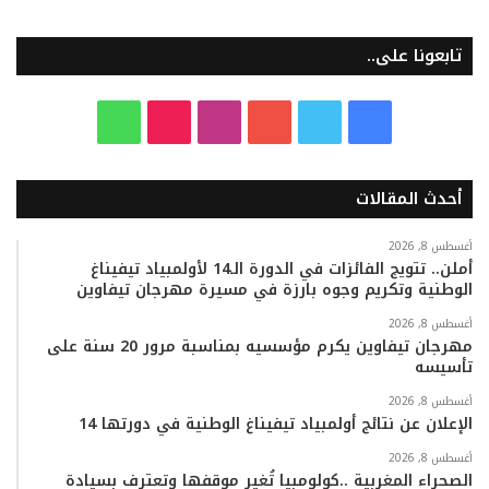
تابعونا على..
ف
ت
ي
ا
T
و
ي
و
و
ن
i
ا
أحدث المقالات
س
ي
ت
س
k
ت
ب
ت
ي
ت
T
س
أغسطس 8, 2026
أملن.. تتويج الفائزات في الدورة الـ14 لأولمبياد تيفيناغ
الوطنية وتكريم وجوه بارزة في مسيرة مهرجان تيفاوين
و
ر
و
ق
o
ا
أغسطس 8, 2026
ك
ب
ر
k
ب
مهرجان تيفاوين يكرم مؤسسيه بمناسبة مرور 20 سنة على
تأسيسه
ا
أغسطس 8, 2026
م
الإعلان عن نتائج أولمبياد تيفيناغ الوطنية في دورتها 14
أغسطس 8, 2026
الصحراء المغربية ..كولومبيا تُغير موقفها وتعترف بسيادة