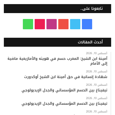
تابعونا على..
ف
ت
ي
ا
T
و
ي
و
و
ن
i
ا
أحدث المقالات
س
ي
ت
س
k
ت
ب
ت
ي
ت
T
س
أغسطس 10, 2026
أمينة ابن الشيخ: المغرب حسم في هويته والأمازيغية ماضية
إلى الأمام
و
ر
و
ق
o
ا
أغسطس 10, 2026
ك
ب
ر
k
ب
شهادة إنسانية في حق أمينة ابن الشيخ أوكدورت
ا
أغسطس 10, 2026
تيفيناغ بين الحسم المؤسساتي والجدل الإيديولوجي
م
أغسطس 10, 2026
تيفيناغ بين الحسم المؤسساتي والجدل الإيديولوجي
أغسطس 10, 2026