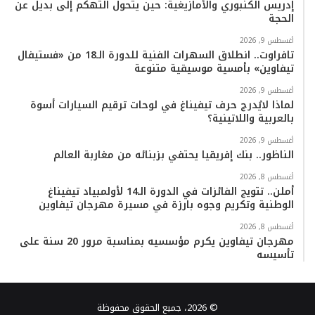
إدريس الكنبوري والأمازيغية: حين يتحول التهكم إلى بديل عن
الحجة
أغسطس 9, 2026
تافراوت.. انطلاق السهرات الفنية للدورة الـ18 من «فستيفال
تيفاوين» بأمسية موسيقية متنوعة
أغسطس 9, 2026
لماذا لايُدرج حرف تيفيناغ في لوحات ترقيم السيارات أسوة
بالعربية واللاتينية؟
أغسطس 9, 2026
الناظور.. بنك إفريقيا يحتفي بزبنائه من مغاربة العالم
أغسطس 8, 2026
أملن.. تتويج الفائزات في الدورة الـ14 لأولمبياد تيفيناغ
الوطنية وتكريم وجوه بارزة في مسيرة مهرجان تيفاوين
أغسطس 8, 2026
مهرجان تيفاوين يكرم مؤسسيه بمناسبة مرور 20 سنة على
تأسيسه
© 2026، جميع الحقوق محفوظة