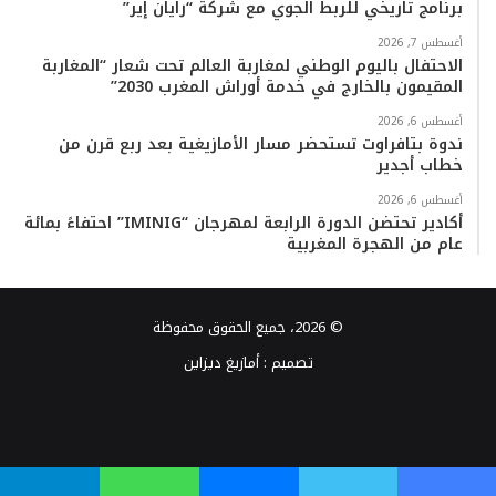
برنامج تاريخي للربط الجوي مع شركة “رايان إير”
أغسطس 7, 2026
الاحتفال باليوم الوطني لمغاربة العالم تحت شعار “المغاربة
المقيمون بالخارج في خدمة أوراش المغرب 2030”
أغسطس 6, 2026
ندوة بتافراوت تستحضر مسار الأمازيغية بعد ربع قرن من
خطاب أجدير
أغسطس 6, 2026
أكادير تحتضن الدورة الرابعة لمهرجان “IMINIG” احتفاءً بمائة
عام من الهجرة المغربية
© 2026، جميع الحقوق محفوظة
تصميم :
أمازيغ ديزاين
فيسبوك
تويتر
يوتيوب
انستقرام
TikTok
واتساب