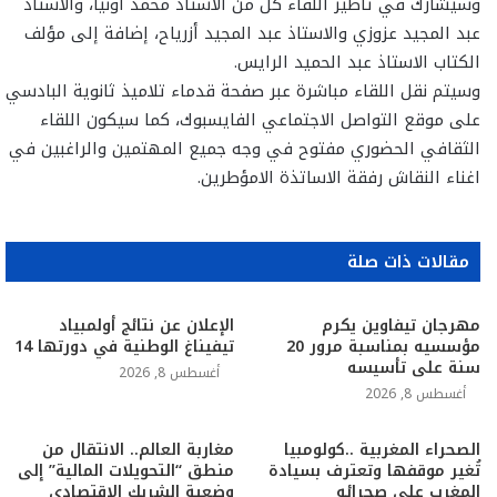
وسيشارك في تأطير اللقاء كل من الاستاذ محمد أونيا، والاستاذ
عبد المجيد عزوزي والاستاذ عبد المجيد أزرياح، إضافة إلى مؤلف
الكتاب الاستاذ عبد الحميد الرايس.
وسيتم نقل اللقاء مباشرة عبر صفحة قدماء تلاميذ ثانوية البادسي
على موقع التواصل الاجتماعي الفايسبوك، كما سيكون اللقاء
الثقافي الحضوري مفتوح في وجه جميع المهتمين والراغبين في
اغناء النقاش رفقة الاساتذة الامؤطرين.
مقالات ذات صلة
مهرجان تيفاوين يكرم
الإعلان عن نتائج أولمبياد
مؤسسيه بمناسبة مرور 20
تيفيناغ الوطنية في دورتها 14
سنة على تأسيسه
أغسطس 8, 2026
أغسطس 8, 2026
الصحراء المغربية ..كولومبيا
مغاربة العالم.. الانتقال من
تُغير موقفها وتعترف بسيادة
منطق “التحويلات المالية” إلى
المغرب على صحرائه
وضعية الشريك الاقتصادي