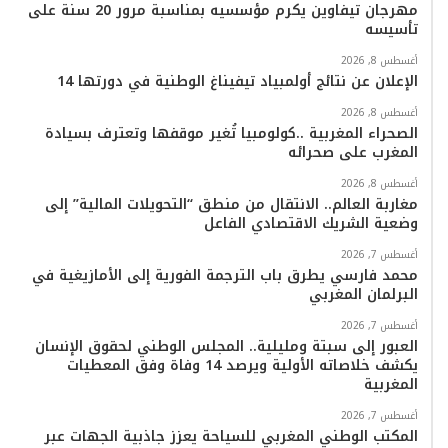
مهرجان تيفاوين يكرم مؤسسيه بمناسبة مرور 20 سنة على
تأسيسه
و
ر
و
ق
o
ا
أغسطس 8, 2026
ك
ب
ر
k
ب
الإعلان عن نتائج أولمبياد تيفيناغ الوطنية في دورتها 14
ا
أغسطس 8, 2026
الصحراء المغربية ..كولومبيا تُغير موقفها وتعترف بسيادة
المغرب على صحرائه
م
أغسطس 8, 2026
مغاربة العالم.. الانتقال من منطق “التحويلات المالية” إلى
وضعية الشريك الاقتصادي الفاعل
أغسطس 7, 2026
محمد فارسي يطرق باب الترجمة الفورية إلى الأمازيغية في
البرلمان المغربي
أغسطس 7, 2026
العبور إلى سبتة ومليلية.. المجلس الوطني لحقوق الإنسان
يكشف خلاصاته الأولية ويرصد 14 وفاة وفق المعطيات
المغربية
أغسطس 7, 2026
المكتب الوطني المغربي للسياحة يعزز جاذبية الجهات عبر