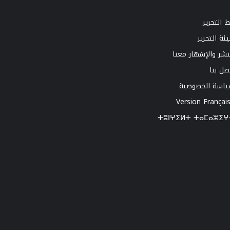
 التحرير
ئة التحرير
نشر والإشهار معنا
صل بنا
اسة الخصوصية
Version Françai
ⵜⵓⵏⵖⵉⵍⵜ ⵜⴰⵎⴰⵣⵉⵖ