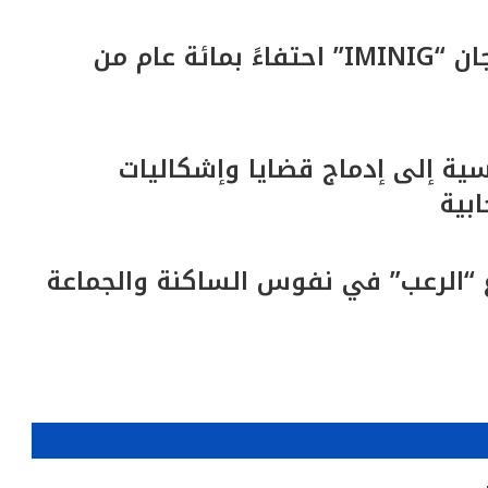
أكادير تحتضن الدورة الرابعة لمهرجان “IMINIG” احتفاءً بمائة عام من
اسية إلى إدماج قضايا وإشكاليات
ابية
رع “الرعب” في نفوس الساكنة والجماعة