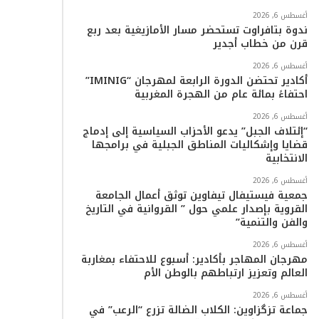
أغسطس 6, 2026
ا
ندوة بتافراوت تستحضر مسار الأمازيغية بعد ربع
قرن من خطاب أجدير
م
أغسطس 6, 2026
أكادير تحتضن الدورة الرابعة لمهرجان “IMINIG”
احتفاءً بمائة عام من الهجرة المغربية
أغسطس 6, 2026
“إئتلاف الجبل” يدعو الأحزاب السياسية إلى إدماج
قضايا وإشكاليات المناطق الجبلية في برامجها
الانتخابية
أغسطس 6, 2026
جمعية فيستيفال تيفاوين توثق أعمال الجامعة
القروية بإصدار علمي حول ” القروانية في التاريخ
والفن والتنمية”
أغسطس 6, 2026
مهرجان المهاجر بأكادير: أسبوع للاحتفاء بمغاربة
العالم وتعزيز ارتباطهم بالوطن الأم
أغسطس 6, 2026
جماعة تزگزاوين: الكلاب الضالة تزرع “الرعب” في