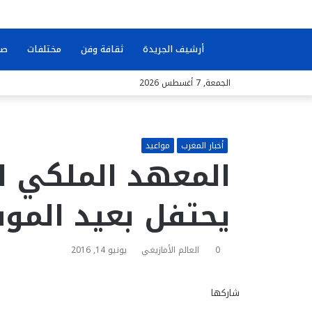
بحث
أرشيف الجريدة
ثقافة وفن
مختلفات
صو
الجمعة, 7 أغسطس 2026
عن
أخبار المغرب
مواعيد
المعهد الملكي لل
يحتفل بعيد الم
0
العالم الأمازيغي
يونيو 14, 2016
شاركها
ف
ت
م
م
و
ت
م
ط