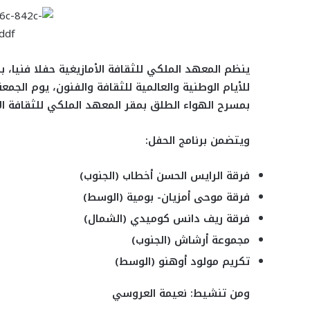
ي
و
ا
ا
ا
ي
ش
ب
س
ي
س
س
ت
ل
ا
ا
ب
ت
ن
ن
س
ق
ر
ع
و
ر
ج
ج
ا
ر
ك
ة
ك
ر
ر
ب
ا
ة
ينظم المعهد الملكي للثقافة الأمازيغية حفلا فنيا،
م
ع
ب
بمسرح الهواء الطلق بمقر المعهد الملكي للثقافة الأم
ر
ا
ويتضمن برنامج الحفل:
ل
ب
ر
فرقة الرايس الحسن أخطاب (الجنوب)
ي
فرقة موحى أمزيان- بومية (الوسط)
د
فرقة ريف دانس كوميدي (الشمال)
مجموعة أرشاش (الجنوب)
تكريم مولود أوهنو (الوسط)
ومن تنشيط: نعيمة العروسي