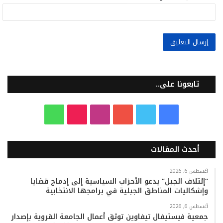
تابعونا على..
ف
ت
ي
ا
T
و
ي
و
و
ن
i
ا
أحدث المقالات
س
ي
ت
س
k
ت
ب
ت
ي
ت
T
س
أغسطس 6, 2026
“إئتلاف الجبل” يدعو الأحزاب السياسية إلى إدماج قضايا
وإشكاليات المناطق الجبلية في برامجها الانتخابية
و
ر
و
ق
o
ا
أغسطس 6, 2026
ك
ب
ر
k
ب
جمعية فيستيفال تيفاوين توثق أعمال الجامعة القروية بإصدار