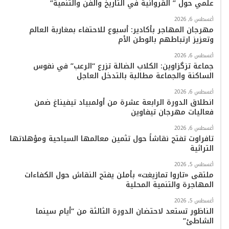
علمي حول ” القروانية في التاريخ والفن والتنمية”
ا
أغسطس 6, 2026
م
مهرجان المهاجر بأكادير: أسبوع للاحتفاء بمغاربة العالم
وتعزيز ارتباطهم بالوطن الأم
أغسطس 6, 2026
جماعة تزگزاوين: الكلاب الضالة تزرع “الرعب” في نفوس
الساكنة والجماعة مطالبة بالتدخل العاجل
أغسطس 6, 2026
انطلاق الدورة الرابعة عشرة من أولمبياد تيفيناغ ضمن
فعاليات مهرجان تيفاوين
أغسطس 6, 2026
تافراوت تفتح نقاشاً حول تثمين معالمها السياحية ومؤهلاتها
التراثية
أغسطس 5, 2026
ملتقى «تاروا تمازيغت» بأملن يفتح النقاش حول الكفاءات
المهاجرة والتنمية المحلية
أغسطس 5, 2026
الناظور تستعد لاحتضان الدورة الثالثة من “أيام سينما
الشاطئ”